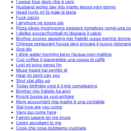
I swear true giuro che è vero
Husband works day mio marito lavora ogni giorno
Head hurts mi fa male la testa
Fuck cazzo
I anymore ne posso più
Pizza olives mushrooms peppers tomatoes vorrei una c
I dislike soccer/football mi dispiace il calcio
Brother snores sleeping mio fratello russa mentre dorme
Chinese restaurant house devi provare il nuovo ristorant
God dio
I drink water morning bevo l'acqua ogni mattina
Cup coffee ti piacerebbe una coppa di caffè
Lost mi sono perso i'm
Muse heard hai sentito di
Hear mi senti can you
Shut stai zitto up
Today birthday oggi è il mio compleanno
Brother mio fratello ha anni
Knock bussa se vuoi entrare
Mom accountant mia madre è una contabile
Stai how are you come
Vieni qui come here
Fammi sapere let me know
Listen ascoltami to me
Cook che cosa dobbiamo cucinare