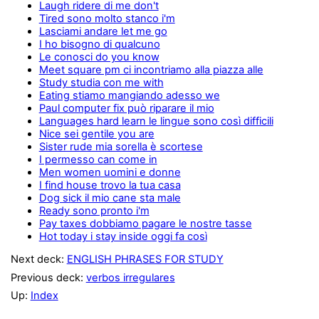
Laugh ridere di me don't
Tired sono molto stanco i'm
Lasciami andare let me go
I ho bisogno di qualcuno
Le conosci do you know
Meet square pm ci incontriamo alla piazza alle
Study studia con me with
Eating stiamo mangiando adesso we
Paul computer fix può riparare il mio
Languages hard learn le lingue sono così difficili
Nice sei gentile you are
Sister rude mia sorella è scortese
I permesso can come in
Men women uomini e donne
I find house trovo la tua casa
Dog sick il mio cane sta male
Ready sono pronto i'm
Pay taxes dobbiamo pagare le nostre tasse
Hot today i stay inside oggi fa così
Next deck:
ENGLISH PHRASES FOR STUDY
Previous deck:
verbos irregulares
Up:
Index