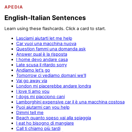
APEDIA
English-Italian Sentences
Learn using these flashcards. Click a card to start.
Lasciami aiutarti let me help
Car vuoi una macchina nuova
Question fammi una domanda ask
Answer qual è la risposta
I home devo andare casa
Late scusa il ritardo sorry
Andiamo let's go
Tomorrow ci vediamo domani we'll
Vai go away via
London mi piacerebbe andare londra
I love ti amo you
I dogs mi piacciono cani
Lamborghini expensive car il è una macchina costosa
Puoi aiutarmi can you help
Dimmi tell me
Beach quanto speso vai alla spiaggia
I eat ho bisogno di mangiare
Call ti chiamo più tardi