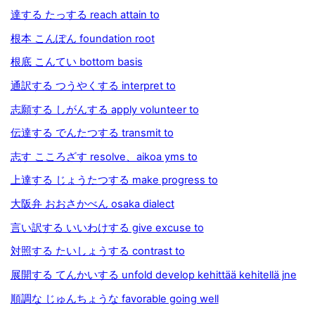
達する たっする reach attain to
根本 こんぽん foundation root
根底 こんてい bottom basis
通訳する つうやくする interpret to
志願する しがんする apply volunteer to
伝達する でんたつする transmit to
志す こころざす resolve、aikoa yms to
上達する じょうたつする make progress to
大阪弁 おおさかべん osaka dialect
言い訳する いいわけする give excuse to
対照する たいしょうする contrast to
展開する てんかいする unfold develop kehittää kehitellä jne
順調な じゅんちょうな favorable going well