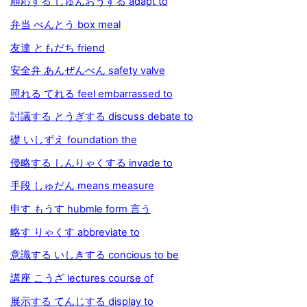
順応する じゅんおうする adapt to
弁当 べんとう box meal
友達 ともだち friend
安全弁 あんぜんべん safety valve
照れる てれる feel embarrassed to
討議する とうぎする discuss debate to
礎 いしずえ foundation the
侵略する しんりゃくする invade to
手段 しゅだん means measure
申す もうす hubmle form 言う
略す りゃくす abbreviate to
意識する いしきする concious to be
講座 こうざ lectures course of
展示する てんじする display to