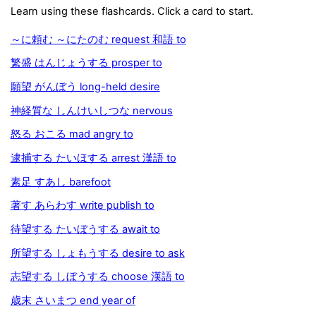
Learn using these flashcards. Click a card to start.
～に頼む ～にたのむ request 和語 to
繁盛 はんじょうする prosper to
願望 がんぼう long-held desire
神経質な しんけいしつな nervous
怒る おこる mad angry to
逮捕する たいほする arrest 漢語 to
素足 すあし barefoot
著す あらわす write publish to
待望する たいぼうする await to
所望する しょもうする desire to ask
志望する しぼうする choose 漢語 to
歳末 さいまつ end year of