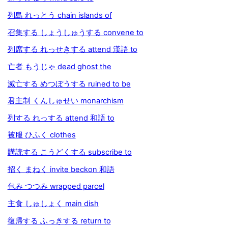
列島 れっとう chain islands of
召集する しょうしゅうする convene to
列席する れっせきする attend 漢語 to
亡者 もうじゃ dead ghost the
滅亡する めつぼうする ruined to be
君主制 くんしゅせい monarchism
列する れっする attend 和語 to
被服 ひふく clothes
購読する こうどくする subscribe to
招く まねく invite beckon 和語
包み つつみ wrapped parcel
主食 しゅしょく main dish
復帰する ふっきする return to