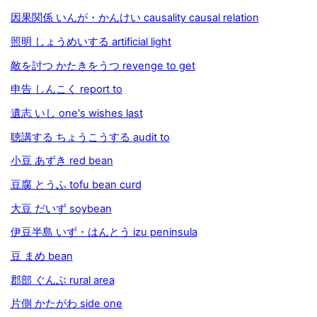
因果関係 いんが・かんけい causality causal relation
照明 しょうめいする artificial light
敵を討つ かたきをうつ revenge to get
申告 しんこく report to
遺志 いし one's wishes last
聴講する ちょうこうする audit to
小豆 あずき red bean
豆腐 とうふ tofu bean curd
大豆 だいず soybean
伊豆半島 いず・はんとう izu peninsula
豆 まめ bean
郡部 ぐんぶ rural area
片側 かたがわ side one