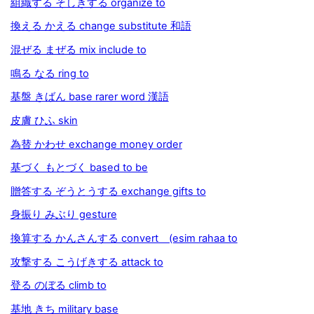
組織する そしきする organize to
換える かえる change substitute 和語
混ぜる まぜる mix include to
鳴る なる ring to
基盤 きばん base rarer word 漢語
皮膚 ひふ skin
為替 かわせ exchange money order
基づく もとづく based to be
贈答する ぞうとうする exchange gifts to
身振り みぶり gesture
換算する かんさんする convert (esim rahaa to
攻撃する こうげきする attack to
登る のぼる climb to
基地 きち military base