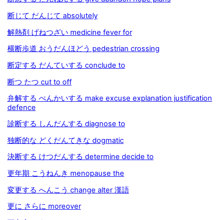
断じて だんじて absolutely
解熱剤 げねつざい medicine fever for
横断歩道 おうだんほどう pedestrian crossing
断定する だんていする conclude to
断つ たつ cut to off
弁解する べんかいする make excuse explanation justification
defence
診断する しんだんする diagnose to
独断的な どくだんてきな dogmatic
決断する けつだんする determine decide to
更年期 こうねんき menopause the
変更する へんこう change alter 漢語
更に さらに moreover