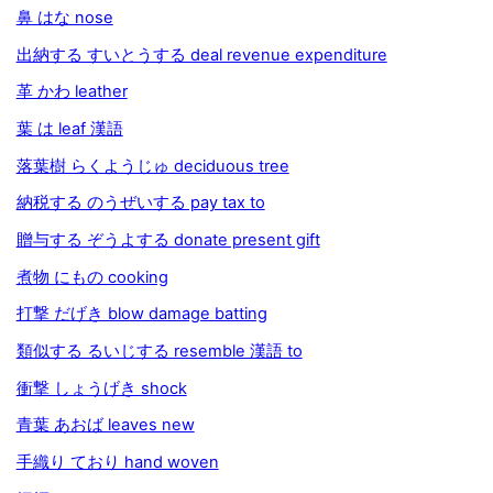
鼻 はな nose
出納する すいとうする deal revenue expenditure
革 かわ leather
葉 は leaf 漢語
落葉樹 らくようじゅ deciduous tree
納税する のうぜいする pay tax to
贈与する ぞうよする donate present gift
煮物 にもの cooking
打撃 だげき blow damage batting
類似する るいじする resemble 漢語 to
衝撃 しょうげき shock
青葉 あおば leaves new
手織り ており hand woven