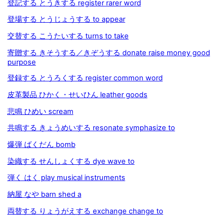
登記する とうきする register rarer word
登場する とうじょうする to appear
交替する こうたいする turns to take
寄贈する きそうする／きぞうする donate raise money good
purpose
登録する とうろくする register common word
皮革製品 ひかく・せいひん leather goods
悲鳴 ひめい scream
共鳴する きょうめいする resonate symphasize to
爆弾 ばくだん bomb
染織する せんしょくする dye wave to
弾く はく play musical instruments
納屋 なや barn shed a
両替する りょうがえする exchange change to