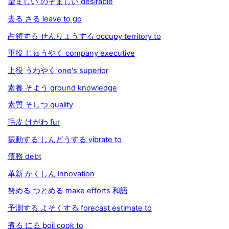
望ましい のぞましい desirable
去る さる leave to go
占領する せんりょうする occupy territory to
重役 じゅうやく company executive
上役 うわやく one's superior
素養 そよう ground knowledge
素質 そしつ quality
毛皮 けがわ fur
振動する しんどうする vibrate to
債務 debt
革新 かくしん innovation
努める つとめる make efforts 和語
予測する よそくする forecast estimate to
煮る にる boil cook to