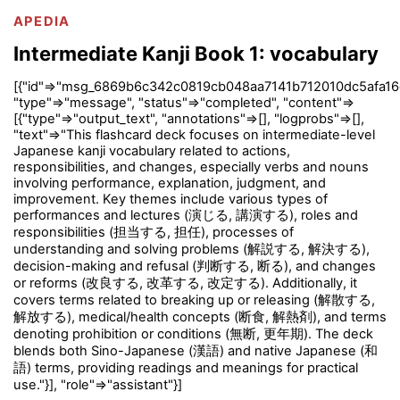
APEDIA
Intermediate Kanji Book 1: vocabulary
[{"id"=>"msg_6869b6c342c0819cb048aa7141b712010dc5afa16
"type"=>"message", "status"=>"completed", "content"=>
[{"type"=>"output_text", "annotations"=>[], "logprobs"=>[],
"text"=>"This flashcard deck focuses on intermediate-level
Japanese kanji vocabulary related to actions,
responsibilities, and changes, especially verbs and nouns
involving performance, explanation, judgment, and
improvement. Key themes include various types of
performances and lectures (演じる, 講演する), roles and
responsibilities (担当する, 担任), processes of
understanding and solving problems (解説する, 解決する),
decision-making and refusal (判断する, 断る), and changes
or reforms (改良する, 改革する, 改定する). Additionally, it
covers terms related to breaking up or releasing (解散する,
解放する), medical/health concepts (断食, 解熱剤), and terms
denoting prohibition or conditions (無断, 更年期). The deck
blends both Sino-Japanese (漢語) and native Japanese (和
語) terms, providing readings and meanings for practical
use."}], "role"=>"assistant"}]