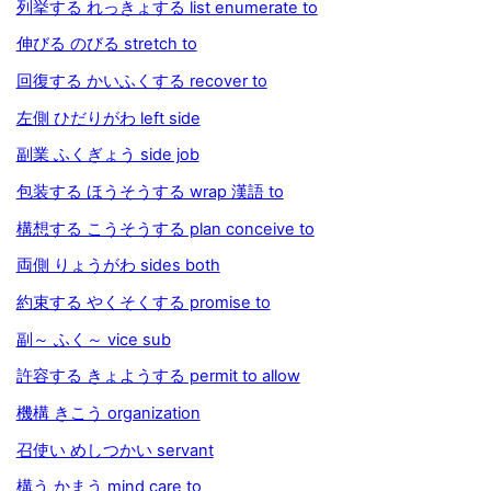
列挙する れっきょする list enumerate to
伸びる のびる stretch to
回復する かいふくする recover to
左側 ひだりがわ left side
副業 ふくぎょう side job
包装する ほうそうする wrap 漢語 to
構想する こうそうする plan conceive to
両側 りょうがわ sides both
約束する やくそくする promise to
副～ ふく～ vice sub
許容する きょようする permit to allow
機構 きこう organization
召使い めしつかい servant
構う かまう mind care to