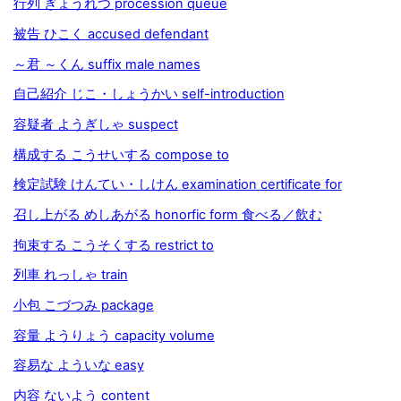
行列 ぎょうれつ procession queue
被告 ひこく accused defendant
～君 ～くん suffix male names
自己紹介 じこ・しょうかい self-introduction
容疑者 ようぎしゃ suspect
構成する こうせいする compose to
検定試験 けんてい・しけん examination certificate for
召し上がる めしあがる honorfic form 食べる／飲む
拘束する こうそくする restrict to
列車 れっしゃ train
小包 こづつみ package
容量 ようりょう capacity volume
容易な よういな easy
内容 ないよう content