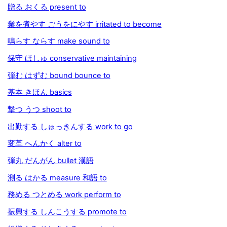
贈る おくる present to
業を煮やす ごうをにやす irritated to become
鳴らす ならす make sound to
保守 ほしゅ conservative maintaining
弾む はずむ bound bounce to
基本 きほん basics
撃つ うつ shoot to
出勤する しゅっきんする work to go
変革 へんかく alter to
弾丸 だんがん bullet 漢語
測る はかる measure 和語 to
務める つとめる work perform to
振興する しんこうする promote to