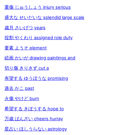
重傷 じゅうしょう injury serious
盛大な せいだいな splendid large scale
歳月 さいげつ years
役割 やくわり assigned role duty
要素 ようそ element
絵画 かいが drawing paintings and
切り傷 きりきず cut a
有望する ゆうぼうな promising
過去 かこ past
火傷 やけど burn
希望する きぼうする hope to
万歳 ばんざい cheers hurray
星占い ほしうらない astrology