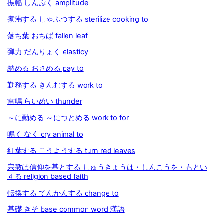
振幅 しんぷく amplitude
煮沸する しゃふつする sterilize cooking to
落ち葉 おちば fallen leaf
弾力 だんりょく elasticy
納める おさめる pay to
勤務する きんむする work to
雷鳴 らいめい thunder
～に勤める ～につとめる work to for
鳴く なく cry animal to
紅葉する こうようする turn red leaves
宗教は信仰を基とする しゅうきょうは・しんこうを・もとい
する religion based faith
転換する てんかんする change to
基礎 きそ base common word 漢語