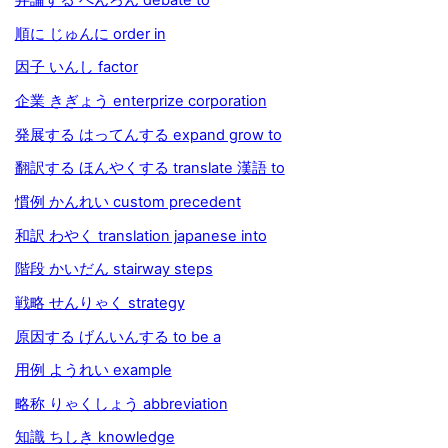
順に じゅんに order in
因子 いんし factor
企業 きぎょう enterprize corporation
発展する はってんする expand grow to
翻訳する ほんやくする translate 漢語 to
慣例 かんれい custom precedent
和訳 わやく translation japanese into
階段 かいだん stairway steps
戦略 せんりゃく strategy
原因する げんいんする to be a
用例 ようれい example
略称 りゃくしょう abbreviation
知識 ちしき knowledge