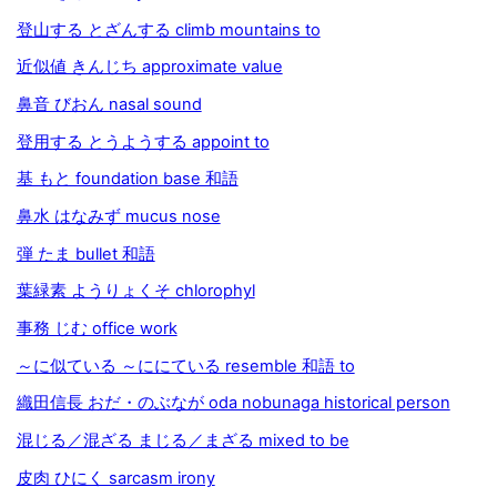
登山する とざんする climb mountains to
近似値 きんじち approximate value
鼻音 びおん nasal sound
登用する とうようする appoint to
基 もと foundation base 和語
鼻水 はなみず mucus nose
弾 たま bullet 和語
葉緑素 ようりょくそ chlorophyl
事務 じむ office work
～に似ている ～ににている resemble 和語 to
織田信長 おだ・のぶなが oda nobunaga historical person
混じる／混ざる まじる／まざる mixed to be
皮肉 ひにく sarcasm irony