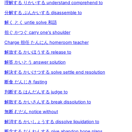
理解する りかいする understand comprehend to
分解する ぶんかいする disassemble to
解く とく untie solve 和語
担ぐ かつぐ carry one's shoulder
Charge 担任 たんにん homeroom teacher
解放する かいほうする release to
解答 かいとう answer solution
解決する かいけつする solve settle end resolution
断食 だんじき fasting
判断する はんだんする judge to
解散する かいさんする break dissolution to
無断 むだん notice without
解消する かいしょうする dissolve liquidation to
断念する だんねんする give abandon hope plans