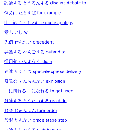
討論する とうろんする discuss debate to
例えば たとえば for example
申し訳 もうしわけ excuse apology
意志 いし will
先例 せんれい precedent
弁護する べんごする defend to
慣用句 かんようく idiom
速達 そくたつ special/express delivery
展覧会 てんらんかい exhibition
～に慣れる ～になれる to get used
到達する とうたつする reach to
順番 じゅんばん turn order
段階 だんかい grade stage step
弁論する べんろん debate to