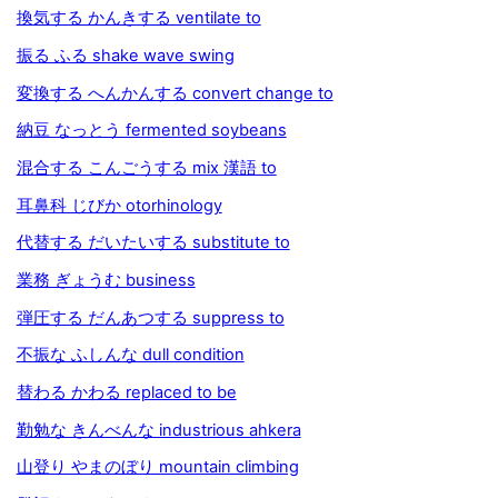
換気する かんきする ventilate to
振る ふる shake wave swing
変換する へんかんする convert change to
納豆 なっとう fermented soybeans
混合する こんごうする mix 漢語 to
耳鼻科 じびか otorhinology
代替する だいたいする substitute to
業務 ぎょうむ business
弾圧する だんあつする suppress to
不振な ふしんな dull condition
替わる かわる replaced to be
勤勉な きんべんな industrious ahkera
山登り やまのぼり mountain climbing