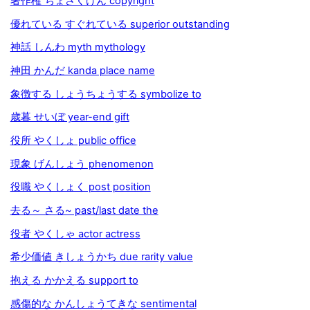
著作権 ちょさくけん copyright
優れている すぐれている superior outstanding
神話 しんわ myth mythology
神田 かんだ kanda place name
象徴する しょうちょうする symbolize to
歳暮 せいぼ year-end gift
役所 やくしょ public office
現象 げんしょう phenomenon
役職 やくしょく post position
去る～ さる~ past/last date the
役者 やくしゃ actor actress
希少価値 きしょうかち due rarity value
抱える かかえる support to
感傷的な かんしょうてきな sentimental