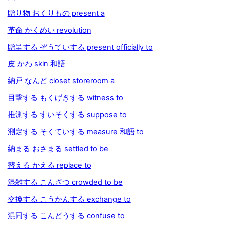
贈り物 おくりもの present a
革命 かくめい revolution
贈呈する ぞうていする present officially to
皮 かわ skin 和語
納戸 なんど closet storeroom a
目撃する もくげきする witness to
推測する すいそくする suppose to
測定する そくていする measure 和語 to
納まる おさまる settled to be
替える かえる replace to
混雑する こんざつ crowded to be
交換する こうかんする exchange to
混同する こんどうする confuse to