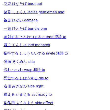
花束 はなたば bouquet
諸君 しょくん ladies gentlemen and
被害 ひがい damage
一束 ひとたば bundle one
参列する さんれつする attend 漢語 to
君主 くんしゅ lord monarch
招待する しょうたいする invite 漢語 to
側面 そくめん side
包む つつむ wrap 和語 to
死亡する しぼうする die to
右側 みぎがわ side right
構える かまえる set ready to
副作用 ふくさよう side effect