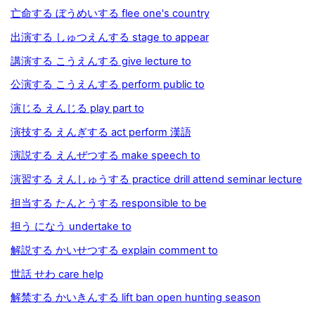
亡命する ぼうめいする flee one's country
出演する しゅつえんする stage to appear
講演する こうえんする give lecture to
公演する こうえんする perform public to
演じる えんじる play part to
演技する えんぎする act perform 漢語
演説する えんぜつする make speech to
演習する えんしゅうする practice drill attend seminar lecture
担当する たんとうする responsible to be
担う になう undertake to
解説する かいせつする explain comment to
世話 せわ care help
解禁する かいきんする lift ban open hunting season