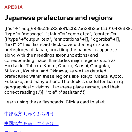
APEDIA
Japanese prefectures and regions
[{"id"=>"msg_6869b26e82a881a0b07ee28b2eefad910486338
"type"=>"message", "status"=>"completed", "content"=>
[{"type"=>"output_text", "annotations"=>[], "logprobs"=>[],
"text"=>"This flashcard deck covers the regions and
prefectures of Japan, providing the names in Japanese
along with their readings (pronunciations) and
corresponding maps. It includes major regions such as
Hokkaido, Tohoku, Kanto, Chubu, Kansai, Chugoku,
Shikoku, Kyushu, and Okinawa, as well as detailed
prefectures within these regions like Tokyo, Osaka, Kyoto,
Fukuoka, and many others. The deck is useful for learning
geographical divisions, Japanese place names, and their
correct readings."}], "role"=>"assistant"}]
Learn using these flashcards. Click a card to start.
中部地方 ちゅうぶちほう
中国地方 ちゅうごくちほう