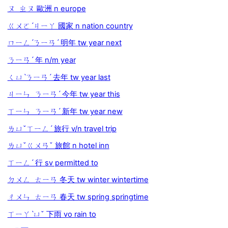
ㄡ ㄓㄡ 歐洲 n europe
ㄍㄨㄛˊㄐㄧㄚ 國家 n nation country
ㄇㄧㄥˊㄋㄧㄢˊ 明年 tw year next
ㄋㄧㄢˊ 年 n/m year
ㄑㄩˋㄋㄧㄢˊ 去年 tw year last
ㄐㄧㄣ ㄋㄧㄢˊ 今年 tw year this
ㄒㄧㄣ ㄋㄧㄢˊ 新年 tw year new
ㄌㄩˇㄒㄧㄥˊ 旅行 v/n travel trip
ㄌㄩˇㄍㄨㄢˇ 旅館 n hotel inn
ㄒㄧㄥˊ 行 sv permitted to
ㄉㄨㄥ ㄊㄧㄢ 冬天 tw winter wintertime
ㄔㄨㄣ ㄊㄧㄢ 春天 tw spring springtime
ㄒㄧㄚˋㄩˇ 下雨 vo rain to