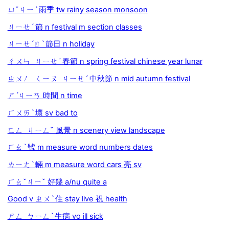
ㄩˇㄐㄧˋ 雨季 tw rainy season monsoon
ㄐㄧㄝˊ 節 n festival m section classes
ㄐㄧㄝˊㄖˋ 節日 n holiday
ㄔㄨㄣ ㄐㄧㄝˊ 春節 n spring festival chinese year lunar
ㄓㄨㄥ ㄑㄧㄡ ㄐㄧㄝˊ 中秋節 n mid autumn festival
ㄕˊㄐㄧㄢ 時間 n time
ㄏㄨㄞˋ 壞 sv bad to
ㄈㄥ ㄐㄧㄥˇ 風景 n scenery view landscape
ㄏㄠˋ 號 m measure word numbers dates
ㄌㄧㄤˋ 輛 m measure word cars 亮 sv
ㄏㄠˇㄐㄧˇ 好幾 a/nu quite a
Good v ㄓㄨˋ 住 stay live 祝 health
ㄕㄥ ㄅㄧㄥˋ 生病 vo ill sick