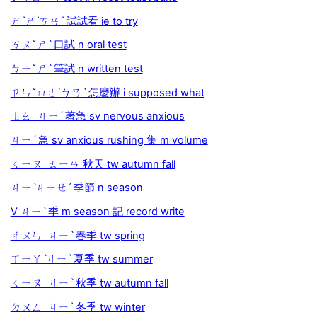
ㄕˋㄕˋㄎㄢˋ 試試看 ie to try
ㄎㄡˇㄕˋ 口試 n oral test
ㄅㄧˇㄕˋ 筆試 n written test
ㄗㄣˇㄇㄜ˙ㄅㄢˋ 怎麼辦 i supposed what
ㄓㄠ ㄐㄧˊ 著急 sv nervous anxious
ㄐㄧˊ 急 sv anxious rushing 集 m volume
ㄑㄧㄡ ㄊㄧㄢ 秋天 tw autumn fall
ㄐㄧˋㄐㄧㄝˊ 季節 n season
V ㄐㄧˋ 季 m season 記 record write
ㄔㄨㄣ ㄐㄧˋ 春季 tw spring
ㄒㄧㄚˋㄐㄧˋ 夏季 tw summer
ㄑㄧㄡ ㄐㄧˋ 秋季 tw autumn fall
ㄉㄨㄥ ㄐㄧˋ 冬季 tw winter