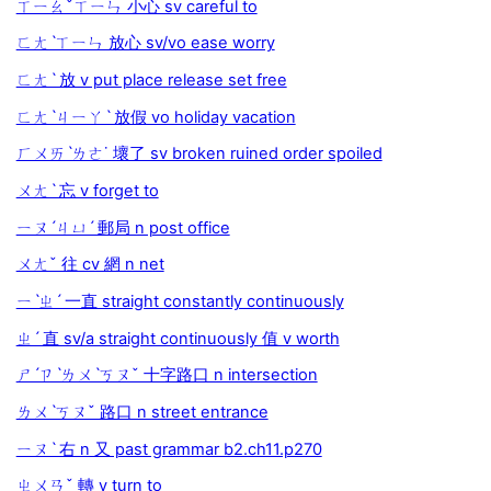
ㄒㄧㄠˇㄒㄧㄣ 小心 sv careful to
ㄈㄤˋㄒㄧㄣ 放心 sv/vo ease worry
ㄈㄤˋ 放 v put place release set free
ㄈㄤˋㄐㄧㄚˋ 放假 vo holiday vacation
ㄏㄨㄞˋㄌㄜ˙ 壞了 sv broken ruined order spoiled
ㄨㄤˋ 忘 v forget to
ㄧㄡˊㄐㄩˊ 郵局 n post office
ㄨㄤˇ 往 cv 網 n net
ㄧˋㄓˊ 一直 straight constantly continuously
ㄓˊ 直 sv/a straight continuously 值 v worth
ㄕˊㄗˋㄌㄨˋㄎㄡˇ 十字路口 n intersection
ㄌㄨˋㄎㄡˇ 路口 n street entrance
ㄧㄡˋ 右 n 又 past grammar b2.ch11.p270
ㄓㄨㄢˇ 轉 v turn to