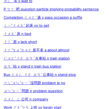
ㄉㄥˇ 等 v wait to
P ㄅㄚ˙ 吧 question particle implying probability sentence
Completion ㄍㄨㄛˋ 過 v pass occasion p suffix
ㄑㄧˇㄔㄨㄤˊ 起床 vo to get
ㄔㄨㄤˊ 床 n bed
ㄔㄚˋ 差 v lack short
ㄔㄚˋㄅㄨˋㄉㄨㄛ 差不多 a about almost
ㄏㄨㄛˇㄔㄜ ㄓㄢˋ 火車站 n train station
ㄓㄢˋ 站 v stand n train bus station
Bus ㄍㄨㄥ ㄔㄜ ㄓㄢˋ 公車站 n stand stop
ㄇㄟˊㄨㄣˋㄊㄧˊ 沒問題 problem ie no
ㄨㄣˋㄊㄧˊ 問題 n problem question
ㄍㄨㄥ ㄙ 公司 n company
Work ㄕㄤˋㄅㄢ 上班 vo begin start