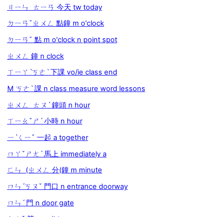
ㄐㄧㄣ ㄊㄧㄢ 今天 tw today
ㄉㄧㄢˇㄓㄨㄥ 點鐘 m o'clock
ㄉㄧㄢˇ 點 m o'clock n point spot
ㄓㄨㄥ 鐘 n clock
ㄒㄧㄚˋㄎㄜˋ 下課 vo/ie class end
M ㄎㄜˋ 課 n class measure word lessons
ㄓㄨㄥ ㄊㄡˊ 鐘頭 n hour
ㄒㄧㄠˇㄕˊ 小時 n hour
ㄧˋㄑㄧˇ 一起 a together
ㄇㄚˇㄕㄤˋ 馬上 immediately a
ㄈㄣ (ㄓㄨㄥ 分(鐘 m minute
ㄇㄣˊㄎㄡˇ 門口 n entrance doorway
ㄇㄣˊ 門 n door gate