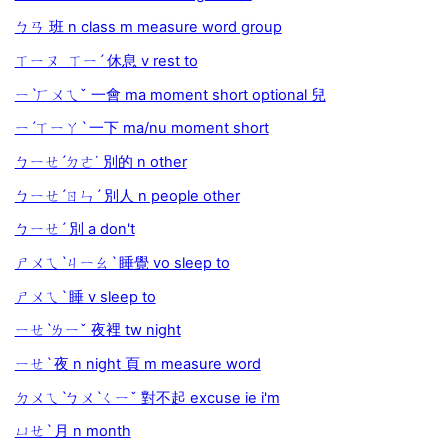
ㄅㄢ 班 n class m measure word group
ㄒㄧㄡ ㄒㄧˊ 休息 v rest to
ㄧˋㄏㄨㄟˇ 一會 ma moment short optional 兒
ㄧˊㄒㄧㄚˋ 一下 ma/nu moment short
ㄅㄧㄝˊㄉㄜ˙ 別的 n other
ㄅㄧㄝˊㄖㄣˊ 別人 n people other
ㄅㄧㄝˊ 別 a don't
ㄕㄨㄟˋㄐㄧㄠˋ 睡覺 vo sleep to
ㄕㄨㄟˋ 睡 v sleep to
ㄧㄝˋㄌㄧˇ 夜裡 tw night
ㄧㄝˋ 夜 n night 頁 m measure word
ㄉㄨㄟˋㄅㄨˋㄑㄧˇ 對不起 excuse ie i'm
ㄩㄝˋ 月 n month