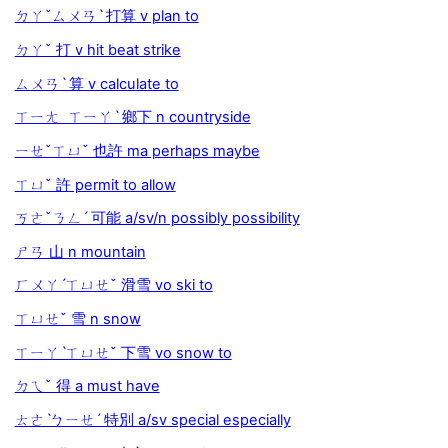
ㄉㄚˇㄙㄨㄢˋ 打算 v plan to
ㄉㄚˇ 打 v hit beat strike
ㄙㄨㄢˋ 算 v calculate to
ㄒㄧㄤ ㄒㄧㄚˋ 鄉下 n countryside
ㄧㄝˇㄒㄩˇ 也許 ma perhaps maybe
ㄒㄩˇ 許 permit to allow
ㄎㄜˇㄋㄥˊ 可能 a/sv/n possibly possibility
ㄕㄢ 山 n mountain
ㄏㄨㄚˊㄒㄩㄝˇ 滑雪 vo ski to
ㄒㄩㄝˇ 雪 n snow
ㄒㄧㄚˋㄒㄩㄝˇ 下雪 vo snow to
ㄉㄟˇ 得 a must have
ㄊㄜˋㄅㄧㄝˊ 特別 a/sv special especially