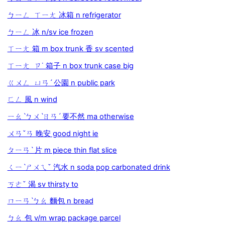
ㄅㄧㄥ ㄒㄧㄤ 冰箱 n refrigerator
ㄅㄧㄥ 冰 n/sv ice frozen
ㄒㄧㄤ 箱 m box trunk 香 sv scented
ㄒㄧㄤ ㄗ˙ 箱子 n box trunk case big
ㄍㄨㄥ ㄩㄢˊ 公園 n public park
ㄈㄥ 風 n wind
ㄧㄠˋㄅㄨˋㄖㄢˊ 要不然 ma otherwise
ㄨㄢˇㄢ 晚安 good night ie
ㄆㄧㄢˋ 片 m piece thin flat slice
ㄑㄧˋㄕㄨㄟˇ 汽水 n soda pop carbonated drink
ㄎㄜˇ 渴 sv thirsty to
ㄇㄧㄢˋㄅㄠ 麵包 n bread
ㄅㄠ 包 v/m wrap package parcel