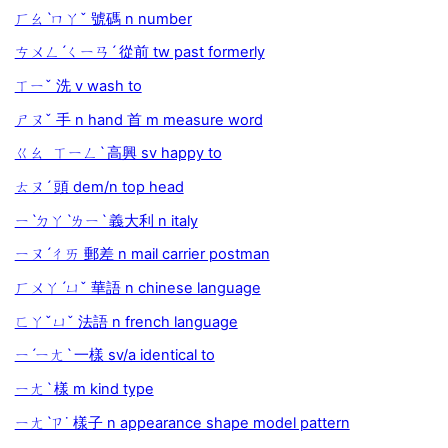
ㄏㄠˋㄇㄚˇ 號碼 n number
ㄘㄨㄥˊㄑㄧㄢˊ 從前 tw past formerly
ㄒㄧˇ 洗 v wash to
ㄕㄡˇ 手 n hand 首 m measure word
ㄍㄠ ㄒㄧㄥˋ 高興 sv happy to
ㄊㄡˊ 頭 dem/n top head
ㄧˋㄉㄚˋㄌㄧˋ 義大利 n italy
ㄧㄡˊㄔㄞ 郵差 n mail carrier postman
ㄏㄨㄚˊㄩˇ 華語 n chinese language
ㄈㄚˇㄩˇ 法語 n french language
ㄧˊㄧㄤˋ 一樣 sv/a identical to
ㄧㄤˋ 樣 m kind type
ㄧㄤˋㄗ˙ 樣子 n appearance shape model pattern