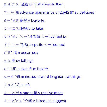
ㄖㄢˊㄏㄡˋ 然後 conj afterwards then
ㄒㄧㄢ 先 advance grammar b2.ch2.p42 鮮 sv delicious
ㄌㄧˊㄎㄞ 離開 v leave to
ㄑㄧˇㄈㄟ 起飛 v to take
ㄅㄨˊㄎㄜˋㄑㄧˋ 不客氣 ㄑ一˙ correct ie
ㄎㄜˋㄑㄧˋ 客氣 sv polite ㄑ一˙ correct
ㄏㄞˇ 海 n ocean sea
ㄍㄠ 高 sv tall high
ㄏㄜˊ 河 n river 盒 m box 合
ㄊㄧㄠˊ 條 m measure word long narrow things
ㄗㄨㄛˇ 左 n left
ㄐㄧㄝ 街 n street 接 v receive meet
ㄐㄧㄝˋㄕㄠˋ 介紹 v introduce suggest