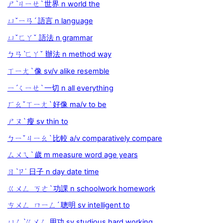
ㄕˋㄐㄧㄝˋ 世界 n world the
ㄩˇㄧㄢˊ 語言 n language
ㄩˇㄈㄚˇ 語法 n grammar
ㄅㄢˋㄈㄚˇ 辦法 n method way
ㄒㄧㄤˋ 像 sv/v alike resemble
ㄧˊㄑㄧㄝˋ 一切 n all everything
ㄏㄠˇㄒㄧㄤˋ 好像 ma/v to be
ㄕㄡˋ 瘦 sv thin to
ㄅㄧˇㄐㄧㄠˋ 比較 a/v comparatively compare
ㄙㄨㄟˋ 歲 m measure word age years
ㄖˋㄗ˙ 日子 n day date time
ㄍㄨㄥ ㄎㄜˋ 功課 n schoolwork homework
ㄘㄨㄥ ㄇㄧㄥˊ 聰明 sv intelligent to
ㄩㄥˋㄍㄨㄥ 用功 sv studious hard working