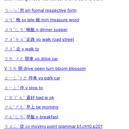
ㄋㄧㄣˊ 您 pn formal respective form
ㄨㄢˇ 晚 sv late 碗 m/n measure word
ㄨㄢˇㄈㄢˋ 晚飯 n dinner supper
ㄗㄡˇㄌㄨˋ 走路 vo walk road street
ㄗㄡˇ 走 v walk to
ㄎㄞ ㄔㄜ 開車 vo drive car
V ㄎㄞ 開 drive open turn bloom blossom
ㄊㄧㄥˊㄔㄜ 停車 vo park car
ㄊㄧㄥˊ 停 v stop to
ㄏㄞˊㄏㄠˇ 還好 bad ie ok
ㄗㄠˇㄕㄤˋ 早上 tw morning
ㄗㄠˇㄈㄢˋ 早飯 n breakfast
ㄘㄨㄥˊ 從 cv moving point grammar b1.ch10.p201