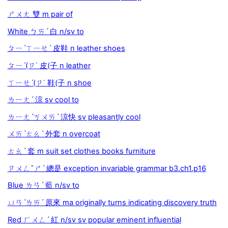
ㄕㄨㄤ 雙 m pair of
White ㄅㄞˊ 白 n/sv to
ㄆㄧˊㄒㄧㄝˊ 皮鞋 n leather shoes
ㄆㄧˊ(ㄗ˙ 皮(子 n leather
ㄒㄧㄝˊ(ㄗ˙ 鞋(子 n shoe
ㄌㄧㄤˊ 涼 sv cool to
ㄌㄧㄤˊㄎㄨㄞˋ 涼快 sv pleasantly cool
ㄨㄞˋㄊㄠˋ 外套 n overcoat
ㄊㄠˋ 套 m suit set clothes books furniture
ㄗㄨㄥˇㄕˋ 總是 exception invariable grammar b3.ch1.p16
Blue ㄌㄢˊ 藍 n/sv to
ㄩㄢˊㄌㄞˊ 原來 ma originally turns indicating discovery truth
Red ㄏㄨㄥˊ 紅 n/sv sv popular eminent influential