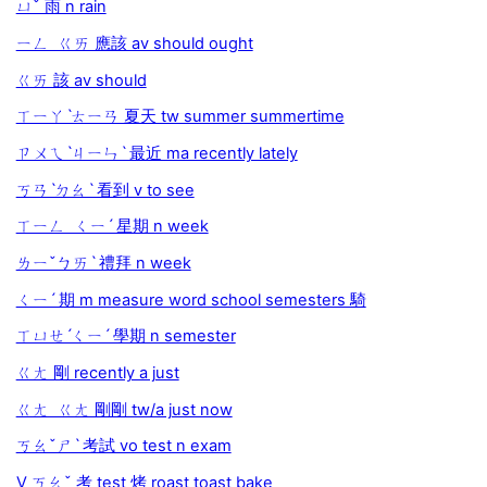
ㄩˇ 雨 n rain
ㄧㄥ ㄍㄞ 應該 av should ought
ㄍㄞ 該 av should
ㄒㄧㄚˋㄊㄧㄢ 夏天 tw summer summertime
ㄗㄨㄟˋㄐㄧㄣˋ 最近 ma recently lately
ㄎㄢˋㄉㄠˋ 看到 v to see
ㄒㄧㄥ ㄑㄧˊ 星期 n week
ㄌㄧˇㄅㄞˋ 禮拜 n week
ㄑㄧˊ 期 m measure word school semesters 騎
ㄒㄩㄝˊㄑㄧˊ 學期 n semester
ㄍㄤ 剛 recently a just
ㄍㄤ ㄍㄤ 剛剛 tw/a just now
ㄎㄠˇㄕˋ 考試 vo test n exam
V ㄎㄠˇ 考 test 烤 roast toast bake