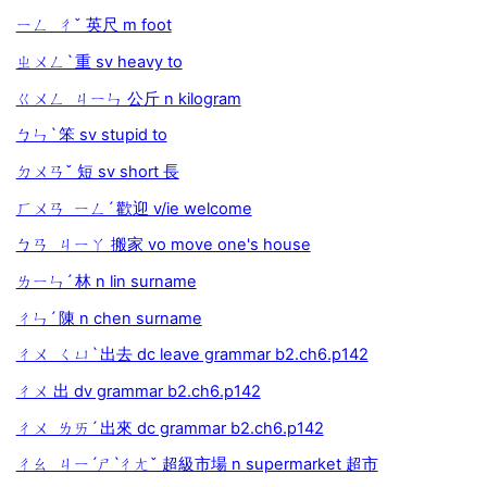
ㄧㄥ ㄔˇ 英尺 m foot
ㄓㄨㄥˋ 重 sv heavy to
ㄍㄨㄥ ㄐㄧㄣ 公斤 n kilogram
ㄅㄣˋ 笨 sv stupid to
ㄉㄨㄢˇ 短 sv short 長
ㄏㄨㄢ ㄧㄥˊ 歡迎 v/ie welcome
ㄅㄢ ㄐㄧㄚ 搬家 vo move one's house
ㄌㄧㄣˊ 林 n lin surname
ㄔㄣˊ 陳 n chen surname
ㄔㄨ ㄑㄩˋ 出去 dc leave grammar b2.ch6.p142
ㄔㄨ 出 dv grammar b2.ch6.p142
ㄔㄨ ㄌㄞˊ 出來 dc grammar b2.ch6.p142
ㄔㄠ ㄐㄧˊㄕˋㄔㄤˇ 超級市場 n supermarket 超市