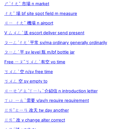
ㄕˋㄔㄤˇ 市場 n market
ㄔㄤˇ 場 bf site spot field m measure
ㄐㄧ ㄔㄤˇ 機場 n airport
V ㄙㄨㄥˋ 送 escort deliver send present
ㄆㄧㄥˊㄔㄤˊ 平常 sv/ma ordinary generally ordinarily
ㄆㄧㄥˊ 平 sv level 瓶 m/bf bottle jar
Free ㄧㄡˇㄎㄨㄥˋ 有空 vo time
ㄎㄨㄥˋ 空 n/sv free time
ㄎㄨㄥ 空 sv empty to
ㄐㄧㄝˋㄕㄠˋㄒㄧㄣˋ 介紹信 n introduction letter
ㄒㄩ ㄧㄠˋ 需要 v/av/n require requirement
ㄍㄞˇㄊㄧㄢ 改天 tw day another
ㄍㄞˇ 改 v change alter correct