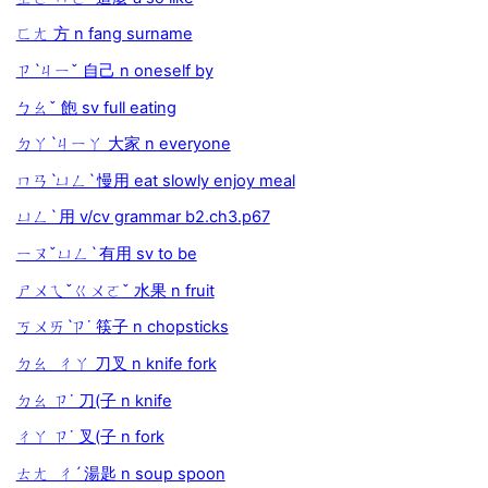
ㄈㄤ 方 n fang surname
ㄗˋㄐㄧˇ 自己 n oneself by
ㄅㄠˇ 飽 sv full eating
ㄉㄚˋㄐㄧㄚ 大家 n everyone
ㄇㄢˋㄩㄥˋ 慢用 eat slowly enjoy meal
ㄩㄥˋ 用 v/cv grammar b2.ch3.p67
ㄧㄡˇㄩㄥˋ 有用 sv to be
ㄕㄨㄟˇㄍㄨㄛˇ 水果 n fruit
ㄎㄨㄞˋㄗ˙ 筷子 n chopsticks
ㄉㄠ ㄔㄚ 刀叉 n knife fork
ㄉㄠ ㄗ˙ 刀(子 n knife
ㄔㄚ ㄗ˙ 叉(子 n fork
ㄊㄤ ㄔˊ 湯匙 n soup spoon