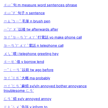
ㄐㄩˋ 句 m measure word sentences phrase
ㄐㄩˋㄗ˙ 句子 n sentence
ㄇㄠˊㄅㄧˇ 毛筆 n brush pen
ㄧˇㄏㄡˋ 以後 tw afterwards after
ㄉㄚˇㄉㄧㄢˋㄏㄨㄚˋ 打電話 vo make phone call
ㄉㄧㄢˋㄏㄨㄚˋ 電話 n telephone call
ㄨㄟˊ 喂 i telephone greeting hey
ㄐㄧㄝˋ 借 v borrow lend
ㄧˇㄑㄧㄢˊ 以前 tw ago before
ㄉㄚˋㄍㄞˋ 大概 ma probably
ㄇㄚˊㄈㄢˊ 麻煩 sv/v/n annoyed bother annoyance
troublesome ㄈㄢ˙
ㄈㄢˊ 煩 sv/v annoyed annoy
ㄍㄠˋㄙㄨˋ 告訴 v inform to