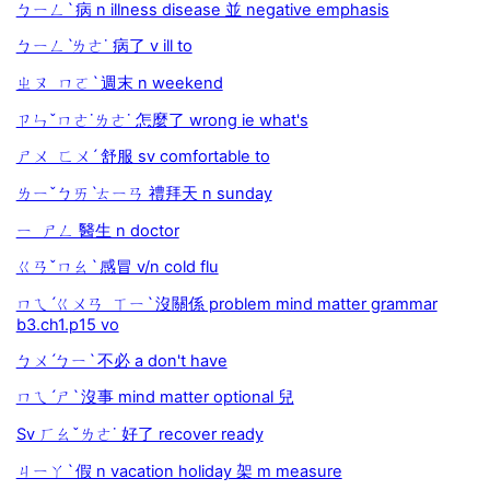
ㄅㄧㄥˋ 病 n illness disease 並 negative emphasis
ㄅㄧㄥˋㄌㄜ˙ 病了 v ill to
ㄓㄡ ㄇㄛˋ 週末 n weekend
ㄗㄣˇㄇㄜ˙ㄌㄜ˙ 怎麼了 wrong ie what's
ㄕㄨ ㄈㄨˊ 舒服 sv comfortable to
ㄌㄧˇㄅㄞˋㄊㄧㄢ 禮拜天 n sunday
ㄧ ㄕㄥ 醫生 n doctor
ㄍㄢˇㄇㄠˋ 感冒 v/n cold flu
ㄇㄟˊㄍㄨㄢ ㄒㄧˋ 沒關係 problem mind matter grammar
b3.ch1.p15 vo
ㄅㄨˊㄅㄧˋ 不必 a don't have
ㄇㄟˊㄕˋ 沒事 mind matter optional 兒
Sv ㄏㄠˇㄌㄜ˙ 好了 recover ready
ㄐㄧㄚˋ 假 n vacation holiday 架 m measure