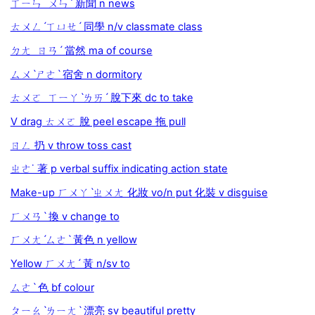
ㄒㄧㄣ ㄨㄣˊ 新聞 n news
ㄊㄨㄥˊㄒㄩㄝˊ 同學 n/v classmate class
ㄉㄤ ㄖㄢˊ 當然 ma of course
ㄙㄨˋㄕㄜˋ 宿舍 n dormitory
ㄊㄨㄛ ㄒㄧㄚˋㄌㄞˊ 脫下來 dc to take
V drag ㄊㄨㄛ 脫 peel escape 拖 pull
ㄖㄥ 扔 v throw toss cast
ㄓㄜ˙ 著 p verbal suffix indicating action state
Make-up ㄏㄨㄚˋㄓㄨㄤ 化妝 vo/n put 化裝 v disguise
ㄏㄨㄢˋ 換 v change to
ㄏㄨㄤˊㄙㄜˋ 黃色 n yellow
Yellow ㄏㄨㄤˊ 黃 n/sv to
ㄙㄜˋ 色 bf colour
ㄆㄧㄠˋㄌㄧㄤˋ 漂亮 sv beautiful pretty