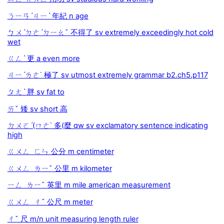
ㄋㄧㄢˊㄐㄧˋ 年紀 n age
ㄅㄨˋㄉㄜˊㄉㄧㄠˇ 不得了 sv extremely exceedingly hot cold
wet
ㄍㄥˋ 更 a even more
ㄐㄧˊㄌㄜ˙ 極了 sv utmost extremely grammar b2.ch5.p117
ㄆㄤˋ 胖 sv fat to
ㄞˇ 矮 sv short 高
ㄉㄨㄛˊ(ㄇㄜ˙ 多(麼 qw sv exclamatory sentence indicating
high
ㄍㄨㄥ ㄈㄣ 公分 m centimeter
ㄍㄨㄥ ㄌㄧˇ 公里 m kilometer
ㄧㄥ ㄌㄧˇ 英里 m mile american measurement
ㄍㄨㄥ ㄔˇ 公尺 m meter
ㄔˇ 尺 m/n unit measuring length ruler