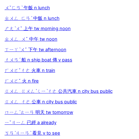
ㄨˇㄈㄢˋ 午飯 n lunch
ㄓㄨㄥ ㄈㄢˋ 中飯 n lunch
ㄕㄤˋㄨˇ 上午 tw morning noon
ㄓㄨㄥ ㄨˇ 中午 tw noon
ㄒㄧㄚˋㄨˇ 下午 tw afternoon
ㄔㄨㄢˊ 船 n ship boat 傳 v pass
ㄏㄨㄛˇㄔㄜ 火車 n train
ㄏㄨㄛˇ 火 n fire
ㄍㄨㄥ ㄍㄨㄥˋㄑㄧˋㄔㄜ 公共汽車 n city bus public
ㄍㄨㄥ ㄔㄜ 公車 n city bus public
ㄇㄧㄥˊㄊㄧㄢ 明天 tw tomorrow
ㄧˇㄐㄧㄥ 已經 a already
ㄎㄢˋㄐㄧㄢˋ 看見 v to see