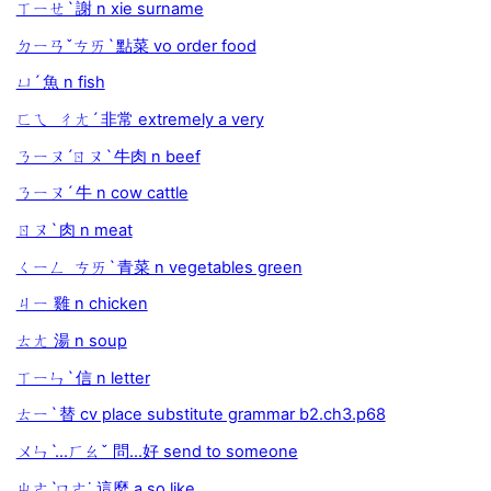
ㄒㄧㄝˋ 謝 n xie surname
ㄉㄧㄢˇㄘㄞˋ 點菜 vo order food
ㄩˊ 魚 n fish
ㄈㄟ ㄔㄤˊ 非常 extremely a very
ㄋㄧㄡˊㄖㄡˋ 牛肉 n beef
ㄋㄧㄡˊ 牛 n cow cattle
ㄖㄡˋ 肉 n meat
ㄑㄧㄥ ㄘㄞˋ 青菜 n vegetables green
ㄐㄧ 雞 n chicken
ㄊㄤ 湯 n soup
ㄒㄧㄣˋ 信 n letter
ㄊㄧˋ 替 cv place substitute grammar b2.ch3.p68
ㄨㄣˋ…ㄏㄠˇ 問…好 send to someone
ㄓㄜˋㄇㄜ˙ 這麼 a so like