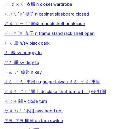
ㄧ ㄍㄨㄟˋ 衣櫃 n closet wardrobe
ㄍㄨㄟˋㄗ˙ 櫃子 n cabinet sideboard closed
ㄕㄨ ㄐㄧㄚˋ 書架 n bookshelf bookcase
ㄐㄧㄚˋㄗ˙ 架子 n frame stand rack shelf open
ㄏㄟ 黑 n/sv black dark
ㄜˋ 餓 sv hungry to
ㄗㄤ 髒 sv dirty to
ㄧㄠˋㄕ˙ 鑰匙 n key
ㄔㄜ ㄈㄤˊ 車房 n garage taiwan ㄔㄜ ㄎㄨˋ 車庫
ㄍㄨㄢ ㄕㄤˋ 關上 dc close shut turn off (↔ 打開
ㄍㄨㄢ 關 v close turn
ㄅㄨˊㄩㄥˋ 不用 av/v need not
ㄎㄞ ㄎㄞ 開開 dc turn switch