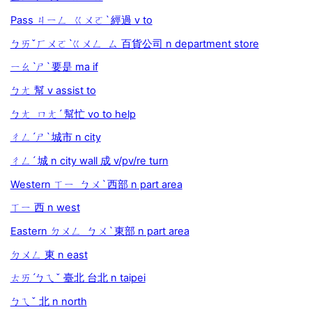
Pass ㄐㄧㄥ ㄍㄨㄛˋ 經過 v to
ㄅㄞˇㄏㄨㄛˋㄍㄨㄥ ㄙ 百貨公司 n department store
ㄧㄠˋㄕˋ 要是 ma if
ㄅㄤ 幫 v assist to
ㄅㄤ ㄇㄤˊ 幫忙 vo to help
ㄔㄥˊㄕˋ 城市 n city
ㄔㄥˊ 城 n city wall 成 v/pv/re turn
Western ㄒㄧ ㄅㄨˋ 西部 n part area
ㄒㄧ 西 n west
Eastern ㄉㄨㄥ ㄅㄨˋ 東部 n part area
ㄉㄨㄥ 東 n east
ㄊㄞˊㄅㄟˇ 臺北 台北 n taipei
ㄅㄟˇ 北 n north