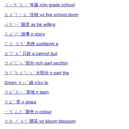
ㄋㄧㄢˊㄐㄧˊ 年級 n/m grade school
ㄓㄨˋㄒㄧㄠˋ 住校 vo live school dorm
ㄩㄢˋㄧˋ 願意 av be willing
ㄍㄨˋㄕˋ 故事 n story
ㄏㄨ ㄖㄢˊ 忽然 suddenly a
ㄓˇㄏㄠˇ 只好 a cannot but
ㄅㄨˋㄈㄣˋ 部分 m/n part section
ㄉㄚˋㄅㄨˋㄈㄣˋ 大部分 n part the
Green ㄌㄩˋ 綠 n/sv to
ㄘㄠˇㄉㄧˋ 草地 n lawn
ㄘㄠˇ 草 n grass
ㄧㄢˊㄙㄜˋ 顏色 n colour
ㄎㄞ ㄏㄨㄚ 開花 vo bloom blossom