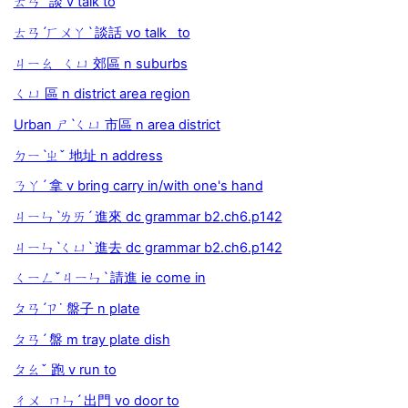
ㄊㄢˊ 談 v talk to
ㄊㄢˊㄏㄨㄚˋ 談話 vo talk to
ㄐㄧㄠ ㄑㄩ 郊區 n suburbs
ㄑㄩ 區 n district area region
Urban ㄕˋㄑㄩ 市區 n area district
ㄉㄧˋㄓˇ 地址 n address
ㄋㄚˊ 拿 v bring carry in/with one's hand
ㄐㄧㄣˋㄌㄞˊ 進來 dc grammar b2.ch6.p142
ㄐㄧㄣˋㄑㄩˋ 進去 dc grammar b2.ch6.p142
ㄑㄧㄥˇㄐㄧㄣˋ 請進 ie come in
ㄆㄢˊㄗ˙ 盤子 n plate
ㄆㄢˊ 盤 m tray plate dish
ㄆㄠˇ 跑 v run to
ㄔㄨ ㄇㄣˊ 出門 vo door to