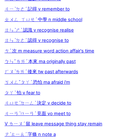
ㄐㄧˋㄉㄜˊ 記得 v remember to
ㄓㄨㄥ ㄒㄩㄝˊ 中學 n middle school
ㄖㄣˋㄕˋ 認識 v recognise realise
ㄖㄣˋㄉㄜˊ 認得 v recognise to
ㄘˋ 次 m measure word action affair's time
ㄅㄣˇㄌㄞˊ 本來 ma originally past
ㄏㄡˋㄌㄞˊ 後來 tw past afterwards
ㄎㄨㄥˇㄆㄚˋ 恐怕 ma afraid i'm
ㄆㄚˋ 怕 v fear to
ㄐㄩㄝˊㄉㄧㄥˋ 決定 v decide to
ㄐㄧㄢˋㄇㄧㄢˋ 見面 vo meet to
V ㄌㄧㄡˊ 留 leave message thing stay remain
ㄗˋㄊㄧㄠˊ 字條 n note a