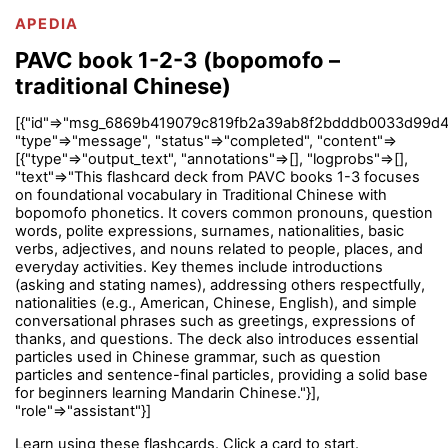
APEDIA
PAVC book 1-2-3 (bopomofo –
traditional Chinese)
[{"id"=>"msg_6869b419079c819fb2a39ab8f2bdddb0033d99d4
"type"=>"message", "status"=>"completed", "content"=>
[{"type"=>"output_text", "annotations"=>[], "logprobs"=>[],
"text"=>"This flashcard deck from PAVC books 1-3 focuses
on foundational vocabulary in Traditional Chinese with
bopomofo phonetics. It covers common pronouns, question
words, polite expressions, surnames, nationalities, basic
verbs, adjectives, and nouns related to people, places, and
everyday activities. Key themes include introductions
(asking and stating names), addressing others respectfully,
nationalities (e.g., American, Chinese, English), and simple
conversational phrases such as greetings, expressions of
thanks, and questions. The deck also introduces essential
particles used in Chinese grammar, such as question
particles and sentence-final particles, providing a solid base
for beginners learning Mandarin Chinese."}],
"role"=>"assistant"}]
Learn using these flashcards. Click a card to start.