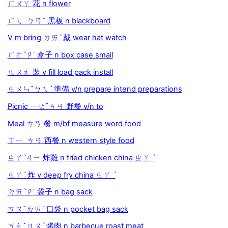
ㄏㄨㄚ 花 n flower
ㄏㄟ ㄅㄢˇ 黑板 n blackboard
V m bring ㄉㄞˋ 戴 wear hat watch
ㄏㄜˊㄗ˙ 盒子 n box case small
ㄓㄨㄤ 裝 v fill load pack install
ㄓㄨㄣˇㄅㄟˋ 準備 v/n prepare intend preparations
Picnic ㄧㄝˇㄘㄢ 野餐 v/n to
Meal ㄘㄢ 餐 m/bf measure word food
ㄒㄧ ㄘㄢ 西餐 n western style food
ㄓㄚˋㄐㄧ 炸雞 n fried chicken china ㄓㄚ ˊ
ㄓㄚˋ 炸 v deep fry china ㄓㄚ ˊ
ㄉㄞˋㄗ˙ 袋子 n bag sack
ㄎㄡˇㄉㄞˋ 口袋 n pocket bag sack
ㄎㄠˇㄖㄡˋ 烤肉 n barbecue roast meat