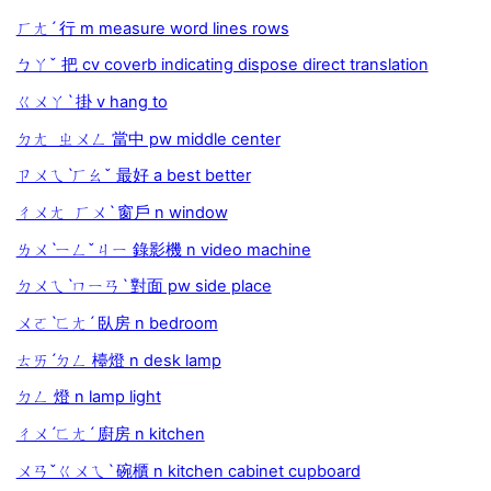
ㄏㄤˊ 行 m measure word lines rows
ㄅㄚˇ 把 cv coverb indicating dispose direct translation
ㄍㄨㄚˋ 掛 v hang to
ㄉㄤ ㄓㄨㄥ 當中 pw middle center
ㄗㄨㄟˋㄏㄠˇ 最好 a best better
ㄔㄨㄤ ㄏㄨˋ 窗戶 n window
ㄌㄨˋㄧㄥˇㄐㄧ 錄影機 n video machine
ㄉㄨㄟˋㄇㄧㄢˋ 對面 pw side place
ㄨㄛˋㄈㄤˊ 臥房 n bedroom
ㄊㄞˊㄉㄥ 檯燈 n desk lamp
ㄉㄥ 燈 n lamp light
ㄔㄨˊㄈㄤˊ 廚房 n kitchen
ㄨㄢˇㄍㄨㄟˋ 碗櫃 n kitchen cabinet cupboard