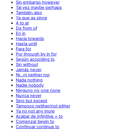
Sin embargo however
Tal vez maybe perhaps
También also
Ya que as since
A to at
De from of
En in
Hacia towards
Hasta until
Para for
Por through by in for
Según according to
Sin without
Jamás never
Ni…ni neither nor
Nada nothing
Nadie nobody
Ninguno no-one none
Nunca never
Sino but except
Tampoco neither/not either
Ya no not any more
Acabar de infinitive + to
Comenzar begin to
Continuar continue to