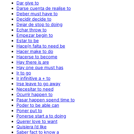
Dar give to
Darse cuenta de realise to
Deber must have to
Decidir decide to
Dejar de stop to doing
Echar throw to
Empezar begin to
Estar to be
Hace(n falta to need be
Hacer make to do
Hacerse to become
Hay there is are
Hay one que must has
Ir to go
Ir infinitive a + to
Irse leave to go away
Necesitar to need
Ocurrir happen to
Pasar happen spend time to
Poder to be able can
Poner put to
Ponerse start a to doing
Querer love to want
Quisiera i’d like
Saber fact to know a