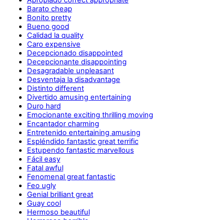
Barato cheap
Bonito pretty
Bueno good
Calidad la quality
Caro expensive
Decepcionado disappointed
Decepcionante disappointing
Desagradable unpleasant
Desventaja la disadvantage
Distinto different
Divertido amusing entertaining
Duro hard
Emocionante exciting thrilling moving
Encantador charming
Entretenido entertaining amusing
Espléndido fantastic great terrific
Estupendo fantastic marvellous
Fácil easy
Fatal awful
Fenomenal great fantastic
Feo ugly
Genial brilliant great
Guay cool
Hermoso beautiful