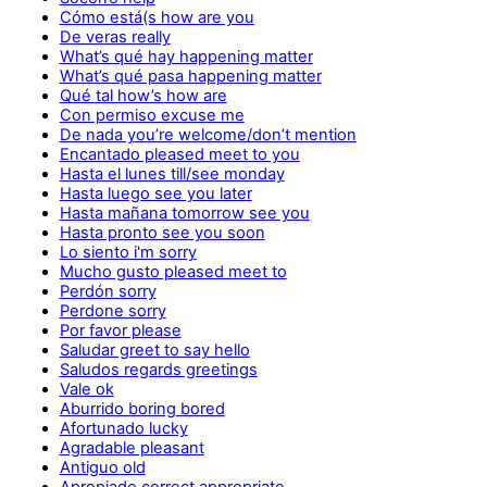
Cómo está(s how are you
De veras really
What’s qué hay happening matter
What’s qué pasa happening matter
Qué tal how’s how are
Con permiso excuse me
De nada you’re welcome/don’t mention
Encantado pleased meet to you
Hasta el lunes till/see monday
Hasta luego see you later
Hasta mañana tomorrow see you
Hasta pronto see you soon
Lo siento i'm sorry
Mucho gusto pleased meet to
Perdón sorry
Perdone sorry
Por favor please
Saludar greet to say hello
Saludos regards greetings
Vale ok
Aburrido boring bored
Afortunado lucky
Agradable pleasant
Antiguo old
Apropiado correct appropriate