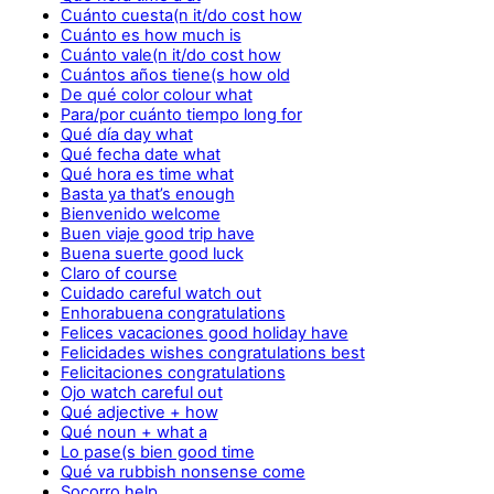
Cuánto cuesta(n it/do cost how
Cuánto es how much is
Cuánto vale(n it/do cost how
Cuántos años tiene(s how old
De qué color colour what
Para/por cuánto tiempo long for
Qué día day what
Qué fecha date what
Qué hora es time what
Basta ya that’s enough
Bienvenido welcome
Buen viaje good trip have
Buena suerte good luck
Claro of course
Cuidado careful watch out
Enhorabuena congratulations
Felices vacaciones good holiday have
Felicidades wishes congratulations best
Felicitaciones congratulations
Ojo watch careful out
Qué adjective + how
Qué noun + what a
Lo pase(s bien good time
Qué va rubbish nonsense come
Socorro help