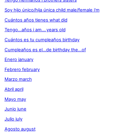
Tengo hermanos i brothers sisters
Soy hijo único/hija única child male/female i'm
Cuántos años tienes what did
Tengo...años i am....years old
Cuántos es tu cumpleaños birthday
Cumpleaños es el...de birthday the...of
Enero january
Febrero february
Marzo march
Abril april
Mayo may
Junio june
Julio july
Agosto august