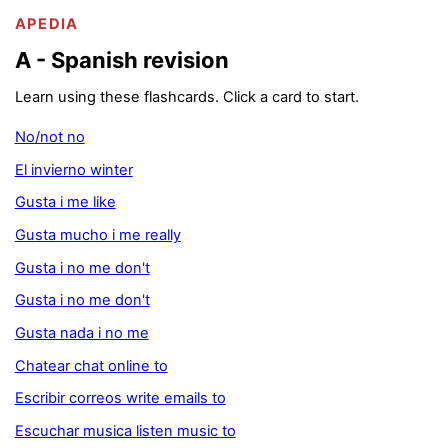
APEDIA
A - Spanish revision
Learn using these flashcards. Click a card to start.
No/not no
El invierno winter
Gusta i me like
Gusta mucho i me really
Gusta i no me don't
Gusta i no me don't
Gusta nada i no me
Chatear chat online to
Escribir correos write emails to
Escuchar musica listen music to