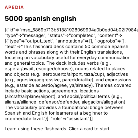
APEDIA
5000 spanish english
[{"id"=>"msg_6869b713b51881928069994a0b0ed04b02f7984a
"type"=>"message", "status"=>"completed", "content"=>
[{"type"=>"output_text", "annotations"=>[], "logprobs"=>[],
"text"=>"This flashcard deck contains 50 common Spanish
words and phrases along with their English translations,
focusing on vocabulary useful for everyday communication
and general topics. The deck includes verbs (e.g.,
esperar/await, escoger/choose), nouns related to places
and objects (e.g., aeropuerto/airport, taza/cup), adjectives
(e.g., agresivo/aggressive, parecido/alike), and expressions
(e.g., estar de acuerdo/agree, ya/already). Themes covered
include basic actions, agreements, locations
(aircraft/airplane/airport), and social/political terms (e.g.,
alianza/alliance, defensor/defender, alegación/allegation).
The vocabulary provides a foundational bridge between
Spanish and English for learners at a beginner to
intermediate level."}], "role"=>"assistant"}]
Learn using these flashcards. Click a card to start.