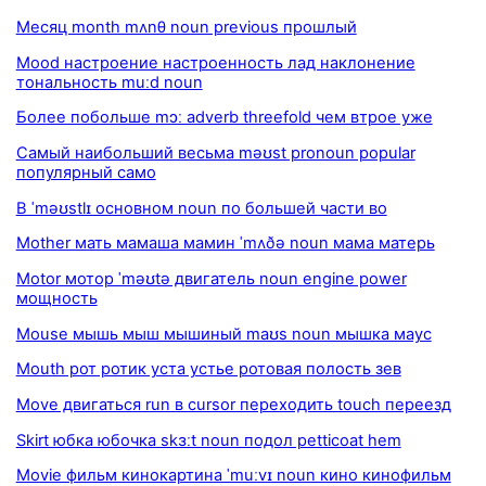
Месяц month mʌnθ noun previous прошлый
Mood настроение настроенность лад наклонение
тональность muːd noun
Более побольше mɔː adverb threefold чем втрое уже
Самый наибольший весьма məʊst pronoun popular
популярный само
В ˈməʊstlɪ основном noun по большей части во
Mother мать мамаша мамин ˈmʌðə noun мама матерь
Motor мотор ˈməʊtə двигатель noun engine power
мощность
Mouse мышь мыш мышиный maʊs noun мышка маус
Mouth рот ротик уста устье ротовая полость зев
Move двигаться run в cursor переходить touch переезд
Skirt юбка юбочка skɜːt noun подол petticoat hem
Movie фильм кинокартина ˈmuːvɪ noun кино кинофильм