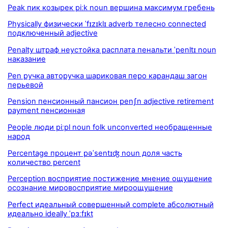
Peak пик козырек piːk noun вершина максимум гребень
Physically физически ˈfɪzɪklɪ adverb телесно connected
подключенный adjective
Penalty штраф неустойка расплата пенальти ˈpenltɪ noun
наказание
Pen ручка авторучка шариковая перо карандаш загон
перьевой
Pension пенсионный пансион penʃn adjective retirement
payment пенсионная
People люди piːpl noun folk unconverted необращенные
народ
Percentage процент pəˈsentɪʤ noun доля часть
количество percent
Perception восприятие постижение мнение ощущение
осознание мировосприятие мироощущение
Perfect идеальный совершенный complete абсолютный
идеально ideally ˈpɜːfɪkt