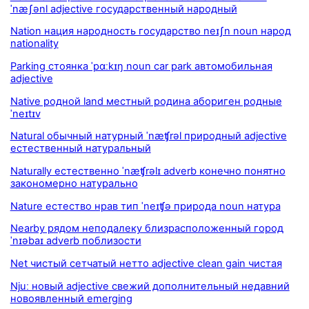
ˈnæʃənl adjective государственный народный
Nation нация народность государство neɪʃn noun народ
nationality
Parking стоянка ˈpɑːkɪŋ noun car park автомобильная
adjective
Native родной land местный родина абориген родные
ˈneɪtɪv
Natural обычный натурный ˈnæʧrəl природный adjective
естественный натуральный
Naturally естественно ˈnæʧrəlɪ adverb конечно понятно
закономерно натурально
Nature естество нрав тип ˈneɪʧə природа noun натура
Nearby рядом неподалеку близрасположенный город
ˈnɪəbaɪ adverb поблизости
Net чистый сетчатый нетто adjective clean gain чистая
Njuː новый adjective свежий дополнительный недавний
новоявленный emerging