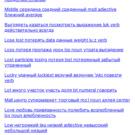
Middle середина средний срединный mɪdl adjective
ближний average
Выглядеть казаться посмотреть выражение lʊk verb
действительно всегда
Lose lost потерять data данные weight luːz verb
Loss потеря пропажа урон lɔs noun утрата выпадение
Lost participle losing потеря lɔst потерянный забытый
утраченный
Lucky удачный luckiest везучий везунчик ˈlʌkɪ повезти
verb
Lot много участок участь доля lɔt numeral говорить
Mall центр супермаркет торговый mɔːl noun аллея center
Love любовь привязанность полюбить возлюбленный
lʌv noun влюбленность
Low негромкий ləʊ низкий adjective невысокий
небольшой низший