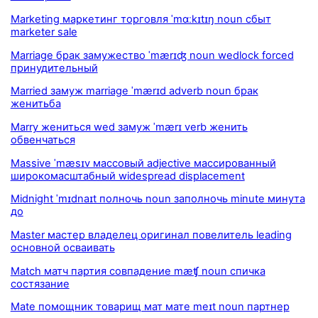
Marketing маркетинг торговля ˈmɑːkɪtɪŋ noun сбыт
marketer sale
Marriage брак замужество ˈmærɪʤ noun wedlock forced
принудительный
Married замуж marriage ˈmærɪd adverb noun брак
женитьба
Marry жениться wed замуж ˈmærɪ verb женить
обвенчаться
Massive ˈmæsɪv массовый adjective массированный
широкомасштабный widespread displacement
Midnight ˈmɪdnaɪt полночь noun заполночь minute минута
до
Master мастер владелец оригинал повелитель leading
основной осваивать
Match матч партия совпадение mæʧ noun спичка
состязание
Mate помощник товарищ мат мате meɪt noun партнер