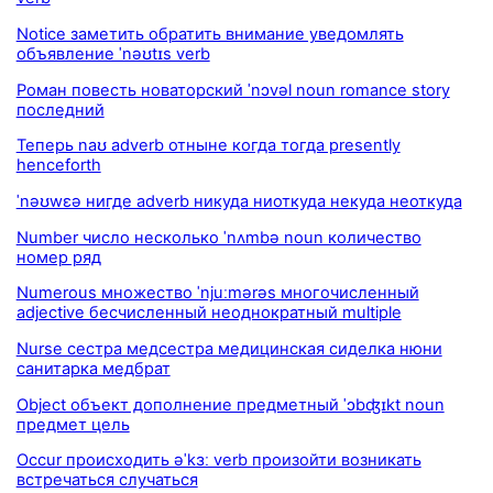
Notice заметить обратить внимание уведомлять
объявление ˈnəʊtɪs verb
Роман повесть новаторский ˈnɔvəl noun romance story
последний
Теперь naʊ adverb отныне когда тогда presently
henceforth
ˈnəʊwɛə нигде adverb никуда ниоткуда некуда неоткуда
Number число несколько ˈnʌmbə noun количество
номер ряд
Numerous множество ˈnjuːmərəs многочисленный
adjective бесчисленный неоднократный multiple
Nurse сестра медсестра медицинская сиделка нюни
санитарка медбрат
Object объект дополнение предметный ˈɔbʤɪkt noun
предмет цель
Occur происходить əˈkɜː verb произойти возникать
встречаться случаться