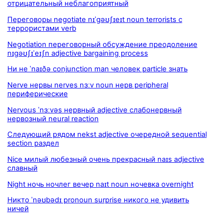
отрицательный неблагоприятный
Переговоры negotiate nɪˈgəʊʃɪeɪt noun terrorists с
террористами verb
Negotiation переговорный обсуждение преодоление
nɪgəʊʃɪˈeɪʃn adjective bargaining process
Ни не ˈnaɪðə conjunction man человек particle знать
Nerve нервы nerves nɜːv noun нерв peripheral
периферические
Nervous ˈnɜːvəs нервный adjective слабонервный
нервозный neural reaction
Следующий рядом nekst adjective очередной sequential
section раздел
Nice милый любезный очень прекрасный naɪs adjective
славный
Night ночь ночлег вечер naɪt noun ночевка overnight
Никто ˈnəʊbədɪ pronoun surprise никого не удивить
ничей