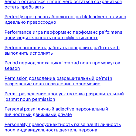
Remain оставаться rɪˈmeɪn verb остаться сохраниться
остать пребывать
Perfectly прекрасно абсолютно ˈpɜːfɪktlɪ adverb отлично
идеально превосходно
Performance игра перформанс перфоманс pəˈfɔːməns
производительность noun эффективность
Perform выполнять работать совершить pəˈfɔːm verb
выполнить исполнять
Period период эпоха цикл ˈpɪərɪəd noun промежуток
season
Permission дозволение разрешительный pəˈmɪʃn
разрешение noun позволение полномочие
Permit разрешение пропуск путевка разрешительный
ˈpɜːmɪt noun permission
Personal pɜːsnl личный adjective персональный
личностный движимый private
Personality правосубъектность pɜːsəˈnælɪtɪ личность
noun индивидуальность деятель персона