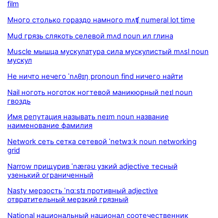
film
Много столько гораздо намного mʌʧ numeral lot time
Mud грязь слякоть селевой mʌd noun ил глина
Muscle мышца мускулатура сила мускулистый mʌsl noun
мускул
Не ничто нечего ˈnʌθɪŋ pronoun find ничего найти
Nail ноготь ноготок ногтевой маникюрный neɪl noun
гвоздь
Имя репутация называть neɪm noun название
наименование фамилия
Network сеть сетка сетевой ˈnetwɜːk noun networking
grid
Narrow прищурив ˈnærəʊ узкий adjective тесный
узенький ограниченный
Nasty мерзость ˈnɑːstɪ противный adjective
отвратительный мерзкий грязный
National национальный национал соотечественник