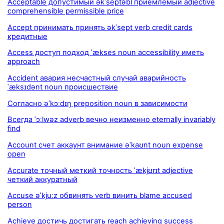
Acceptable допустимый əkˈseptəbl приемлемый adjective
comprehensible permissible price
Accept принимать принять əkˈsept verb credit cards
кредитные
Access доступ подход ˈækses noun accessibility иметь
approach
Accident авария несчастный случай аварийность
ˈæksɪdənt noun происшествие
Согласно əˈkɔːdɪŋ preposition noun в зависимости
Всегда ˈɔːlwəz adverb вечно неизменно eternally invariably
find
Account счет аккаунт внимание əˈkaʊnt noun expense
open
Accurate точный меткий точность ˈækjʊrɪt adjective
четкий аккуратный
Accuse əˈkjuːz обвинять verb винить blame accused
person
Achieve достичь достигать reach achieving success