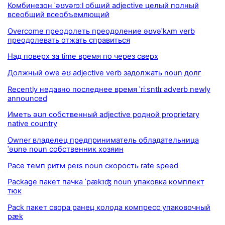
Комбинезон ˈəʊvərɔːl общий adjective целый полный
всеобщий всеобъемлющий
Overcome преодолеть преодоление əʊvəˈkʌm verb
преодолевать отжать справиться
Над поверх за time время по через сверх
Должный owe əʊ adjective verb задолжать noun долг
Recently недавно последнее время ˈriːsntlɪ adverb newly
announced
Иметь əʊn собственный adjective родной proprietary
native country
Owner владелец предприниматель обладательница
ˈəʊnə noun собственник хозяин
Pace темп ритм peɪs noun скорость rate speed
Package пакет пачка ˈpækɪʤ noun упаковка комплект
тюк
Pack пакет свора ранец колода компресс упаковочный
pæk