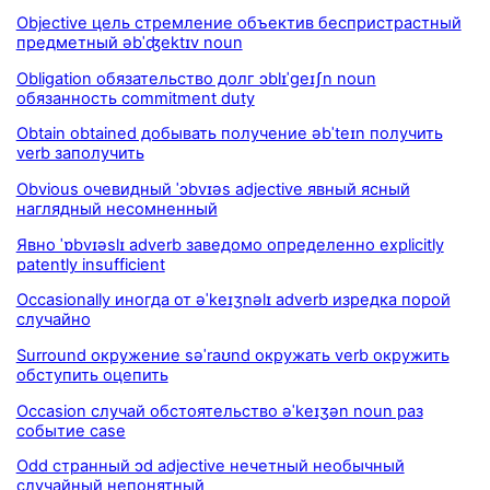
Objective цель стремление объектив беспристрастный
предметный əbˈʤektɪv noun
Obligation обязательство долг ɔblɪˈgeɪʃn noun
обязанность commitment duty
Obtain obtained добывать получение əbˈteɪn получить
verb заполучить
Obvious очевидный ˈɔbvɪəs adjective явный ясный
наглядный несомненный
Явно ˈɒbvɪəslɪ adverb заведомо определенно explicitly
patently insufficient
Occasionally иногда от əˈkeɪʒnəlɪ adverb изредка порой
случайно
Surround окружение səˈraʊnd окружать verb окружить
обступить оцепить
Occasion случай обстоятельство əˈkeɪʒən noun раз
событие case
Odd странный ɔd adjective нечетный необычный
случайный непонятный