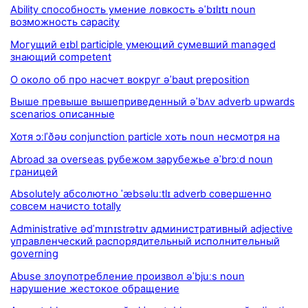
Ability способность умение ловкость əˈbɪlɪtɪ noun
возможность capacity
Могущий eɪbl participle умеющий сумевший managed
знающий competent
О около об про насчет вокруг əˈbaʊt preposition
Выше превыше вышеприведенный əˈbʌv adverb upwards
scenarios описанные
Хотя ɔːlˈðəʊ conjunction particle хоть noun несмотря на
Abroad за overseas рубежом зарубежье əˈbrɔːd noun
границей
Absolutely абсолютно ˈæbsəluːtlɪ adverb совершенно
совсем начисто totally
Administrative ədˈmɪnɪstrətɪv административный adjective
управленческий распорядительный исполнительный
governing
Abuse злоупотребление произвол əˈbjuːs noun
нарушение жестокое обращение