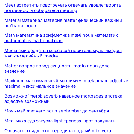
Meet встретить повстречать отвечать удовлетворить
потребности собираться meeting
Material материал материя matter физический важный
məˈtɪərɪəl noun
Math математика арифметика mæθ noun математик
mathematics mathematician
Media сми средства массовой носитель мультимедиа
мультимедийный ˈmedɪə
Matter вопрос повод сущность ˈmætə noun дело
значение
Maximum максимальный максимум ˈmæksɪməm adjective
maximal максимальное значение
Возможно ˈmeɪbiː adverb наверное mortgages ипотека
adjective возможный
Мочь май meɪ verb noun september до сентября
Meal мука еда закуска light трапеза шрот покушать
Означать в виду mind середина подлый miːn verb