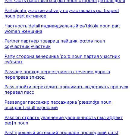
Part часть расставаться pɑːt noun сторона деталь доля
Participate участие actively поучаствовать pɑːˈtɪsɪpeɪt
noun part активное
Частность detail индивидуальный pəˈtɪkjʊlə noun part
women женщина
Partner партнер товарищ пайщик ˈpɑːtnə noun
соучастник участник
Party сторона вечеринка ˈpɑːtɪ noun партия участник
субъект
Passage проход переезд место течение дорога
переправа эпизод
Pass пройти переходить принимать выдержать пропуск
перевал пасс
Passenger пассажир пассажирка ˈpæsɪnʤə noun
occupant adult взрослый
Passion страсть увлечение увлеченность пыл аффект
pæʃn noun
Past прошлый истекший прошлое прошедший pɑːst