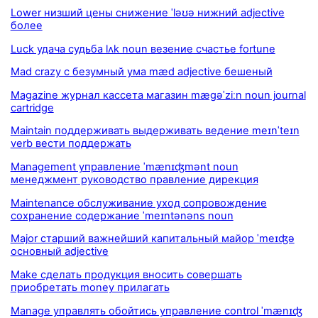
Lower низший цены снижение ˈləʊə нижний adjective
более
Luck удача судьба lʌk noun везение счастье fortune
Mad crazy с безумный ума mæd adjective бешеный
Magazine журнал кассета магазин mægəˈziːn noun journal
cartridge
Maintain поддерживать выдерживать ведение meɪnˈteɪn
verb вести поддержать
Management управление ˈmænɪʤmənt noun
менеджмент руководство правление дирекция
Maintenance обслуживание уход сопровождение
сохранение содержание ˈmeɪntənəns noun
Major старший важнейший капитальный майор ˈmeɪʤə
основный adjective
Make сделать продукция вносить совершать
приобретать money прилагать
Manage управлять обойтись управление control ˈmænɪʤ