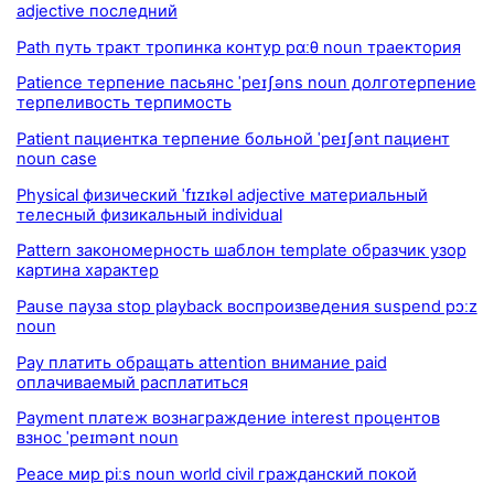
adjective последний
Path путь тракт тропинка контур pɑːθ noun траектория
Patience терпение пасьянс ˈpeɪʃəns noun долготерпение
терпеливость терпимость
Patient пациентка терпение больной ˈpeɪʃənt пациент
noun case
Physical физический ˈfɪzɪkəl adjective материальный
телесный физикальный individual
Pattern закономерность шаблон template образчик узор
картина характер
Pause пауза stop playback воспроизведения suspend pɔːz
noun
Pay платить обращать attention внимание paid
оплачиваемый расплатиться
Payment платеж вознаграждение interest процентов
взнос ˈpeɪmənt noun
Peace мир piːs noun world civil гражданский покой