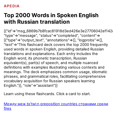
APEDIA
Top 2000 Words in Spoken English
with Russian translation
[{"id"=>"msg_6869b7b8fcac81918d3ed426e3e27706042ef142
"type"=>"message", "status"=>"completed", "content"=>
[{"type"=>"output_text", "annotations"=>[], "logprobs"=>[],
"text"=>"This flashcard deck covers the top 2000 frequently
used words in spoken English, providing detailed Russian
translations and explanations. Each entry includes the
English word, its phonetic transcription, Russian
equivalent(s), part(s) of speech, and multiple nuanced
definitions with examples illustrating various contexts and
meanings. The deck emphasizes common usage, idiomatic
phrases, and grammatical roles, facilitating comprehensive
vocabulary acquisition for Russian speakers learning
English."}], "role"=>"assistant"}]
Learn using these flashcards. Click a card to start.
Между меж bɪˈtwiːn preposition countries странами среди
fires