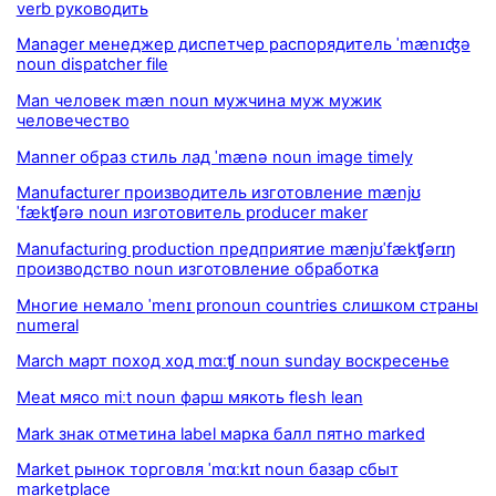
verb руководить
Manager менеджер диспетчер распорядитель ˈmænɪʤə
noun dispatcher file
Man человек mæn noun мужчина муж мужик
человечество
Manner образ стиль лад ˈmænə noun image timely
Manufacturer производитель изготовление mænjʊ
ˈfækʧərə noun изготовитель producer maker
Manufacturing production предприятие mænjʊˈfækʧərɪŋ
производство noun изготовление обработка
Многие немало ˈmenɪ pronoun countries слишком страны
numeral
March март поход ход mɑːʧ noun sunday воскресенье
Meat мясо miːt noun фарш мякоть flesh lean
Mark знак отметина label марка балл пятно marked
Market рынок торговля ˈmɑːkɪt noun базар сбыт
marketplace