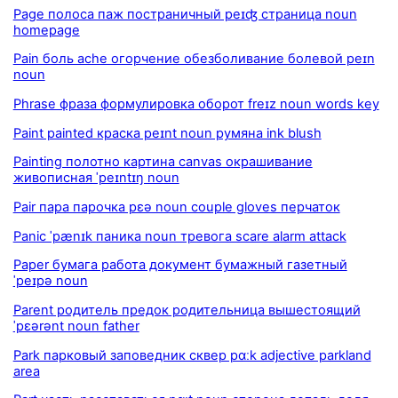
Page полоса паж постраничный peɪʤ страница noun
homepage
Pain боль ache огорчение обезболивание болевой peɪn
noun
Phrase фраза формулировка оборот freɪz noun words key
Paint painted краска peɪnt noun румяна ink blush
Painting полотно картина canvas окрашивание
живописная ˈpeɪntɪŋ noun
Pair пара парочка pɛə noun couple gloves перчаток
Panic ˈpænɪk паника noun тревога scare alarm attack
Paper бумага работа документ бумажный газетный
ˈpeɪpə noun
Parent родитель предок родительница вышестоящий
ˈpɛərənt noun father
Park парковый заповедник сквер pɑːk adjective parkland
area