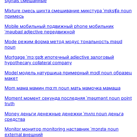
signals смешанные
Mixture смесь шихта смешивание микстура ˈmɪksʧə noun
примесь
Mobile мобильный подвижный phone мобильник
ˈməʊbaɪl adjective передвижной
Mode режим форма метод модус тональность məʊd
noun
Mortgage ˈmɔːgɪʤ ипотечный adjective залоговый
hypothecary collateral company
Model модель натурщица примерный mɔdl noun образец
макет
Mom мама мамин mɑːm noun мать мамочка мамаша
Moment момент секунда последняя ˈməʊmənt noun point
truth
Money деньги денежные денежки ˈmʌnɪ noun деньга
средства
Monitor монитор monitoring наставник ˈmɔnɪtə noun
external внешний