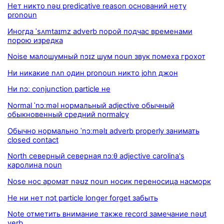
Нет никто nəʊ predicative reason оснований нету
pronoun
Иногда ˈsʌmtaɪmz adverb порой подчас временами
порою изредка
Noise малошумный nɔɪz шум noun звук помеха грохот
Ни никакие nʌn один pronoun никто john джон
Ни nɔː conjunction particle не
Normal ˈnɔːməl нормальный adjective обычный
обыкновенный средний normalcy
Обычно нормально ˈnɔːməlɪ adverb properly занимать
closed contact
North северный северная nɔːθ adjective carolina's
каролина noun
Nose нос аромат nəʊz noun носик переносица насморк
Не ни нет nɔt particle longer forget забыть
Note отметить внимание также record замечание nəʊt
verb