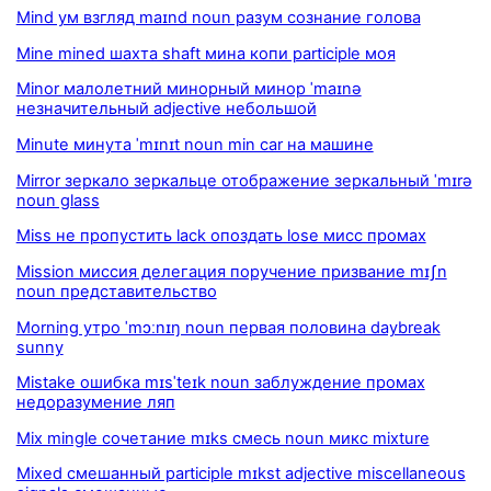
Mind ум взгляд maɪnd noun разум сознание голова
Mine mined шахта shaft мина копи participle моя
Minor малолетний минорный минор ˈmaɪnə
незначительный adjective небольшой
Minute минута ˈmɪnɪt noun min car на машине
Mirror зеркало зеркальце отображение зеркальный ˈmɪrə
noun glass
Miss не пропустить lack опоздать lose мисс промах
Mission миссия делегация поручение призвание mɪʃn
noun представительство
Morning утро ˈmɔːnɪŋ noun первая половина daybreak
sunny
Mistake ошибка mɪsˈteɪk noun заблуждение промах
недоразумение ляп
Mix mingle сочетание mɪks смесь noun микс mixture
Mixed смешанный participle mɪkst adjective miscellaneous