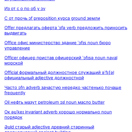
Из от с о по об у ɔv
С от прочь ɔf preposition курса ground земли
Offer предлагать оферта ˈɔfə verb предложить приносить
выдвигать
Office офис министерство здание ˈɔfɪs noun бюро
управление
Officer офицер пристав офицерский ˈɔfɪsə noun naval
морской
Official формальный должностное служащий əˈfɪʃəl
официальный adjective должностной
Часто ɔfn adverb зачастую нередко частенько почаще
frequently
Oil нефть мазут petroleum ɔɪl noun масло butter
Ок əʊˈkeɪ invariant adverb хорошо нормально noun
порядок
Əʊld старый adjective древний старинный