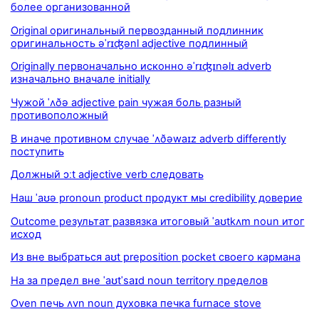
более организованной
Original оригинальный первозданный подлинник
оригинальность əˈrɪʤənl adjective подлинный
Originally первоначально исконно əˈrɪʤɪnəlɪ adverb
изначально вначале initially
Чужой ˈʌðə adjective pain чужая боль разный
противоположный
В иначе противном случае ˈʌðəwaɪz adverb differently
поступить
Должный ɔːt adjective verb следовать
Наш ˈaʊə pronoun product продукт мы credibility доверие
Outcome результат развязка итоговый ˈaʊtkʌm noun итог
исход
Из вне выбраться aʊt preposition pocket своего кармана
На за предел вне ˈaʊtˈsaɪd noun territory пределов
Oven печь ʌvn noun духовка печка furnace stove