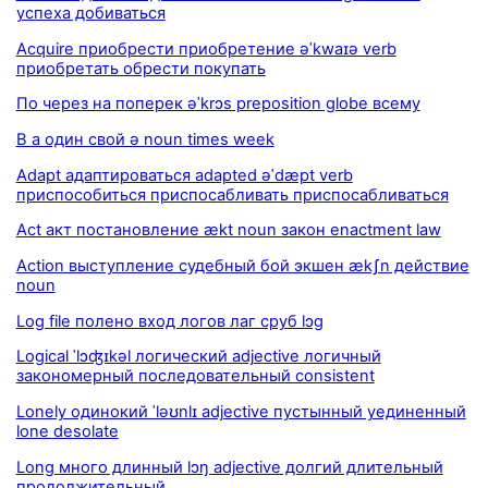
успеха добиваться
Acquire приобрести приобретение əˈkwaɪə verb
приобретать обрести покупать
По через на поперек əˈkrɔs preposition globe всему
В а один свой ə noun times week
Adapt адаптироваться adapted əˈdæpt verb
приспособиться приспосабливать приспосабливаться
Act акт постановление ækt noun закон enactment law
Action выступление судебный бой экшен ækʃn действие
noun
Log file полено вход логов лаг сруб lɔg
Logical ˈlɔʤɪkəl логический adjective логичный
закономерный последовательный consistent
Lonely одинокий ˈləʊnlɪ adjective пустынный уединенный
lone desolate
Long много длинный lɔŋ adjective долгий длительный
продолжительный