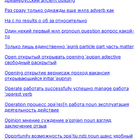
древнерусский ancient building
Раз сразу только однажды еще wʌns adverb как
На с по results о об за относительно
Один некий первый wʌn pronoun question вопрос какой-
то
Только лишь единственно ˈəʊnlɪ particle part часть matter
Open открытый открывать opening ˈəʊpən adjective
свободный раскрытый
Opening открытие вернисаж проход вакансия
открывающийся initial ˈəʊpnɪŋ
Operate работать successfully успешно manage работа
ˈɔpəreɪt verb
Operation процесс ɔpəˈreɪʃn работа noun эксплуатация
деятельность действие
Opinion мнение суждение əˈpɪnjən noun взгляд
заключение отзыв
Opportunity возможность ɔpəˈtjuːnɪtɪ noun шанс удобный