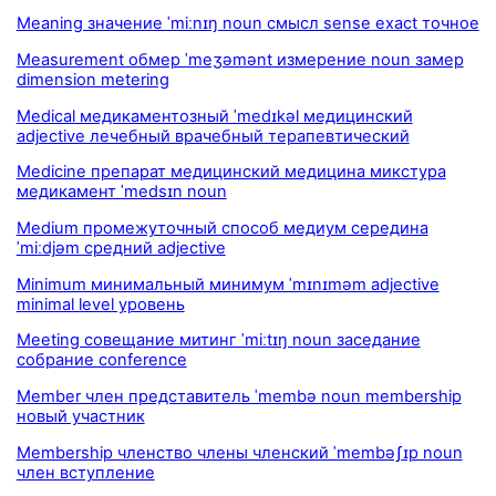
Meaning значение ˈmiːnɪŋ noun смысл sense exact точное
Measurement обмер ˈmeʒəmənt измерение noun замер
dimension metering
Medical медикаментозный ˈmedɪkəl медицинский
adjective лечебный врачебный терапевтический
Medicine препарат медицинский медицина микстура
медикамент ˈmedsɪn noun
Medium промежуточный способ медиум середина
ˈmiːdjəm средний adjective
Minimum минимальный минимум ˈmɪnɪməm adjective
minimal level уровень
Meeting совещание митинг ˈmiːtɪŋ noun заседание
собрание conference
Member член представитель ˈmembə noun membership
новый участник
Membership членство члены членский ˈmembəʃɪp noun
член вступление