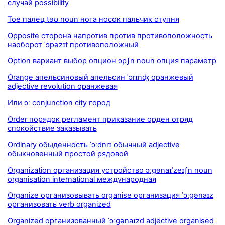
случай possibility
Toe палец təʊ noun нога носок пальчик ступня
Opposite сторона напротив против противоположность
наоборот ˈɔpəzɪt противоположный
Option вариант выбор опцион ɔpʃn noun опция параметр
Orange апельсиновый апельсин ˈɔrɪnʤ оранжевый
adjective revolution оранжевая
Или ɔː conjunction city город
Order порядок регламент приказание орден отряд
спокойствие заказывать
Ordinary обыденность ˈɔːdnrɪ обычный adjective
обыкновенный простой рядовой
Organization организация устройство ɔːgənaɪˈzeɪʃn noun
organisation international международная
Organize организовывать organise организация ˈɔːgənaɪz
организовать verb organized
Organized организованный ˈɔːgənaɪzd adjective organised