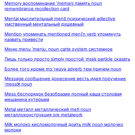
Memory воспоминание ˈmemərɪ память noun
remembrance recollection card
Mental мыслительный mentl психический adjective
умственный ментальный душевный
Mention упоминать mentioned menʃn verb упомянуть
назвать привести
Меню menu ˈmenjuː noun carte system системное
Лишь только просто simply простой ˈmɪəlɪ particle сказать
Более того кроме mɔːˈrəʊvə adverb тем причем noun
Message сообщение донесение весть идея поручение
ˈmesɪʤ noun
Mess беспорядок безобразие полный каша столовая
мешанина кутерьма
Metal металл металлический metl noun
металлоконструкция ore metalwork
Milk молоко кисломолочный доить mɪlk noun молочко
молоки