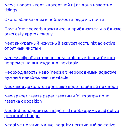
News новость весть новостной njuːz noun известие
tidings
Около вблизи близ к поблизости рядом с почти
Почти ˈnɪəlɪ adverb практически приблизительно близко
practically approximately
Neat аккуратный искусный аккуратность niːt adjective
опрятный чистый
Necessarily обязательно ˈnesɪsərɪlɪ adverb неизбежно
непременно вынужденно inevitably
Необходимость надо ˈnesɪsərɪ необходимый adjective
нужный неизбежный inevitable
Neck шея декольте горлышко ворот шейный nek noun
Newspaper газета paper газетный ˈnjuːspeɪpə noun
газетка opposition
Needed понадобиться надо niːd необходимый adjective
должный change
Negative негатив минус ˈnegətɪv негативный adjective