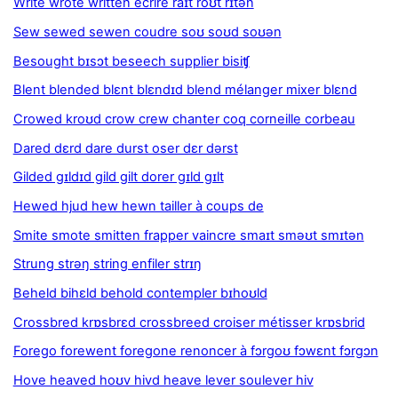
Write wrote written écrire raɪt roʊt rɪtən
Sew sewed sewen coudre soʊ soʊd soʊən
Besought bɪsɔt beseech supplier bisiʧ
Blent blended blɛnt blɛndɪd blend mélanger mixer blɛnd
Crowed kroʊd crow crew chanter coq corneille corbeau
Dared dɛrd dare durst oser dɛr dərst
Gilded gɪldɪd gild gilt dorer gɪld gɪlt
Hewed hjud hew hewn tailler à coups de
Smite smote smitten frapper vaincre smaɪt sməʊt smɪtən
Strung strəŋ string enfiler strɪŋ
Beheld bihɛld behold contempler bɪhoʊld
Crossbred krɒsbrɛd crossbreed croiser métisser krɒsbrid
Forego forewent foregone renoncer à fɔrgoʊ fɔwɛnt fɔrgɔn
Hove heaved hoʊv hivd heave lever soulever hiv