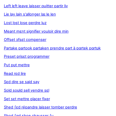
Left lɛft leave laisser quitter partir liv
Lie lay lain s'allonger laɪ le len
Lost lɔst lose perdre luz
Meant mɛnt signifier vouloir dire min
Offset ɔfsɛt compenser
Partake partook partaken prendre part à pɑrtek pɑrtʊk
Preset prisɛt programmer
Put pʊt mettre
Read rɛd lire
Sɛd dire se said say
Sold soʊld sell vendre sɛl
Set sɛt mettre placer fixer
Shed ʃɛd répandre laisser tomber perdre
Shod ʃɑd shoe chausser ʃu