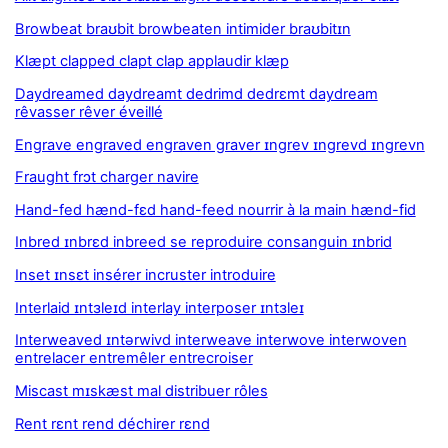
Browbeat braʊbit browbeaten intimider braʊbitɪn
Klæpt clapped clapt clap applaudir klæp
Daydreamed daydreamt dedrimd dedrɛmt daydream
rêvasser rêver éveillé
Engrave engraved engraven graver ɪngrev ɪngrevd ɪngrevn
Fraught frɔt charger navire
Hand-fed hænd-fɛd hand-feed nourrir à la main hænd-fid
Inbred ɪnbrɛd inbreed se reproduire consanguin ɪnbrid
Inset ɪnsɛt insérer incruster introduire
Interlaid ɪntɜleɪd interlay interposer ɪntɜleɪ
Interweaved ɪntərwivd interweave interwove interwoven
entrelacer entremêler entrecroiser
Miscast mɪskæst mal distribuer rôles
Rent rɛnt rend déchirer rɛnd