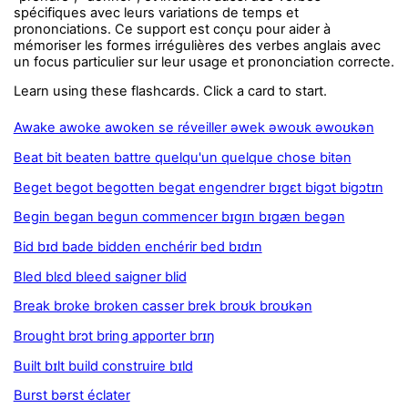
spécifiques avec leurs variations de temps et
prononciations. Ce support est conçu pour aider à
mémoriser les formes irrégulières des verbes anglais avec
un focus particulier sur leur usage et prononciation correcte.
Learn using these flashcards. Click a card to start.
Awake awoke awoken se réveiller əwek əwoʊk əwoʊkən
Beat bit beaten battre quelqu'un quelque chose bitən
Beget begot begotten begat engendrer bɪgɛt bigɔt bigɔtɪn
Begin began begun commencer bɪgɪn bɪgæn begən
Bid bɪd bade bidden enchérir bed bɪdɪn
Bled blɛd bleed saigner blid
Break broke broken casser brek broʊk broʊkən
Brought brɔt bring apporter brɪŋ
Built bɪlt build construire bɪld
Burst bərst éclater