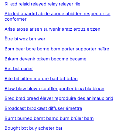
Ri leɪd relaid relayed relay relayer rile
Abided əbaɪdɪd abide abode abidden respecter se
conformer
Arise arose arisen survenir əraɪz əroʊz ərɪzən
Être bi wɑz bɪn wər
Bɔrn bear bore borne born porter supporter naître
Bɪkəm devenir bɪkem become became
Bet bɛt parier
Bite bit bitten mordre baɪt bɪt bɪtən
Blow blew blown souffler gonfler bloʊ blu bloʊn
Bred brɛd breed élever reproduire des animaux brid
Broadcast brɔdkæst diffuser émettre
Burnt burned bərnt bərnd burn brûler bərn
Bought bɔt buy acheter baɪ