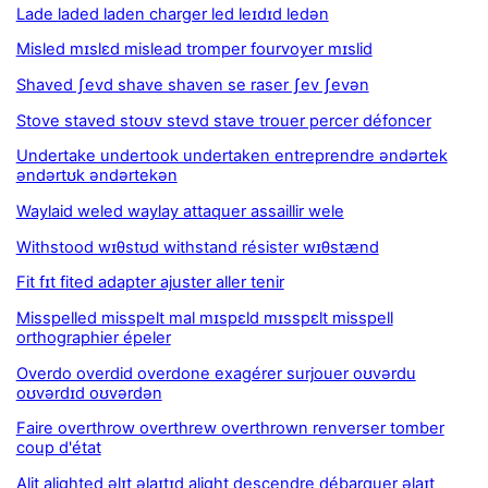
Lade laded laden charger led leɪdɪd ledən
Misled mɪslɛd mislead tromper fourvoyer mɪslid
Shaved ʃevd shave shaven se raser ʃev ʃevən
Stove staved stoʊv stevd stave trouer percer défoncer
Undertake undertook undertaken entreprendre əndərtek
əndərtʊk əndərtekən
Waylaid weled waylay attaquer assaillir wele
Withstood wɪθstʊd withstand résister wɪθstænd
Fit fɪt fited adapter ajuster aller tenir
Misspelled misspelt mal mɪspɛld mɪsspɛlt misspell
orthographier épeler
Overdo overdid overdone exagérer surjouer oʊvərdu
oʊvərdɪd oʊvərdən
Faire overthrow overthrew overthrown renverser tomber
coup d'état
Alit alighted əlɪt əlaɪtɪd alight descendre débarquer əlaɪt