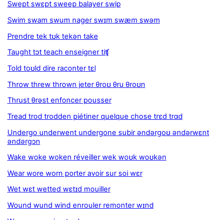
Swept swɛpt sweep balayer swip
Swim swam swum nager swɪm swæm swəm
Prendre tek tʊk tekən take
Taught tɔt teach enseigner tiʧ
Told toʊld dire raconter tɛl
Throw threw thrown jeter θroʊ θru θroʊn
Thrust θrəst enfoncer pousser
Tread trod trodden piétiner quelque chose trɛd trɑd
Undergo underwent undergone subir əndərgoʊ əndərwɛnt
əndərgɔn
Wake woke woken réveiller wek woʊk woʊkən
Wear wore worn porter avoir sur soi wɛr
Wet wɛt wetted wɛtɪd mouiller
Wound wund wind enrouler remonter wɪnd