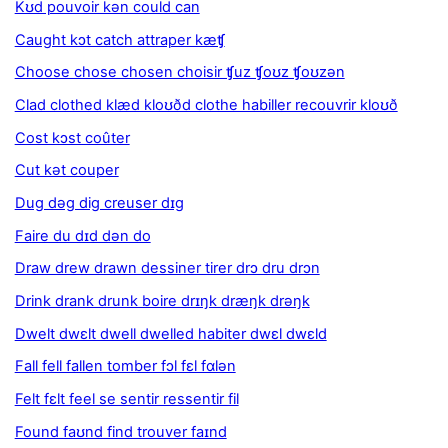
Kʊd pouvoir kən could can
Caught kɔt catch attraper kæʧ
Choose chose chosen choisir ʧuz ʧoʊz ʧoʊzən
Clad clothed klæd kloʊðd clothe habiller recouvrir kloʊð
Cost kɔst coûter
Cut kət couper
Dug dəg dig creuser dɪg
Faire du dɪd dən do
Draw drew drawn dessiner tirer drɔ dru drɔn
Drink drank drunk boire drɪŋk dræŋk drəŋk
Dwelt dwɛlt dwell dwelled habiter dwɛl dwɛld
Fall fell fallen tomber fɔl fɛl fɑlən
Felt fɛlt feel se sentir ressentir fil
Found faʊnd find trouver faɪnd