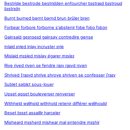
Bestride bestrode bestridden enfourcher bɪstraɪd bɪstroʊd
bɪstrɪdn
Burnt burned bərnt bərnd brun brûler brən
Forbear forbore forborne s'abstenir fɔbe fɔbɔ fɔbɔn
Gainsaid geɪnseɪd gainsay contredire gense
Inlaid ɪnled inlay incruster ɪnle
Mislaid mɪsled mislay égarer mɪsleɪ
Rive rived riven se fendre raɪv raɪvd rɪvən
Shrived ʃraɪvd shrive shrove shriven se confesser ʃraɪv
Sublet səblɛt sous-louer
Upset əpsɛt bouleverser renverser
Withheld wɪθhɛld withhold retenir différer wɪθhoʊld
Beset bɪsɛt assaillir harceler
Misheard mɪshərd mishear mal entendre mɪshir