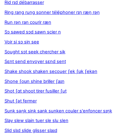
Rid rɪd débarrasser
Ring rang rung sonner téléphoner rɪŋ ræŋ rəŋ
Run rən ran courir ræn
Sɔ sawed sɔd sawn scier n
Voir si sɔ sin see
Sought sɔt seek chercher sik
Sɛnt send envoyer sɛnd sent
Shake shook shaken secouer ʃek ʃʊk ʃekən
Shone ʃoʊn shine briller ʃaɪn
Shot ʃɑt shoot tirer fusiller ʃut
Shut ʃət fermer
Sunk səŋk sink sank sunken couler s'enfoncer sɪŋk
Slay slew slain tuer sle slu slen
Slid slɪd slide glisser slaɪd