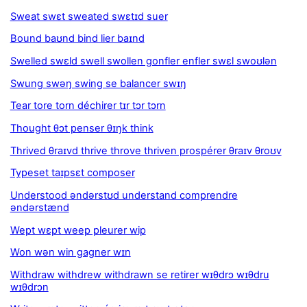
Sweat swɛt sweated swɛtɪd suer
Bound baʊnd bind lier baɪnd
Swelled swɛld swell swollen gonfler enfler swɛl swoʊlən
Swung swəŋ swing se balancer swɪŋ
Tear tore torn déchirer tɪr tɔr tɔrn
Thought θɔt penser θɪŋk think
Thrived θraɪvd thrive throve thriven prospérer θraɪv θroʊv
Typeset taɪpsɛt composer
Understood əndərstʊd understand comprendre
əndərstænd
Wept wɛpt weep pleurer wip
Won wən win gagner wɪn
Withdraw withdrew withdrawn se retirer wɪθdrɔ wɪθdru
wɪθdrɔn