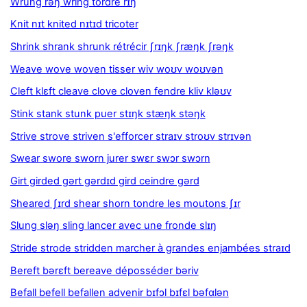
Wrung rəŋ wring tordre rɪŋ
Knit nɪt knited nɪtɪd tricoter
Shrink shrank shrunk rétrécir ʃrɪŋk ʃræŋk ʃrəŋk
Weave wove woven tisser wiv woʊv woʊvən
Cleft klɛft cleave clove cloven fendre kliv kləʊv
Stink stank stunk puer stɪŋk stæŋk stəŋk
Strive strove striven s'efforcer straɪv stroʊv strɪvən
Swear swore sworn jurer swɛr swɔr swɔrn
Girt girded gərt gərdɪd gird ceindre gərd
Sheared ʃɪrd shear shorn tondre les moutons ʃɪr
Slung sləŋ sling lancer avec une fronde slɪŋ
Stride strode stridden marcher à grandes enjambées straɪd
Bereft bərɛft bereave déposséder bəriv
Befall befell befallen advenir bɪfɔl bɪfɛl bəfɑlən