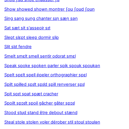
Show showed shown montrer ʃoʊ ʃoʊd ʃoʊn
Sing sang sung chanter sɪŋ sæŋ səŋ
Sat sæt sit s'asseoir sɪt
Slept slɛpt sleep dormir slip
Slit slɪt fendre
Smelt smɛlt smell sentir odorat smɛl
Speak spoke spoken parler spik spoʊk spoʊkən
Spelt spɛlt spell épeler orthographier spɛl
Spilt spilled spɪlt spɪld spill renverser spɪl
Spit spɪt spat spæt cracher
Spoilt spɔɪlt spoil gâcher gâter spɔɪl
Stood stʊd stand être debout stænd
Steal stole stolen voler dérober stil stoʊl stoʊlən