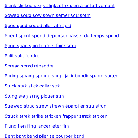
Slunk slinked slʌŋk slɪŋkt slink s'en aller furtivement
Sowed soʊd sow sown semer soʊ soʊn
Sped spɛd speed aller vite spid
Spent spɛnt spend dépenser passer du temps spɛnd
Spun spən spin tourner faire spɪn
Split splɪt fendre
Spread sprɛd répandre
Spring sprang sprung surgir jaillir bondir spərɪŋ spræŋ
Stuck stək stick coller stɪk
Stung stəŋ sting piquer stɪŋ
Strewed strud strew strewn éparpiller stru strun
Struck strək strike stricken frapper straɪk strɪkən
Flung fləŋ fling lancer jeter flɪŋ
Bent bɛnt bend plier se courber bɛnd