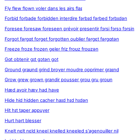
Fly flew flown voler dans les airs flaɪ
Forbid forbade forbidden interdire fərbɪd fərbed fɔrbɪdən
Foresee foresaw foreseen prévoir presentir fɔrsi fɔrsɔ fɔrsin
Forgot fərgɑt forget forgotten oublier fərgɛt fərgɑtən
Freeze froze frozen geler friz froʊz froʊzən
Gɑt obtenir gɪt gɔtən got
Ground graʊnd grind broyer moudre opprimer graɪnd
Grow grew grown grandir pousser groʊ gru groʊn
Hæd avoir hæv had have
Hide hid hidden cacher haɪd hɪd hɪdən
Hit hɪt taper appuyer
Hurt hərt blesser
Knelt nɛlt nɛld kneel knelled kneeled s'agenouiller nil