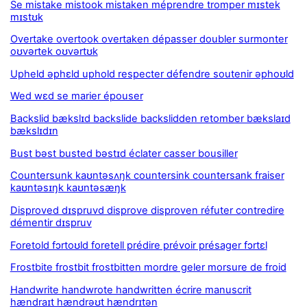
Se mistake mistook mistaken méprendre tromper mɪstek
mɪstʊk
Overtake overtook overtaken dépasser doubler surmonter
oʊvərtek oʊvərtʊk
Upheld əphɛld uphold respecter défendre soutenir əphoʊld
Wed wɛd se marier épouser
Backslid bækslɪd backslide backslidden retomber bækslaɪd
bækslɪdɪn
Bust bəst busted bəstɪd éclater casser bousiller
Countersunk kaʊntəsʌŋk countersink countersank fraiser
kaʊntəsɪŋk kaʊntəsæŋk
Disproved dɪspruvd disprove disproven réfuter contredire
démentir dɪspruv
Foretold fɔrtoʊld foretell prédire prévoir présager fɔrtɛl
Frostbite frostbit frostbitten mordre geler morsure de froid
Handwrite handwrote handwritten écrire manuscrit
hændraɪt hændrəʊt hændrɪtən