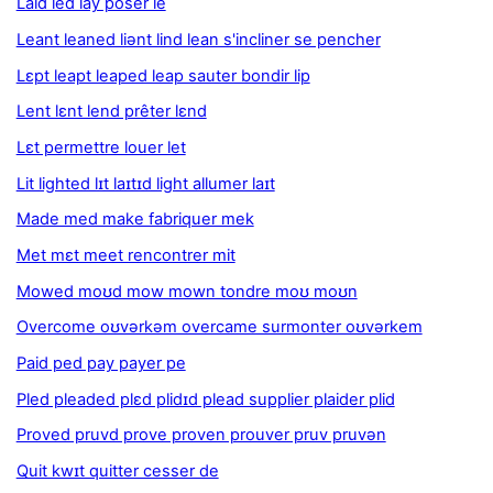
Laid led lay poser le
Leant leaned liənt lind lean s'incliner se pencher
Lɛpt leapt leaped leap sauter bondir lip
Lent lɛnt lend prêter lɛnd
Lɛt permettre louer let
Lit lighted lɪt laɪtɪd light allumer laɪt
Made med make fabriquer mek
Met mɛt meet rencontrer mit
Mowed moʊd mow mown tondre moʊ moʊn
Overcome oʊvərkəm overcame surmonter oʊvərkem
Paid ped pay payer pe
Pled pleaded plɛd plidɪd plead supplier plaider plid
Proved pruvd prove proven prouver pruv pruvən
Quit kwɪt quitter cesser de