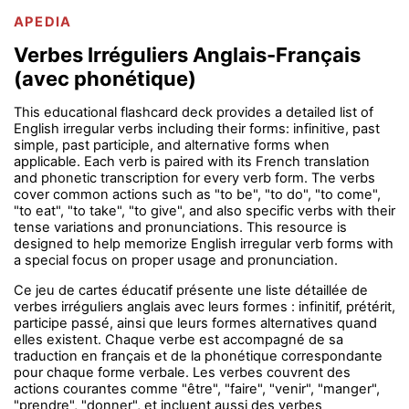
APEDIA
Verbes Irréguliers Anglais-Français
(avec phonétique)
This educational flashcard deck provides a detailed list of
English irregular verbs including their forms: infinitive, past
simple, past participle, and alternative forms when
applicable. Each verb is paired with its French translation
and phonetic transcription for every verb form. The verbs
cover common actions such as "to be", "to do", "to come",
"to eat", "to take", "to give", and also specific verbs with their
tense variations and pronunciations. This resource is
designed to help memorize English irregular verb forms with
a special focus on proper usage and pronunciation.
Ce jeu de cartes éducatif présente une liste détaillée de
verbes irréguliers anglais avec leurs formes : infinitif, prétérit,
participe passé, ainsi que leurs formes alternatives quand
elles existent. Chaque verbe est accompagné de sa
traduction en français et de la phonétique correspondante
pour chaque forme verbale. Les verbes couvrent des
actions courantes comme "être", "faire", "venir", "manger",
"prendre", "donner", et incluent aussi des verbes