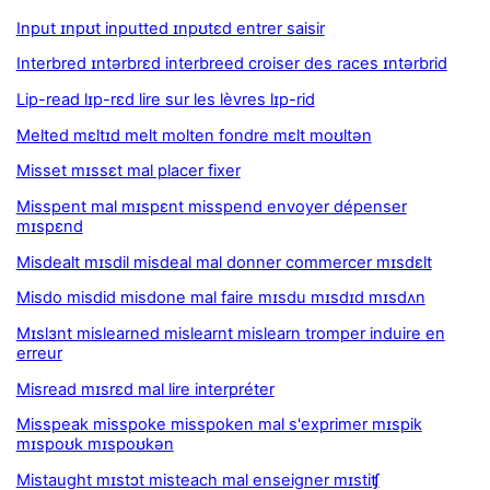
Input ɪnpʊt inputted ɪnpʊtɛd entrer saisir
Interbred ɪntərbrɛd interbreed croiser des races ɪntərbrid
Lip-read lɪp-rɛd lire sur les lèvres lɪp-rid
Melted mɛltɪd melt molten fondre mɛlt moʊltən
Misset mɪssɛt mal placer fixer
Misspent mal mɪspɛnt misspend envoyer dépenser
mɪspɛnd
Misdealt mɪsdil misdeal mal donner commercer mɪsdɛlt
Misdo misdid misdone mal faire mɪsdu mɪsdɪd mɪsdʌn
Mɪslɜnt mislearned mislearnt mislearn tromper induire en
erreur
Misread mɪsrɛd mal lire interpréter
Misspeak misspoke misspoken mal s'exprimer mɪspik
mɪspoʊk mɪspoʊkən
Mistaught mɪstɔt misteach mal enseigner mɪstiʧ