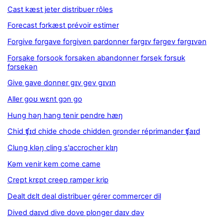
Cast kæst jeter distribuer rôles
Forecast fɔrkæst prévoir estimer
Forgive forgave forgiven pardonner fərgɪv fərgev fərgɪvən
Forsake forsook forsaken abandonner fɔrsek fɔrsʊk
fɔrsekən
Give gave donner gɪv gev gɪvɪn
Aller goʊ wɛnt gɔn go
Hung həŋ hang tenir pendre hæŋ
Chid ʧɪd chide chode chidden gronder réprimander ʧaɪd
Clung kləŋ cling s'accrocher klɪŋ
Kəm venir kem come came
Crept krɛpt creep ramper krip
Dealt dɛlt deal distribuer gérer commercer dil
Dived daɪvd dive dove plonger daɪv dəv