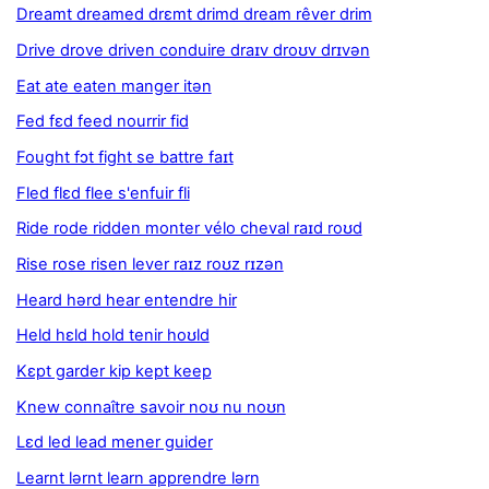
Dreamt dreamed drɛmt drimd dream rêver drim
Drive drove driven conduire draɪv droʊv drɪvən
Eat ate eaten manger itən
Fed fɛd feed nourrir fid
Fought fɔt fight se battre faɪt
Fled flɛd flee s'enfuir fli
Ride rode ridden monter vélo cheval raɪd roʊd
Rise rose risen lever raɪz roʊz rɪzən
Heard hərd hear entendre hir
Held hɛld hold tenir hoʊld
Kɛpt garder kip kept keep
Knew connaître savoir noʊ nu noʊn
Lɛd led lead mener guider
Learnt lərnt learn apprendre lərn