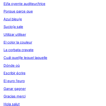
El/la oyente auditeur/trice
Porque parce que
Azul bleu(e
Sucio(a sale
Utilizar utiliser
El color la couleur
La corbata cravate
Cuál quel(le lequel laquelle
Dónde où
Escribir écrire
El euro l'euro
Ganar gagner
Gracias merci
Hola salut