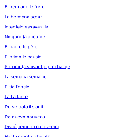
El hermano le frère
La hermana sœur
Intentelo essayez-le
Ninguno(a aucun(e
El padre le père
El primo le cousin
Próximo(a suivant(e prochain(e
La semana semaine
El tío l'oncle
La tía tante
De se trata il s'agit
De nuevo nouveau
Discúlpeme excusez-moi
Hasta pronto à bientôt