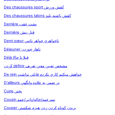
Des chaussures sport كفش ورزش
Des chaussures talons كفش پاشنه بلند
Derrière پشت عقب
Dernière قبل پيش
Demi sœur ناخواهري خواهر ناتني
Déjeuner ناهار خوردن
Déjà قبلا تا حالا
کردن définir مشخص تعيين معين تعريف
De rein خواهش ميکنم کاري نکردم قابلي نداشت
D'ailleurs در ضمن به علاوه وانگهي
Cuire پختن
Cousin پسرعمه/خاله/دايي/عمو
Couper بريدن کوتاه کردن زدن هيزم شکستن