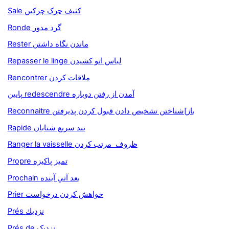
Sale کثيف چرک چرکين
Ronde گرد مدور
Rester ماندن نگاه داشتن
Repasser le linge لباس اتو کشيدن
Rencontrer ملاقات کردن
پايين redescendre آمدن از رفتن دوباره
Reconnaitre باز]شناختن تشخيص دادن قبول کردن پذيرفتن
Rapide تند سريع شتابان
Ranger la vaisselle ظروف مرتب کردن
Propre تميز پاکيزه
Prochain بعد آتي آينده
Prier خواهش کردن درخواست
Prés نزديك
Prés de نزديک