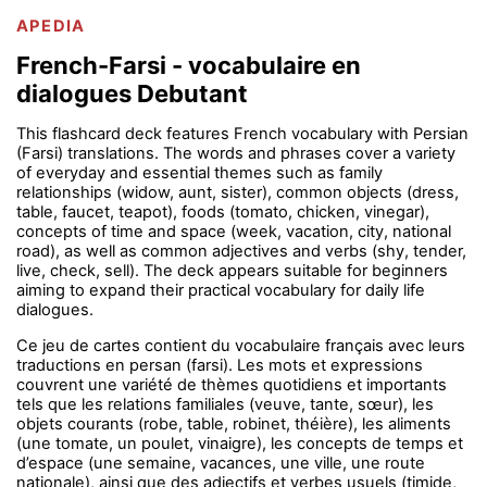
APEDIA
French-Farsi - vocabulaire en
dialogues Debutant
This flashcard deck features French vocabulary with Persian
(Farsi) translations. The words and phrases cover a variety
of everyday and essential themes such as family
relationships (widow, aunt, sister), common objects (dress,
table, faucet, teapot), foods (tomato, chicken, vinegar),
concepts of time and space (week, vacation, city, national
road), as well as common adjectives and verbs (shy, tender,
live, check, sell). The deck appears suitable for beginners
aiming to expand their practical vocabulary for daily life
dialogues.
Ce jeu de cartes contient du vocabulaire français avec leurs
traductions en persan (farsi). Les mots et expressions
couvrent une variété de thèmes quotidiens et importants
tels que les relations familiales (veuve, tante, sœur), les
objets courants (robe, table, robinet, théière), les aliments
(une tomate, un poulet, vinaigre), les concepts de temps et
d’espace (une semaine, vacances, une ville, une route
nationale), ainsi que des adjectifs et verbes usuels (timide,