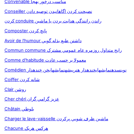
Convenable مناسب درخور بهجا
Conseiller نصيحت کردن اگاهانيدن توصيه دادن
کردن conduire راندن رانندگي هدايت بردن با ماشين
Composter پانچ كردن
Avoir de l'humour داشتن طبع بذله گويي
Commun commune رايج متداول روزمره عام عمومي مشترک
Comme d'habitude معمولا بر حسب عادت
Comédien نوينسدهنمايشهايخندهدار هنرپيشهنمايشهايخن خندهدار
Coiffer شانه کردن
Clair روشن
Cher chéri عزيز گرامي گران
Châtain بلوطي
Charger le lave-vaisselle ماشين ظرف شويي پرکردن
Chacune هرکس هريک