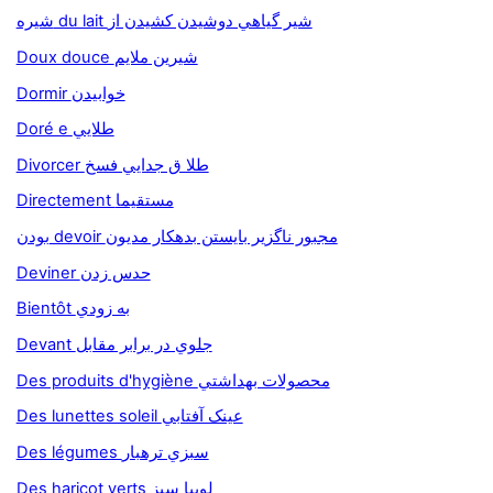
شيره du lait شير گياهي دوشيدن کشيدن از
Doux douce شيرين ملايم
Dormir خوابيدن
Doré e طلايي
Divorcer طلا ق جدايي فسخ
Directement مستقيما
بودن devoir مجبور ناگزير بايستن بدهکار مديون
Deviner حدس زدن
Bientôt به زودي
Devant جلوي در برابر مقابل
Des produits d'hygiène محصولات بهداشتي
Des lunettes soleil عينک آفتابي
Des légumes سبزي ترهبار
Des haricot verts لوبيا سبز