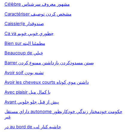
Célèbre مشهور معروف سرشناس
Caractériser مشخص کردن توصيف
Caissier(e صندوقدار
Ca va چطوري خوبي خوبم
Bien sur مطمئنا البته
Beaucoup de خيلي
Barrer بستن مسدودکردن بازداشتن ممنوع کردن
Avoir soif تشنه بودن
Avoir les cheveux courts داشتن موي كوتاه
Avec plaisir با کمال ميل
Avant پيش از قبل جلو جلويي
داراي مستقل autonome حکومت خودمختار زندگي خودکاربطور
غير
در au bord de حاشيه کنار لب