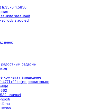
r.3570 fr.5856
дения
 звыкла зазвычай
о lody sladoled
адзіннік
n радостный радасны
ыход
ие комната памяшканне
r.4771 rěšiteljno решительно
овище
9562
1532 unusual
hoditi
edźma
 цезар