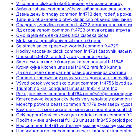
V common blízkosti okolí ближен у близини nearby
Забава zabava common zábava забавление amusement f
Дзень день birthday common fr.4713 denj rođeńja рож
Типично обикновено obvykle tipično обычно звычайна
Сладолед zmrzlina common fr.4722 мороженое морозив
Яд отров venom common fr.4723 otrava отрава атрута
Смрча jela ель ёлка abies alba смрека picea
Meta мета цел cilj universal rare fr.0 цель
Se strach sa се тревожи worried common fr.4729
Hodiny часовник clock common fr.4731 časovnik часы г
Unusual fr.9472 rare fr.0 угол угловой кут kąt
Smola смола rare fr.0 катран katran unusual fr.11848
Кухня кујна kitchen unusual fr.9482 rare fr.0 kuhnja
Да се si цяло съберат направи организира състави
Common zadowolony радвам се задовољан zadovolja
Vývod odtok východisko outlet common fr.4756 izvod в
Triumph np kraj conquest unusual fr.9514 rare fr.0
Pokoj premises common fr.4764 poměščeńje помещен
Категорично kategoricky decisively resolutely common f
Монстр potvora beast common fr.4779 zvěŕ зверь чуд
Комплект за монтиране на монтира mount unusual fr.
Celý neporušený celkový цял nedotaknjena common fr.
Пройти мине universal fr.1128 unusual fr.8455 projdti pro
Hag common fr.4791 věďma ведьма ведзьма відьма wi
Цар император car common cesarz imperator imperátor