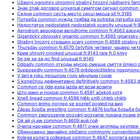
Úžasný ogromny ohromný strašný hrozný nádherný fantast
Знак znak договор universal симптом сигнал common
Седни common сесть место сесці месца sit fr.3185
Потреба common нужда трябва да potreba патрэба po
Недостаток nedostatek nedostatok scarcity unusual fr.91
Aerodrom аеродром aerodrome common fr.4563 аэрод
Gigantický obrovský gigantic common fr.4565 gigantsky 
Strašný hrozný страшен scary common fr.4569 strašn
Thursday common fr.4570 četvŕtȯk четверг чацвер чет
Крив ohnutý crooked unusual fr.9143 rare fr.0 krivy
Sę się se sa до find unusual fr.9145
Odpady common отходы мусор смецце сміття śmieci 
Supposedly common fr.4579 prědpoložiteljno предпол
V lani в roku прошлом году мінулым годзе
S konečnou дефинитивно definitively common fr.4583 d
Common се ride езда jazda jet вози возити
Што иако и покрај common fr.4591 ačekoli хотя
Хлеб bread common fr.4596 hlěb хліб chleb chléb
Common letmo поглед se pozrieť pogled na вид
Zápas борба wrestling common fr.4876 boŕba борьба б
Common zaproszenie pozvání pozvanie покана позив invi
Ой ай oj aw common fr.4609 вой гой
Очила наочари common fr.4611 очки акуляры окуляри 
Обикновено звичайно običajno commonly conventionally
Kolega колега colleague common fr.4647 коллега кале