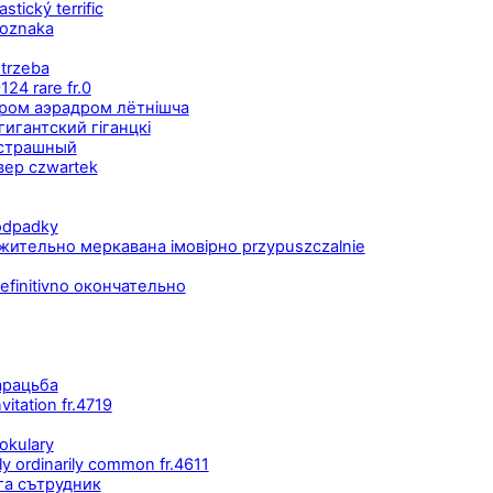
ický terrific
 oznaka
trzeba
24 rare fr.0
ром аэрадром лётнішча
гигантский гіганцкі
y страшный
вер czwartek
odpadky
ожительно меркавана імовірно przypuszczalnie
efinitivno окончательно
арацьба
tation fr.4719
okulary
 ordinarily common fr.4611
га сътрудник