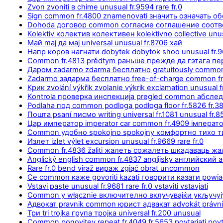
Zvon zvoniti в chime unusual fr.9594 rare fr.0
Sign common fr.4800 znamenovati значить означать о
Dohoda договор common согласие соглашение соотв
Kolektiv колектив колективен kolektivno collective unus
Май maj да мај universal unusual fr.8706 хай
Напр коров нагнати dobytek dobytok shoo unusual fr.
Common fr.4813 prědtym раньше прежде да гэтага пе
Даром zadarmo zdarma бесплатно gratuitously common
Zadarmo задарма бесплатно free-of-charge common f
Крик zvolání výkřik zvolanie výkrik exclamation unusual 
Kontrola проверка инспекција pregled common абслед
Podlaha под common podloga podłoga floor fr.5826 fr.3
Пошта psaní писмо writing universal fr.1081 unusual fr.8
Цар император imperator car common fr.4909 імперато
Common удобно spokojno spokojny комфортно тихо ти
Излет izlet výlet excursion unusual fr.9669 rare fr.0
Common fr.4836 žaliti жалеть сожалеть шкадаваць ж
Anglický english common fr.4837 anglijsky английский а
Rare fr.0 bend viraž вираж zgiąć obrat uncommon
Се common каже govoriti kazati говорити казати powi
Vstavi paste unusual fr.9681 rare fr.0 vstaviti vstavjati
Common у włącznie включително вклучувајќи укључујућ
Адвокат pravnik common юрист адвакат advokát právn
Три tri trojka група тројка universal fr.200 unusual
Common ponovitev repeat fr.4049 fr.5653 povtarjati povt