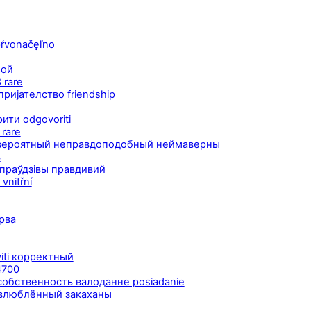
 pŕvonačęľno
пой
 rare
 пријателство friendship
ити odgovoriti
 rare
y невероятный неправдоподобный неймаверны
ь
праўдзівы правдивий
vnitřní
рва
iti корректный
4700
собственность валоданне posiadanie
y влюблённый закаханы