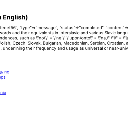
m English)
56", "type"=>"message", "status"=>"completed", "content"=>[{"t
words and their equivalents in Interslavic and various Slavic la
dences, such as \"not\" = \"ne,\" \"upon/onto\" = \"na,\" \"I\" = \"j
, Polish, Czech, Slovak, Bulgarian, Macedonian, Serbian, Croatia
s, underlining their frequency and usage as universal or near-unive
дь по
врз
nie