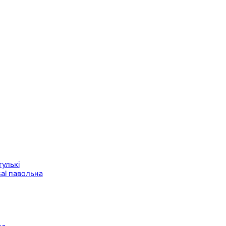
тулькі
al павольна