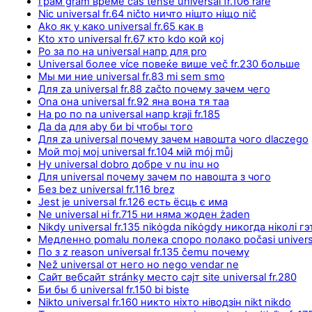
Грам gram време čas tense universal fr.106 rare
Nic universal fr.64 ničto ничто нішто ніщо nič
Ako як у како universal fr.65 как в
Kto хто universal fr.67 кто kdo кой кој
Po за по на universal напр для pro
Universal более více повеќе више več fr.230 больше
Мы ми ние universal fr.83 mi sem smo
Для za universal fr.88 začto почему зачем чего
Ona она universal fr.92 яна вона тя таа
На po по na universal напр kraji fr.185
Да da для aby би bi чтобы того
Для za universal почему зачем навошта чого dlaczego
Мой moj мој universal fr.104 мій mój můj
Ну universal dobro добре v nu inu но
Для universal почему зачем по навошта з чого
Без bez universal fr.116 brez
Jest je universal fr.126 есть ёсць є има
Ne universal ні fr.715 ни няма жоден żaden
Nikdy universal fr.135 nikȯgda nikȯgdy никогда ніколі гэ
Медленно pomalu полека споро полако počasi univers
По з z reason universal fr.135 čemu почему
Než universal от него но nego vendar ne
Сайт вебсайт stránky место сајт site universal fr.280
Би бы б universal fr.150 bi biste
Nikto universal fr.160 никто ніхто ніводзін nikt nikdo