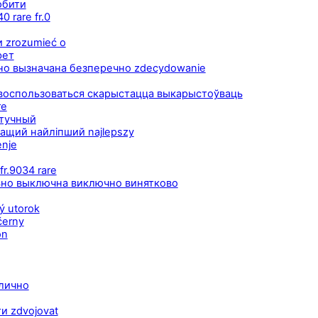
добити
 rare fr.0
и zrozumieć o
рет
но вызначана безперечно zdecydowanie
ь воспользоваться скарыстацца выкарыстоўваць
re
 тучный
ащий найліпший najlepszy
enje
r.9034 rare
тельно выключна виключно винятково
ý utorok
černy
on
блично
ти zdvojovat