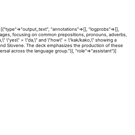
ype"=>"output_text", "annotations"=>[], "logprobs"=>[],
nguages, focusing on common prepositions, pronouns, adverbs,
a,\" \"yes\" = \"da,\" and \"how\" = \"kak/kako,\" showing a
n, and Slovene. The deck emphasizes the production of these
rsal across the language group."}], "role"=>"assistant"}]