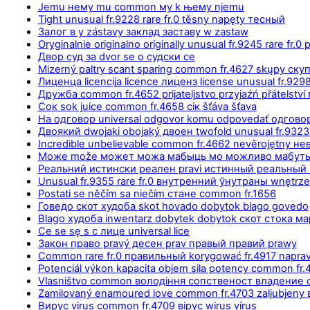
Jemu нему mu common му k њему njemu
Tight unusual fr.9228 rare fr.0 těsny napęty тесный
Залог в у zástavy заклад заставу w zastaw
Oryginalnie originalno originally unusual fr.9245 rare fr.0
Двор суд за dvor se o судски се
Mizerný paltry scant sparing common fr.4627 skųpy ску
Лиценца licencija licence лиценз license unusual fr.9298
Дружба common fr.4652 prijateljstvo przyjaźń přátelství
Сок sok juice common fr.4658 сік šťáva šťava
На одговор universal odgovor komu odpovedať одговор
Двоякий dwojaki obojaký двоен twofold unusual fr.9323
Incredible unbelievable common fr.4662 nevěrojętn
Може može может можа мабыць мо можливо мабут
Реальний истински реален pravi истинный реальный 
Unusual fr.9355 rare fr.0 внутренний ўнутраны wnętrze 
Postati se něčím sa niečím стане common fr.1656
Говедо скот худоба skot hovado dobytok blago govedo
Blago худоба inwentarz dobytek dobytok скот стока ма
Се se sę s с лице universal lice
Закон право pravý десен prav правый правий prawy
Common rare fr.0 правильный korygować fr.4917 naprav
Potenciál výkon kapacita objem sila potency common fr.
Vlasništvo common володіння сопственост владение 
Zamilovaný enamoured love common fr.4703 zaljubjen
Вирус virus common fr.4709 вірус wirus vírus