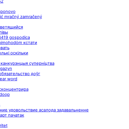
52
 ponovo
nić mračný zamračený
 светящийся
лівы
4419 gospodica
 mimohodȯm кстати
овать
лькі оскільки
о канкурэнцыя суперніцтва
agazyn
 обязательство доўг
ear word
 сконцентрира
udoop
в
ие удовольствие асалода задавальненне
арт пачатак
itet