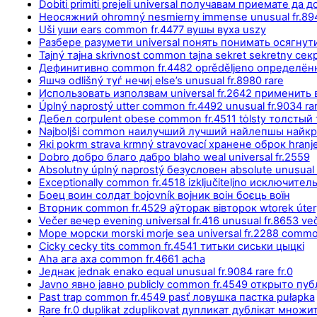
Dobiti primiti prejeli universal получавам приемате да 
Неосяжний ohromný nesmierny immense unusual fr.8940
Uši уши ears common fr.4477 вушы вуха uszy
Разбере разумети universal понять понимать осягнут
Tajný тајна skrivnost common tajna sekret sekretny сек
Дефинитивно common fr.4482 oprěděljeno определён
Яшчэ odlišný туѓ нечиј else’s unusual fr.8980 rare
Использовать използвам universal fr.2642 применит
Úplný naprostý utter common fr.4492 unusual fr.9034 ra
Дебел corpulent obese common fr.4511 tȯlsty толстый
Najboljši common наилучший лучший найлепшы найкр
Які pokrm strava krmný stravovací хранене оброк hranj
Dobro добро благо дабро blaho weal universal fr.2559
Absolutny úplný naprostý безусловен absolute unusual f
Exceptionally common fr.4518 izključiteljno исключи
Боец воин солдат bojovník војник воін боєць воїн
Вторник common fr.4529 аўторак вівторок wtorek úter
Večer вечер evening universal fr.416 unusual fr.8653 ve
Море морски morski morje sea universal fr.2288 comm
Cicky cecky tits common fr.4541 титьки сиськи цыцкі
Aha ага аха common fr.4661 acha
Једнак jednak enako equal unusual fr.9084 rare fr.0
Javno явно јавно publicly common fr.4549 открыто пу
Past trap common fr.4549 pasť ловушка пастка pułapka
Rare fr.0 duplikat zduplikovat дупликат дублікат множи