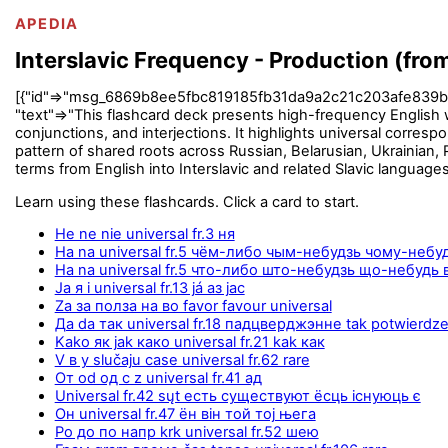
APEDIA
Interslavic Frequency - Production (fro
[{"id"=>"msg_6869b8ee5fbc819185fb31da9a2c21c203afe839bfeeef
"text"=>"This flashcard deck presents high-frequency English 
conjunctions, and interjections. It highlights universal correspon
pattern of shared roots across Russian, Belarusian, Ukrainian
terms from English into Interslavic and related Slavic language
Learn using these flashcards. Click a card to start.
Не ne nie universal fr.3 ня
На na universal fr.5 чём-либо чым-небудзь чому-небу
На na universal fr.5 что-либо што-небудзь що-небудь 
Ja я i universal fr.13 já аз јас
Za за полза на во favor favour universal
Да da так universal fr.18 падцверджэнне tak potwierdze
Kako як jak како universal fr.21 kak как
V в у slučaju case universal fr.62 rare
От od од с z universal fr.41 ад
Universal fr.42 sųt есть существуют ёсць існуюць є
Он universal fr.47 ён він той тој њега
Po до по напр krk universal fr.52 шею