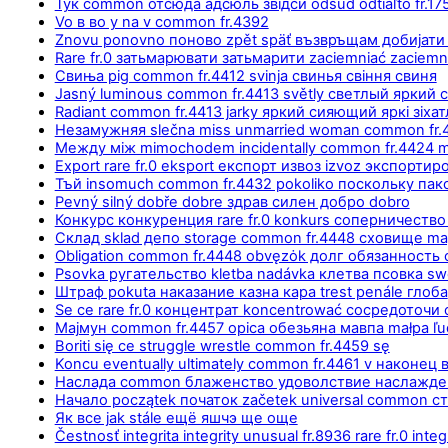
Тук common отсюда адсюль звідси odsud odtiaľto fr.17
Vo в во у na v common fr.4392
Znovu ponovno поново zpět späť възвръщам добијати
Rare fr.0 затьмарювати затьмарити zaciemniać zaciem
Свиња pig common fr.4412 svinja свинья свіння свиня
Jasný luminous common fr.4413 světly светлый яркий
Radiant common fr.4413 jarky яркий сияющий яркі зіхат
Незамужняя slečna miss unmarried woman common fr.
Между між mimochodem incidentally common fr.4424
Export rare fr.0 eksport експорт извоз izvoz экспортир
Тъй insomuch common fr.4432 pokoliko поскольку пако
Pevný silný dobře dobre здрав силен добро dobro
Конкурс конкуренция rare fr.0 konkurs соперничеств
Склад sklad депо storage common fr.4448 сховище m
Obligation common fr.4448 obvęzȯk долг обязанность
Psovka ругательство kletba nadávka клетва псовка sw
Штраф pokuta наказание казна кара trest penále глоба
Se се rare fr.0 концентрат koncentrować сосредоточи
Мајмун common fr.4457 opica обезьяна мавпа małpa ľ
Boriti się се struggle wrestle common fr.4459 sę
Koncu eventually ultimately common fr.4461 v наконец 
Наслада common блаженство удоволствие наслажден
Начало początek початок začetek universal common ст
Як все jak stále ещё яшчэ ще още
Čestnosť integrita integrity unusual fr.8936 rare fr.0 integr