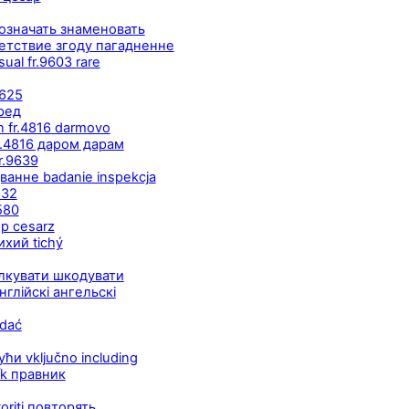
бозначать знаменовать
етствие згоду пагадненне
ual fr.9603 rare
9625
ред
 fr.4816 darmovo
r.4816 даром дарам
fr.9639
ванне badanie inspekcja
832
580
р cesarz
хий tichý
алкувати шкодувати
нглійскі ангельскі
adać
и vključno including
ík правник
oriti повторять