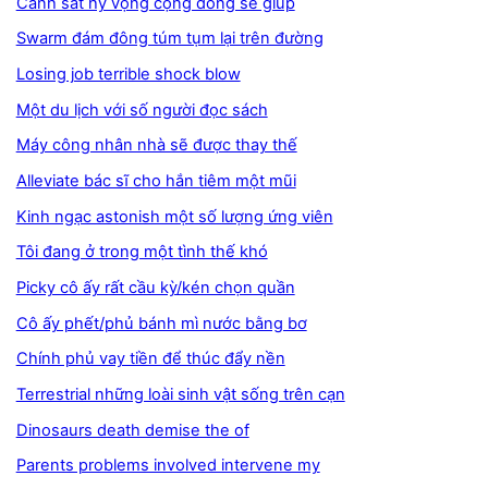
Cảnh sát hy vọng cộng đồng sẽ giúp
Swarm đám đông túm tụm lại trên đường
Losing job terrible shock blow
Một du lịch với số người đọc sách
Máy công nhân nhà sẽ được thay thế
Alleviate bác sĩ cho hắn tiêm một mũi
Kinh ngạc astonish một số lượng ứng viên
Tôi đang ở trong một tình thế khó
Picky cô ấy rất cầu kỳ/kén chọn quần
Cô ấy phết/phủ bánh mì nước bằng bơ
Chính phủ vay tiền để thúc đẩy nền
Terrestrial những loài sinh vật sống trên cạn
Dinosaurs death demise the of
Parents problems involved intervene my