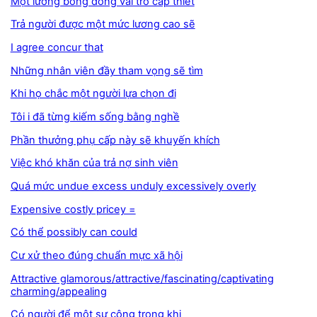
Một lương bổng đóng vai trò cấp thiết
Trả người được một mức lương cao sẽ
I agree concur that
Những nhân viên đầy tham vọng sẽ tìm
Khi họ chắc một người lựa chọn đi
Tôi i đã từng kiếm sống bằng nghề
Phần thưởng phụ cấp này sẽ khuyến khích
Việc khó khăn của trả nợ sinh viên
Quá mức undue excess unduly excessively overly
Expensive costly pricey =
Có thể possibly can could
Cư xử theo đúng chuẩn mực xã hội
Attractive glamorous/attractive/fascinating/captivating
charming/appealing
Có người để một sự công trong khi