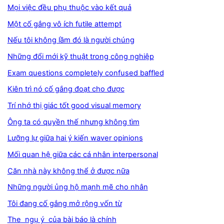
Mọi việc đều phụ thuộc vào kết quả
Một cố gắng vô ích futile attempt
Nếu tôi không lầm đó là người chúng
Những đổi mới kỹ thuật trong công nghiệp
Exam questions completely confused baffled
Kiên trì nó cố gắng đoạt cho được
Trí nhớ thị giác tốt good visual memory
Ông ta có quyền thế nhưng không tìm
Lưỡng lự giữa hai ý kiến waver opinions
Mối quan hệ giữa các cá nhân interpersonal
Căn nhà này không thể ở được nữa
Những người ủng hộ mạnh mẽ cho nhân
Tôi đang cố gắng mở rộng vốn từ
The ngụ ý của bài báo là chính