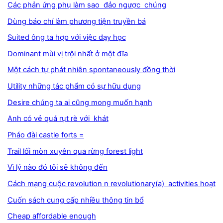
Các phản ứng phụ làm sao đảo ngược chúng
Dùng báo chí làm phương tiện truyền bá
Suited ông ta hợp với việc dạy học
Dominant mùi vị trội nhất ở một đĩa
Một cách tự phát nhiên spontaneously đồng thời
Utility những tác phẩm có sự hữu dụng
Desire chúng ta ai cũng mong muốn hạnh
Anh có vẻ quá rụt rè với khát
Pháo đài castle forts =
Trail lối mòn xuyên qua rừng forest light
Vì lý nào đó tôi sẽ không đến
Cách mạng cuộc revolution n revolutionary(a) activities hoạt
Cuốn sách cung cấp nhiều thông tin bổ
Cheap affordable enough