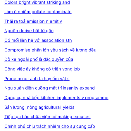
Colors bright vibrant striking and
Làm ô nhiễm pollute contaminate
Thải ra toả emission n emit v
Nguồn derive bắt từ gốc
Có mối liên hệ với association sth
Compromise phần lớn yêu sách về lương đều
Đỗ xe ngoài phố là đặc quyền của
Công việc ấy không có triển vọng job
Prone minor anh ta hay ốm vặt s
Ngu xuẩn điên cuồng mất trí insanity expand
Dụng cụ nhà bếp kitchen implements v programme
Sản lượng nông agricultural yields
Tiếp tục bào chữa viện cớ making excuses
Chính phủ chịu trách nhiệm cho sự cung cấp