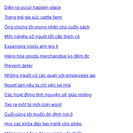
Diễn ra occur happen place
Trang trại gia súc cattle farm
Ông chúng tôi mong nhận cho cuốn sách
Một nghiệp số người tốt cấp thích có
Expensive costs arm leg it
Hàng hóa goods merchandise ko đếm đc
Prevent deter
Những người có các quan với employees lao
Người làm nếu ta chỉ việc tại nhà
Các hoạt động tình nguyện sẽ giúp những
Tạo ra một từ mới coin word
Cuối cùng tôi muốn ổn định nơi ở
Học các khóa đào tạo nghề cho phép