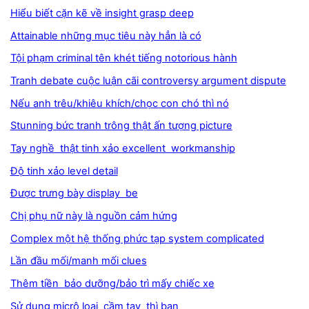
Hiểu biết cặn kẽ về insight grasp deep
Attainable những mục tiêu này hẳn là có
Tội phạm criminal tên khét tiếng notorious hành
Tranh debate cuộc luận cãi controversy argument dispute
Nếu anh trêu/khiêu khích/chọc con chó thì nó
Stunning bức tranh trông thật ấn tượng picture
Tay nghề thật tinh xảo excellent workmanship
Độ tinh xảo level detail
Được trưng bày display be
Chị phụ nữ này là nguồn cảm hứng
Complex một hệ thống phức tạp system complicated
Lần đầu mối/manh mối clues
Thêm tiền bảo dưỡng/bảo trì mấy chiếc xe
Sử dụng micrô loại cầm tay thì bạn