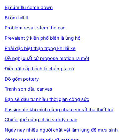
Bị cúm flu come down
Bị ốm fall ill
Problem result stem the can
Prevalent ý kiến phổ biến là ủng hộ
Phải đặc biệt thận trọng khi lái xe
Đề nghị xuất cử propose motion ra một
Điều rất cấp bách là chúng ta có
Đồ gốm pottery
Tranh sơn dầu canvas
Bạn sẽ đầu tư nhiều thời gian công sức
Passionate khi mình cùng nhau em rất tha thiết trở
Chiếc ghế cứng chắc sturdy chair
Ngày nay nhiều người chật vật làm lụng để mưu sinh