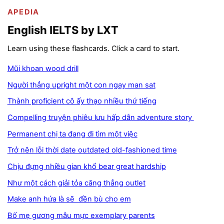
APEDIA
English IELTS by LXT
Learn using these flashcards. Click a card to start.
Mũi khoan wood drill
Người thẳng upright một con ngay man sat
Thành proficient cô ấy thạo nhiều thứ tiếng
Compelling truyện phiêu lưu hấp dẫn adventure story
Permanent chị ta đang đi tìm một việc
Trở nên lỗi thời date outdated old-fashioned time
Chịu đựng nhiều gian khổ bear great hardship
Như một cách giải tỏa căng thẳng outlet
Make anh hứa là sẽ đền bù cho em
Bố mẹ gương mẫu mực exemplary parents