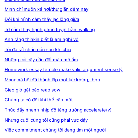
Mình chỉ muốn xả hơi/thư giãn đêm nay
Đôi khi mình cảm thấy lạc lõng giữa
Tớ cảm thấy hạnh phúc tuyệt trần walking
Anh rằng thinkin biết là em nghĩ vô
Tôi đã rất chán nản sau khi chia
Những cái cây cần đất màu mỡ ẩm
Homework essay terrible make valid argument sense lý
Mạng xã hội đã thành lập một lực lượng, hợp
Gieo gió gặt bão reap sow
Chúng ta có đôi khi thể cần một
Thúc đẩy nhanh nhịp độ tăng trưởng accelerate(v)
Nhưng cuối cùng tôi cũng phải vực dậy
Việc commitment chúng tôi đang tìm một người