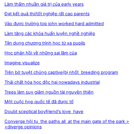
Làm thấm nhuần giá trị của early years
Đạt kết quả thi/tốt nghiệp rất cao parents
Vào được trường top john worked hard admitted
Làm tăng các khóa huấn luyện nghề nghiệp
Tận dụng chương trình học từ xa pupils
Học phản hồi về những sai lầm của
Imagine visualize
Trên bờ tuyệt chủng captive(bị nhốt breeding program
Thải chất hóa học độc hại nowadays industrial
Trees làm suy giảm nguồn tài nguyên thiên
Một cuộc họp quốc tế đã được tổ
Doubt sceptical boyfriend's love have
Converge hội tụ the paths all at the main gate of the park >
<diverge opinions