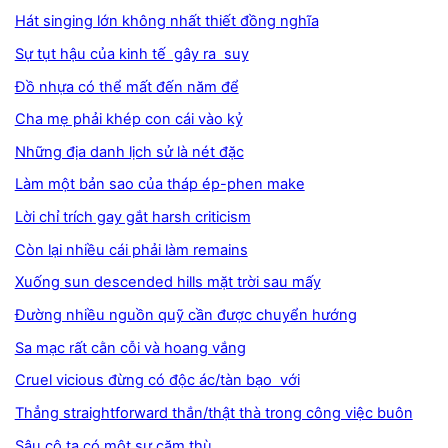
Hát singing lớn không nhất thiết đồng nghĩa
Sự tụt hậu của kinh tế gây ra suy
Đồ nhựa có thể mất đến năm để
Cha mẹ phải khép con cái vào kỷ
Những địa danh lịch sử là nét đặc
Làm một bản sao của tháp ép-phen make
Lời chỉ trích gay gắt harsh criticism
Còn lại nhiều cái phải làm remains
Xuống sun descended hills mặt trời sau mấy
Đường nhiều nguồn quỹ cần được chuyển hướng
Sa mạc rất cằn cỗi và hoang vắng
Cruel vicious đừng có độc ác/tàn bạo với
Thẳng straightforward thắn/thật thà trong công việc buôn
Sâu cô ta có một sự căm thù