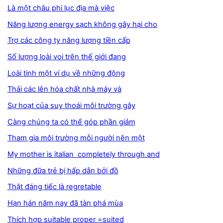
Là một châu phi lục địa mà việc
Năng lượng energy sạch không gây hại cho
Trợ các công ty năng lượng tiền cấp
Số lượng loài voi trên thế giới đang
Loài tinh một ví dụ về những động
Thải các lên hóa chất nhà máy và
Sự hoạt của suy thoái môi trường gây
Càng chúng ta có thể góp phần giảm
Tham gia môi trường mỗi người nên một
My mother is italian completely through and
Những đữa trẻ bị hấp dẫn bởi đồ
Thật đáng tiếc là regretable
Hạn hán năm nay đã tàn phá mùa
Thích hợp suitable proper =suited