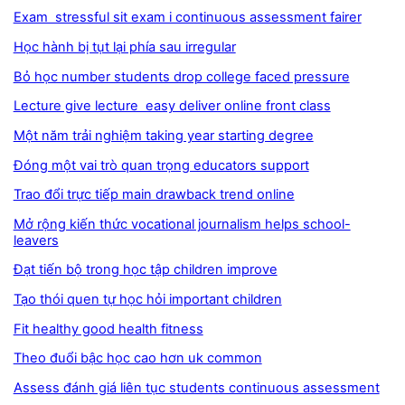
Exam stressful sit exam i continuous assessment fairer
Học hành bị tụt lại phía sau irregular
Bỏ học number students drop college faced pressure
Lecture give lecture easy deliver online front class
Một năm trải nghiệm taking year starting degree
Đóng một vai trò quan trọng educators support
Trao đổi trực tiếp main drawback trend online
Mở rộng kiến thức vocational journalism helps school-
leavers
Đạt tiến bộ trong học tập children improve
Tạo thói quen tự học hỏi important children
Fit healthy good health fitness
Theo đuổi bậc học cao hơn uk common
Assess đánh giá liên tục students continuous assessment