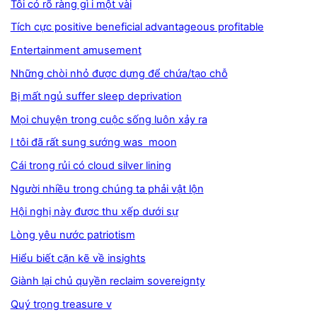
Tôi có rõ ràng gì i một vài
Tích cực positive beneficial advantageous profitable
Entertainment amusement
Những chòi nhỏ được dựng để chứa/tạo chỗ
Bị mất ngủ suffer sleep deprivation
Mọi chuyện trong cuộc sống luôn xảy ra
I tôi đã rất sung sướng was moon
Cái trong rủi có cloud silver lining
Người nhiều trong chúng ta phải vật lộn
Hội nghị này được thu xếp dưới sự
Lòng yêu nước patriotism
Hiểu biết cặn kẽ về insights
Giành lại chủ quyền reclaim sovereignty
Quý trọng treasure v