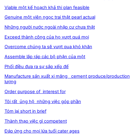
Viable một kế hoạch khả thi plan feasible
Genuine một viên ngọc trai thật pearl actual
Những người nước ngoài nhập cư chưa thật
Exceed thành công của họ vượt quá mọi
Overcome chúng ta sẽ vượt qua khó khăn
Assemble lắp ráp các bộ phận của một
Phối điều đưa ra sự sắp xếp để
Manufacture sản xuất xi măng cement produce/production
lượng
Order purpose of interest for
Tôi rất ủng hộ những việc góp phần
Tóm lại short in brief
Thành thạo việc gì competent
Đáp ứng cho mọi lứa tuổi cater ages