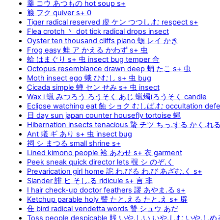
羹 コウ あつもの hot soup s+
箙 フク quiver s+ 0
Tiger radical reserved 虔 ケン つつし.む respect s+
Flea crotch 丶 dot tick radical drops insect
Oyster ten thousand cliffs piano 蛎 レイ かき
Frog easy 蛙 ア かえる かわず s+ 虫
蛤 はまぐり s+ 虫 insect bug temper 合
Octopus resemblance drawn deep 蛸 たこ s+ 虫
Moth insect ego 蛾 ひむし s+ 虫 bug
Cicada simple 蝉 セン せみ s+ 虫 insect
Wax i 蝋 みつろう ろうそく あじ 蝋燭(ろうそく candle
Eclipse watching eat 蝕 ショク むしば.む occultation defe
日 day sun japan counter housefly tortoise 蝿
Hibernation insects tenacious 蟄 チツ ちっ.する かく.れる
Ant 蟻 ギ あり s+ 虫 insect bug
祠 シ まつる small shrine s+
Lined kimono people 袷 あわせ s+ 衣 garment
Peek sneak quick director lets 覗 シ のぞ.く
Prevarication girl home 詑 わ.びる わ.び あざむ.く s+
Slander 誹 ヒ そし.る ridicule s+ 言 非
I hair check-up doctor feathers 謬 あやま.る s+
Ketchup parable holy 譬 たと.える たと.え s+ 辟
隹 bird radical vendetta words 讐 シュウ あだ
Toss people despicable 賎 いや.しい いや.しむ いや.し