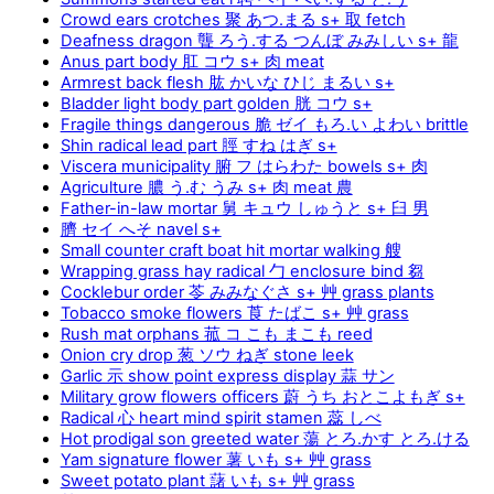
Crowd ears crotches 聚 あつ.まる s+ 取 fetch
Deafness dragon 聾 ろう.する つんぼ みみしい s+ 龍
Anus part body 肛 コウ s+ 肉 meat
Armrest back flesh 肱 かいな ひじ まるい s+
Bladder light body part golden 胱 コウ s+
Fragile things dangerous 脆 ゼイ もろ.い よわい brittle
Shin radical lead part 脛 すね はぎ s+
Viscera municipality 腑 フ はらわた bowels s+ 肉
Agriculture 膿 う.む うみ s+ 肉 meat 農
Father-in-law mortar 舅 キュウ しゅうと s+ 臼 男
臍 セイ へそ navel s+
Small counter craft boat hit mortar walking 艘
Wrapping grass hay radical 勹 enclosure bind 芻
Cocklebur order 苓 みみなぐさ s+ 艸 grass plants
Tobacco smoke flowers 莨 たばこ s+ 艸 grass
Rush mat orphans 菰 コ こも まこも reed
Onion cry drop 葱 ソウ ねぎ stone leek
Garlic 示 show point express display 蒜 サン
Military grow flowers officers 蔚 うち おとこよもぎ s+
Radical 心 heart mind spirit stamen 蕊 しべ
Hot prodigal son greeted water 蕩 とろ.かす とろ.ける
Yam signature flower 薯 いも s+ 艸 grass
Sweet potato plant 藷 いも s+ 艸 grass