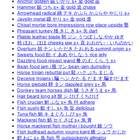
Anchor golden 錨 いかり s+ 金 gold 苗
Hammer 鎚 つち s+ 金 gold 追 chase
Arrowhead radical 鏑 テキ かぶら かぶらや やじり s+
Javelin metal 鑓 やり s+ 金 gold 遣
Chisel mortar bore impressions row place upside 鑿
Pheasant turkey 雉 きじ き s+ 矢 dart
Pliable leather blade 靭 ジン うつぼ しな.やか ゆぎ
頰 ほお、ほほ cheeks jaw s+ 頁 おおがい・いちのかい
Overturn 顛 テン いただき たお.れる summit origin s+
Sweets food 飴 イ あめ やしな.う rice jelly
Dazzling food repast wand 餐 の.む くら.う s+
Bean food jam i 饅 マン bean-jam dumpling
Horse trojan rebuttal put 駁 ハク ぶち まじ.る
Deceive trojans i 騙 ヘン かた.る だま.す 騙す(だます
Horse piebald 騨 タン dappled grey s+ 馬
Donkey team horses dish 驢 うさぎうま s+ 馬
Hair beard long sit 髭 シ ひげ くちひげ
Fish crucian 鮒 ふな s+ 魚 付 adhere
Fish sushi 鮨 すし s+ 魚 旨 delicious
Tuna fish 鮪 キ まぐろ しび s+ 魚
Mackerel fish 鯖 セイ さば s+ 魚 青
Horse mackerel fish mother i bought 鯵 ソウ
Fish bullhead autumn young kanji 鰍 シュウ かじか
鰐 わに s+ 魚 fish 咢 outspokenly alligator