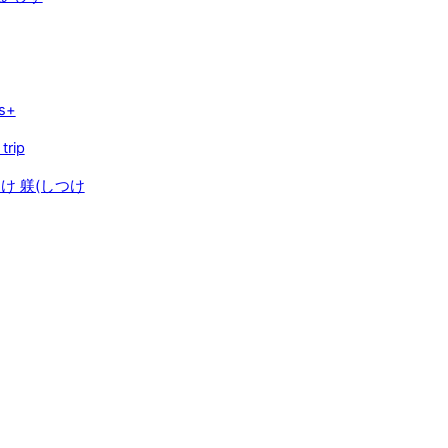
s+
rip
る しつけ 躾(しつけ