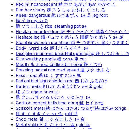
Red 赤 incandescent 赫 カク あかい あか かがや.く
Run hay scurry 趨 スウ しゅ おもむ.く はし.る
Kneel dangerous 跪 ひざまず.く s+ 足 leg foot
痍 イ injury s+ 0
甑 ソウ こしき rice-steaming pot s+
Hesitate counter drop 躇 チョ ためら.う 躊躇う(ためらう 
Hesitate leg 躊 チュウ ためら.う 躊躇う(ためらう s+ 足
Stumble wooden stumbled 躓 チ つまず.く 躓く(つまずく t
Body i ward side 躯 むくろ からだ s+
Discipline manners beautiful upbringing 躾 しつ.け
Rice wealthy people 輻 や s+ 車 car
Mouth 糸 thread bridle's bit horse 轡 くつわ
Pressing radical rice road speed 逼 フク せま.る
Pass i road 邁 ゆ.く すす.む s+ 萬
Radical bird sign chieftain red 酋 おさ ふるざけ
Button metal 釦 ぼたん 釦(ボタン s+ 金 gold
瑙 ノウ agate onyx s+
熏 クン ふす.べる いぶ.る くゆ.らす s+
Carillion correct bells time gong 鉦 セイ かね
Scissors metal 鋏 はさみ はさ.む つるぎ 鋏(はさみ tongs
鋤 す.く すき くわ s+ 金 gold 助
Shop metal 鋪 しく みせ しき s+ 金
Metal soldiers 鋲 びょう s+ 金 gold 兵