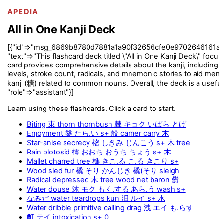
APEDIA
All in One Kanji Deck
[{"id"=>"msg_6869b8780d7881a1a90f32656cfe0e9702646161a7cafb
"text"=>"This flashcard deck titled \"All in One Kanji Deck\" fo
card provides comprehensive details about the kanji, includin
levels, stroke count, radicals, and mnemonic stories to aid m
kanji (糖) related to common nouns. Overall, the deck is a use
"role"=>"assistant"}]
Learn using these flashcards. Click a card to start.
Biting 朿 thorn thornbush 棘 キョク いばら とげ
Enjoyment 槃 たら.い s+ 般 carrier carry 木
Star-anise secrecy 樒 しきみ じんこう s+ 木 tree
Rain plotosid 樗 おおち おうち ちょう s+ 木
Mallet charred tree 樵 きこ.る こ.る きこり s+
Wood sled fur 橇 そり かんじき 橇(そり sleigh
Radical depressed 木 tree wood net baron 欝
Water douse 沐 モク もく.する あら.う wash s+
なみだ water teardrops kun 泪 ルイ s+ 水
Water dribble primitive calling drag 洩 エイ も.らす
酊 テイ intoxication s+ 0