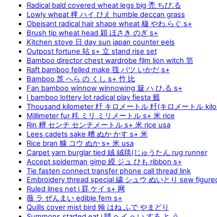
Radical bald covered wheat legs big 禿 ちび.る
Lowly wheat 稗 ハイ ひえ humble deccan grass
Obeisant radical hair shape wheat 穆 やわ.らぐ s+
Brush tip wheat head 穎 ほさき のぎ s+
Kitchen stove 日 day sun japan counter eels
Outpost fortune 站 s+ 立 stand rise set
Bamboo director chest wardrobe film lion witch 笥
Raft bamboo felled make 筏 バツ いかだ s+
Bamboo 箆 へら の くし s+ 竹 比
Fan bamboo winnow winnowing 簸 ハ ひ.る s+
I bamboo lottery lot radical play fiesta 籤
Thousand kilometer 粁 キロメートル 粁(キロメートル kilom
Millimeter fur 粍 ミリ ミリメートル s+ 米 rice
Rin 糎 センチ センチメートル s+ 米 rice usa
Lees cadets sake 糟 ぬか かす s+ 米
Rice bran 糠 コウ ぬか s+ 米 usa
Carpet yarn burglar tied 絨 絨毯(じゅうたん rug runner
Accept spiderman gimp 綬 ジュ ひも ribbon s+
Tie fasten connect transfer phone call thread link
Embroidery thread special 繍 シュウ ぬいとり sew figure
Ruled lines net i 罫 ケイ s+ 网
薇 ラ ぜんまい edible fern s+
Quills cover mist bird 翰 はね ふで やまどり
Summons started eat i 聘 ヘイ へい.する と.う