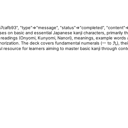
93", "type"=>"message", "status"=>"completed", "content"=>[{"t
cuses on basic and essential Japanese kanji characters, primarily 
g readings (Onyomi, Kunyomi, Nanori), meanings, example words a
emorization. The deck covers fundamental numerals (一 to 九), the
ful resource for learners aiming to master basic kanji through co