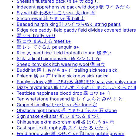
Shellfish flustered pack 狽 s+ 犬 dog 貝
Indecent apprehensive pack wild dogs 猥 ワイ みだ.ら
Sly wild 猾 わるがしこ.い s+ 犬 dog 骨
Silicon jewel 珪 たま s+ 玉 ball 圭
Beaded hairpin king 琲 ハイ つらぬく string pearls
Ridge rice paddy-field paddy field divides covered letters
螢 ケイ firefly s+ 0
逅 コウ まみ.える meet s+
輦 レン てぐるま palanquin s+
Rice 又 hand rice-field footpath found 畷 テツ
Sick radical hair measles i 疹 シン はしか
Sheep itchy sick itch wearing wool 痒 ヨウ
Buddhist 痔 しもがさ s+ 疒 trailing sickness sick
Phlegm 痰 s+ 疒 trailing sickness sick radical
Paralysis lowly 痺 しび.れる 麻痺(まひ paralysis palsy nu
Dizzy mysterious 眩 げん.す くるめ.く まぶ.しい くら.む
Testicles happiness blood drop 睾 コウ s+ 血
Ten whetstone thousand 砺 レイ あらと みが.く と
Grapnel small 碇 いかり s+ 石 stone 定
Obstacle night break 碍 さまた.げる s+ 石 stone
Sign snake evil altar 祀 シ まつ.る まつり
Chihuahua extra exorcism evil 祓 はら.う s+ 示
Cast spell exit trophy 祟 スイ たた.る たた.り
Fend honorable 禦 ふせ.ぐ s+ 御 manipulate govern