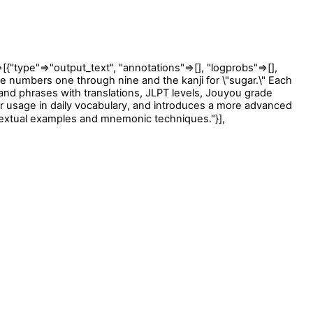
ype"=>"output_text", "annotations"=>[], "logprobs"=>[],
the numbers one through nine and the kanji for \"sugar.\" Each
nd phrases with translations, JLPT levels, Jouyou grade
ir usage in daily vocabulary, and introduces a more advanced
ntextual examples and mnemonic techniques."}],