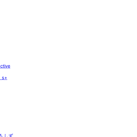
ctive
 s+
める しず