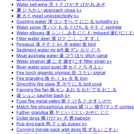
Water sell wine 涜 トク けが.す けが.れ みぞ
邇 ジ ちか.い approach close s+
邂 カイ meet unexpectedly s+
Gushing water 渾 コン すべ.て にご.る turbidity s+
Water spray 溌 ハツ も.る とびち.る そそ.ぐ sprinkle
Water elbows 滲 シン し.みる にじ.む imbued 滲む(にじむ
Filter water deer 漉 ロク こ.し こ.す す.く
Pegasus 潅 そそ.ぐ s+ 水 water 隹 bird
Sediment water mr left 澱 デン おり ど.ろ
Moat australia water 濠 ゴウ ほり ditch canal
Water strainer 濾 こ.す 濾す(こす filter strain s+
River water pool quiet 瀞 セイ とろ きよ.い
Fire torch gigantic olympic 炬 コ たい signal
Fire branding 烙 や.く s+ 火 各 iron
Smoothly fire stew 烹 ホウ に.る boil cook
Fanning fire fan 煽 セン あお.る おだ.てる おこ.る
逡 シュン saunter back s+
Fuse fire metal valley 熔 と.ける と.かす いがた
Match fire phosphorus shoes 燐 リン 燐寸(マッチ contes
Father grandpa 爺 ヤ じい じじい おやじ じじ
Dollar dogs 狒 ひひ s+ 犬 弗 baboon
Pup dog pack 狗 ク いぬ puppy s+
Cunning mingle pack wild dogs 狡 ずる.い こす.い