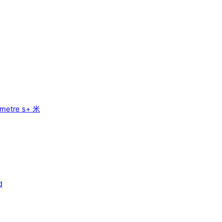
etre s+ 米
d