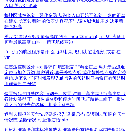
两块白色的矩形宽带组成,分布在跑道中 心线两边,大约位于跑道
入口 英尺处 形态
接地区域在跑道上延伸多远 从跑道入口开始至跑道上 米的距离
在建立 长五边着陆 的仪表进近程序时,该区域也被用以 决定着
陆区标高
英尺 如果没有标明最低高度 没有 mea 或 moca),ifr 飞行应使用
何种最低高度 山区---所飞航线两边
Ifr 飞行的航线程序是什 么 除非机动飞行以 避让他机 或者 在
vfr
在雷达控制区外 atc 要求作哪些报告 非精密进近,离开最后进近
定位点加入五边 精密进近,离开外指点标 或代替外指点标的定位
点)加入五边 任何时候发现先前报告的预达时间与修正的预达时
间误差超过 分钟
位置报包含哪些内容 识别号、位置 时间、高度或飞行高度层 飞
行计划类型 下一报告点名称和预达时间 飞行航路上继下一报告
点之后的报告点名称、相关注意事项
遇到未预报的天气情况要求报告吗 是,飞行员遇到未预报 的天气
情况或 危险情况 时,应报告给 atc
对比标准等待和非标准等待 标准等待所有转弯均为右转弯 非标