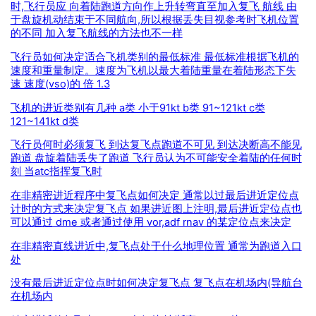
时,飞行员应 向着陆跑道方向作上升转弯直至加入复飞 航线 由
于盘旋机动结束于不同航向,所以根据丢失目视参考时飞机位置
的不同 加入复飞航线的方法也不一样
飞行员如何决定适合飞机类别的最低标准 最低标准根据飞机的
速度和重量制定。速度为飞机以最大着陆重量在着陆形态下失
速 速度(vso)的 倍 1.3
飞机的进近类别有几种 a类 小于91kt b类 91~121kt c类
121~141kt d类
飞行员何时必须复飞 到达复飞点跑道不可见 到达决断高不能见
跑道 盘旋着陆丢失了跑道 飞行员认为不可能安全着陆的任何时
刻 当atc指挥复飞时
在非精密进近程序中复飞点如何决定 通常以过最后进近定位点
计时的方式来决定复飞点 如果进近图上注明,最后进近定位点也
可以通过 dme 或者通过使用 vor,adf rnav 的某定位点来决定
在非精密直线进近中,复飞点处于什么地理位置 通常为跑道入口
处
没有最后进近定位点时如何决定复飞点 复飞点在机场内(导航台
在机场内