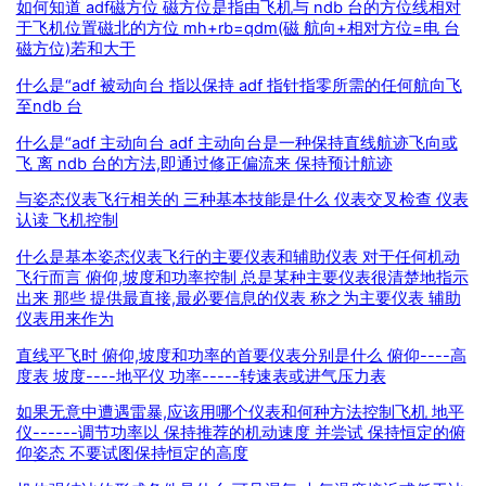
如何知道 adf磁方位 磁方位是指由飞机与 ndb 台的方位线相对
于飞机位置磁北的方位 mh+rb=qdm(磁 航向+相对方位=电 台
磁方位)若和大于
什么是“adf 被动向台 指以保持 adf 指针指零所需的任何航向飞
至ndb 台
什么是“adf 主动向台 adf 主动向台是一种保持直线航迹飞向或
飞 离 ndb 台的方法,即通过修正偏流来 保持预计航迹
与姿态仪表飞行相关的 三种基本技能是什么 仪表交叉检查 仪表
认读 飞机控制
什么是基本姿态仪表飞行的主要仪表和辅助仪表 对于任何机动
飞行而言 俯仰,坡度和功率控制 总是某种主要仪表很清楚地指示
出来 那些 提供最直接,最必要信息的仪表 称之为主要仪表 辅助
仪表用来作为
直线平飞时 俯仰,坡度和功率的首要仪表分别是什么 俯仰----高
度表 坡度----地平仪 功率-----转速表或进气压力表
如果无意中遭遇雷暴,应该用哪个仪表和何种方法控制飞机 地平
仪------调节功率以 保持推荐的机动速度 并尝试 保持恒定的俯
仰姿态 不要试图保持恒定的高度