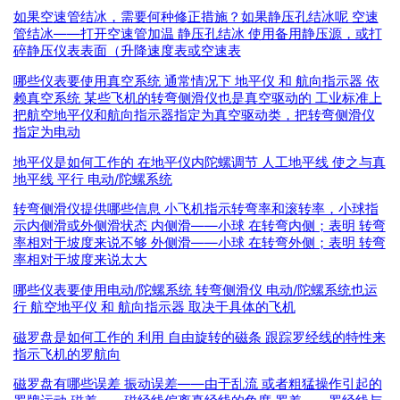
如果空速管结冰，需要何种修正措施？如果静压孔结冰呢 空速
管结冰——打开空速管加温 静压孔结冰 使用备用静压源，或打
碎静压仪表表面（升降速度表或空速表
哪些仪表要使用真空系统 通常情况下 地平仪 和 航向指示器 依
赖真空系统 某些飞机的转弯侧滑仪也是真空驱动的 工业标准上
把航空地平仪和航向指示器指定为真空驱动类，把转弯侧滑仪
指定为电动
地平仪是如何工作的 在地平仪内陀螺调节 人工地平线 使之与真
地平线 平行 电动/陀螺系统
转弯侧滑仪提供哪些信息 小飞机指示转弯率和滚转率，小球指
示内侧滑或外侧滑状态 内侧滑——小球 在转弯内侧；表明 转弯
率相对于坡度来说不够 外侧滑——小球 在转弯外侧；表明 转弯
率相对于坡度来说太大
哪些仪表要使用电动/陀螺系统 转弯侧滑仪 电动/陀螺系统也运
行 航空地平仪 和 航向指示器 取决于具体的飞机
磁罗盘是如何工作的 利用 自由旋转的磁条 跟踪罗经线的特性来
指示飞机的罗航向
磁罗盘有哪些误差 振动误差——由于乱流 或者粗猛操作引起的