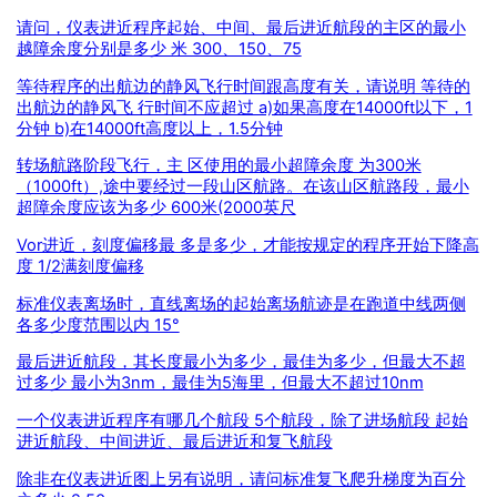
请问，仪表进近程序起始、中间、最后进近航段的主区的最小
越障余度分别是多少 米 300、150、75
等待程序的出航边的静风飞行时间跟高度有关，请说明 等待的
出航边的静风飞 行时间不应超过 a)如果高度在14000ft以下，1
分钟 b)在14000ft高度以上，1.5分钟
转场航路阶段飞行，主 区使用的最小超障余度 为300米
（1000ft）,途中要经过一段山区航路。在该山区航路段，最小
超障余度应该为多少 600米(2000英尺
Vor进近，刻度偏移最 多是多少，才能按规定的程序开始下降高
度 1/2满刻度偏移
标准仪表离场时，直线离场的起始离场航迹是在跑道中线两侧
各多少度范围以内 15°
最后进近航段，其长度最小为多少，最佳为多少，但最大不超
过多少 最小为3nm，最佳为5海里，但最大不超过10nm
一个仪表进近程序有哪几个航段 5个航段，除了进场航段 起始
进近航段、中间进近、最后进近和复飞航段
除非在仪表进近图上另有说明，请问标准复飞爬升梯度为百分