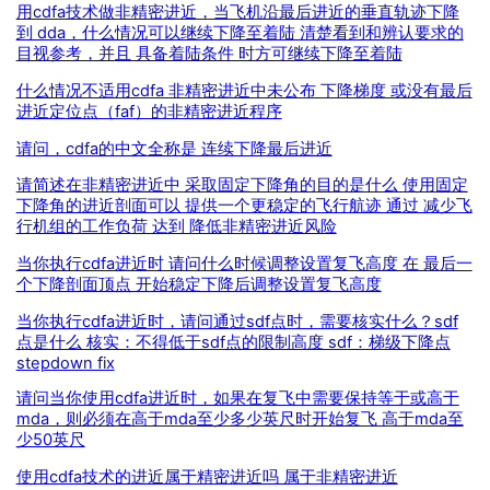
用cdfa技术做非精密进近，当飞机沿最后进近的垂直轨迹下降
到 dda，什么情况可以继续下降至着陆 清楚看到和辨认要求的
目视参考，并且 具备着陆条件 时方可继续下降至着陆
什么情况不适用cdfa 非精密进近中未公布 下降梯度 或没有最后
进近定位点（faf）的非精密进近程序
请问，cdfa的中文全称是 连续下降最后进近
请简述在非精密进近中 采取固定下降角的目的是什么 使用固定
下降角的进近剖面可以 提供一个更稳定的飞行航迹 通过 减少飞
行机组的工作负荷 达到 降低非精密进近风险
当你执行cdfa进近时 请问什么时候调整设置复飞高度 在 最后一
个下降剖面顶点 开始稳定下降后调整设置复飞高度
当你执行cdfa进近时，请问通过sdf点时，需要核实什么？sdf
点是什么 核实：不得低于sdf点的限制高度 sdf：梯级下降点
stepdown fix
请问当你使用cdfa进近时，如果在复飞中需要保持等于或高于
mda，则必须在高于mda至少多少英尺时开始复飞 高于mda至
少50英尺
使用cdfa技术的进近属于精密进近吗 属于非精密进近