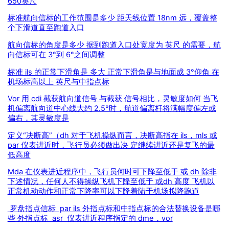
650英尺
标准航向信标的工作范围是多少 距天线位置 18nm 远，覆盖整
个下滑道直至跑道入口
航向信标的角度是多少 据到跑道入口处宽度为 英尺 的需要，航
向信标可在 3°到 6°之间调整
标准 ils 的正常下滑角是 多大 正常下滑角是与地面成 3°仰角 在
机场标高以上 英尺与中指点标
Vor 用 cdi 截获航向道信号 与截获 信号相比，灵敏度如何 当飞
机偏离航向道中心线大约 2.5°时，航道偏离杆将满幅度偏左或
偏右，其灵敏度是
定义“决断高”（dh 对于飞机操纵而言，决断高指在 ils，mls 或
par 仪表进近时，飞行员必须做出决 定继续进近还是复飞的最
低高度
Mda 在仪表进近程序中，飞行员何时可下降至低于 或 dh 除非
下述情况，任何人不得操纵飞机下降至低于 或dh 高度 飞机以
正常机动动作和正常下降率可以下降着陆于机场拟降跑道
罗盘指点信标 par ils 外指点标和中指点标的合法替换设备是哪
些 外指点标 asr 仪表进近程序指定的 dme，vor