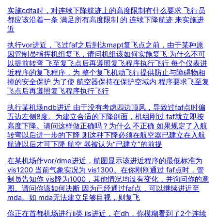
实施cdfa时，对连续下降航迹上的高度限制有什么要求 飞行员
都应该沿着一条 满足所有高度限制 的 连续下降航迹 来实施进
近
执行vor进近，飞过faf之后到达mapt复飞点之前，由于某种原
因管制员指挥机组复飞，请问机组该如何实施复飞 为什么不可
以提前转弯 飞至复飞点后再遵照复飞程序执行飞行 每个仪表进
近程序的复飞程序，为 整个复飞机动飞行提供防止与障碍物相
撞的安全保护 为了使 航空器保持在保护空域内 程序要求飞至复
飞点后再遵照复飞程序执行飞行
执行某机场ndb进近 由于没有考虑四边顶风，导致过faf点时偏
五边左侧8度。为建立合适的下降剖面，机组刚过 faf就立即按
高度下降。请问这样做正确吗？为什么 不正确 如果规定了入航
转弯以后进一步的下降 则这种下降必须在航空器已建立在入航
航迹以后才可下降 航空 器被认为“已建立”的前提
在某机场作vor/dme进近，航图显示该进近程序的最低标准为
vis1200 当前气象实况为 vis1300。在你刚刚通过 faf点时，管
制员告知你 vis降为1000，其他情况均没有变化，并询问你的意
图。请问你该如何决断 因为已经通过faf点，可以继续进近至
mda。如 mda无法建立足够目视，则复飞
你正在首都机场进行ii类 ils进近，在dh，你模糊看到了2个连续