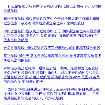
Ifr 什么是标准进场程序 star 指为 到场飞机设定的有 atc 代码的
进场航段
起始进近航段 指仪表进近程序中介于起始进近定位点和中间进
近定位点（或者有时为最后进近定位点）之间的航段
中间进近航段 指仪表进近程序中 介于中间进近定位点与最后进
近定位点之间 或者介于 反航道进近 直角航线末 与最后进近定
位点之间的航段
最后进近航段 指仪表进近程序完成着陆位置对正和下降的航段
复飞航段 指介于 复飞点或决断高所在点与 按预定高度实施复飞
所在点之间的航段
对标准仪表进近程序，通常在起始、中间、最后和复飞各航段
应保证何种超障余度 超障区域的大小取决于进近的种类和最后
进近航线的长度 起始进近航段 提供航迹每侧 4nm 范围内 英尺
的超障余度 中间进近航段
Ifr 当得到“可以目视进近”许可后，应运用何种程序 目视进近在
飞行计划中实施时，飞行员 可以目视飞向机场 但必须 1、目视
能见着陆机场或者前机 2、拟降机场的