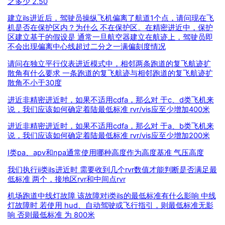
之多少 2.50
建立ils进近后，驾驶员操纵飞机偏离了航道1个点，请问现在飞
机是否在保护区内？为什么 不在保护区。在精密进近中，保护
区建立基于的假设是 通常一旦航空器建立在航迹上，驾驶员即
不会出现偏离中心线超过二分之一满偏刻度情况
请问在独立平行仪表进近模式中，相邻两条跑道的复飞航迹扩
散角有什么要求 一条跑道的复飞航迹与相邻跑道的复飞航迹扩
散角不小于30度
进近非精密进近时，如果不适用cdfa，那么对 于c、d类飞机来
说，我们应该如何确定着陆最低标准 rvr/vis应至少增加400米
进近非精密进近时，如果不适用cdfa，那么对 于a、b类飞机来
说，我们应该如何确定着陆最低标准 rvr/vis应至少增加200米
I类pa、apv和npa通常使用哪种高度作为高度基准 气压高度
我们执行ii类ils进近时 需要收到几个rvr数值才能判断是否满足最
低标准 两个，接地区rvr和中间点rvr
机场跑道中线灯故障 该故障对i类ils的最低标准有什么影响 中线
灯故障时 若使用 hud、自动驾驶或飞行指引，则最低标准无影
响 否则最低标准 为 800米