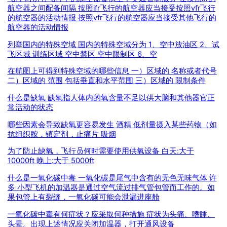
航空器之间配备间隔 按照ifr飞行的航空器应当接受按照vfr飞行
的航空器的活动情报 按照vfr飞行的航空器应当接受其他飞行的
航空器的活动情报
列举国内的特殊空域 国内的特殊空域分为 1、空中放油区 2、试
飞区域 训练区域 空中禁区 空中限制区 6、空
在航图上可得到特殊空域的哪些信息 一）区域的 名称或者代号
二）区域的 范围 包括垂直和水平范围 三）区域的 限制条件
什么是缺氧 缺氧指人体内的氧含量不足以供大脑和其他器官正
常活动的状态
哪些因素会导致缺氧更容易发生 酒精 低剂量摄入某些药物（如
抗组织胺，镇定剂，止痛片 吸烟
为了防止缺氧，飞行员何时需要使用供氧设备 白天:大于
10000ft 晚上:大于 5000ft
什么是一氧化碳中毒 一氧化碳是尾气中含有的无色无味气体 许
多 小型飞机的加温器是通过空气流过排气管包管而工作的。如
果包管上有裂缝，一氧化碳可能会泄漏进座舱
一氧化碳中毒有何症状？应采取何种措施 症状为头痛、嗜睡、
头晕。出现上述情况应关闭加温器，打开通风设备