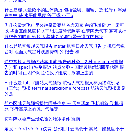
广、厚度大
什么是霾 大量微小的固体杂质 包括尘埃、烟粒、盐 粒等）浮游
在空中 使 水平能见度 等于或 小于5
为什么雾对飞行员来说是重要的考虑因素 在起飞着陆时，雾可
以 将垂直能见度和水平能见度降低到零 在晴朗天气下 雾可以持
续很长的时间 给起飞 着陆甚至滑行带来潜在的危险
什么是航空常规天气报告 metar 航空日常天气报告 是机场气象
台对 地面天气定时观测资料 的 报告 和
航空常规天气报的基本组成 报告的种类－2 种 metar（日常报
告）和 speci（特别报道 站点名称－国际民航组织四字代码 报
告的时间 由四个阿拉伯数字组成，添加上去的
H 什么是 tafs（航站天气预报 航站天气预报又称为终点机场
（天气）预报 terminal aerodrome forecast 航站天气预报常见
的是
航空区域天气预报提拱哪些信息 云 天气现象 飞机颠簸 飞机积
冰 飞行高度上的风、气温等
何种降水会产生最危险的结冰条件 冻雨
定义：ifr 和 vfr ifr（仪表飞行规则 云高低于 英尺，能见度小于