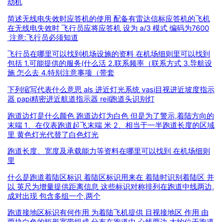
劫机
简述无线电失效时应答机的使用 配备有雷达信标应答机的飞机
在无线电失效时 飞行员应将应答机 设为 a/3 模式 编码为7600
注意:飞行员必须知道
飞行员在哪里可以找到机场设施的资料 在机场细则里可以找到
包括 1.可能提供的服务(什么活 2.联系频率（联系方式 3.导航设
施 怎么去 4.特别注意事项（带套
下列缩写代表什么意思 als 进近灯光系统 vasi目视进近坡度指示
器 papi精密进近航道指示器 reil跑道头识别灯
跑道边灯是什么颜色 跑道边灯为白色 但是为了警示,着陆方向的
末端 1、在仪表跑道起飞末端 米 2、相当于一半跑道长度的区域
里 黄色灯光代替了白色灯光
跑道长度、宽度及承载能力等资料在哪里可以找到 在机场细则
里
什么是跑道着陆区标识 着陆区标识用来在 着陆时识别着陆区 并
以 英尺为增量提供距离信息 这些标识对称排列在跑道中线两边,
成对出现 包含多组一个,两个
跑道接地区标识有何作用 为着陆飞机提供 目视接地区 作用 由