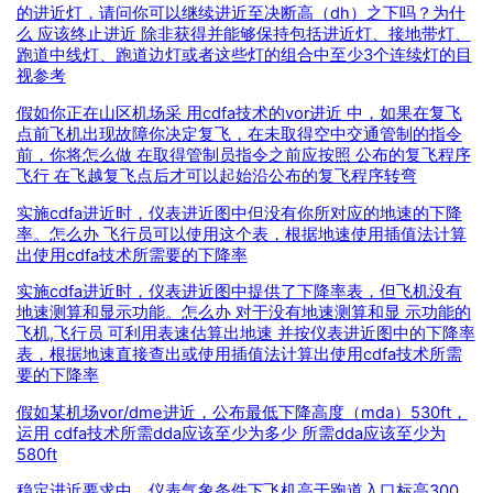
的进近灯，请问你可以继续进近至决断高（dh）之下吗？为什
么 应该终止进近 除非获得并能够保持包括进近灯、接地带灯、
跑道中线灯、跑道边灯或者这些灯的组合中至少3个连续灯的目
视参考
假如你正在山区机场采 用cdfa技术的vor进近 中，如果在复飞
点前飞机出现故障你决定复飞，在未取得空中交通管制的指令
前，你将怎么做 在取得管制员指令之前应按照 公布的复飞程序
飞行 在飞越复飞点后才可以起始沿公布的复飞程序转弯
实施cdfa进近时，仪表进近图中但没有你所对应的地速的下降
率。怎么办 飞行员可以使用这个表，根据地速使用插值法计算
出使用cdfa技术所需要的下降率
实施cdfa进近时，仪表进近图中提供了下降率表，但飞机没有
地速测算和显示功能。怎么办 对于没有地速测算和显 示功能的
飞机,飞行员 可利用表速估算出地速 并按仪表进近图中的下降率
表，根据地速直接查出或使用插值法计算出使用cdfa技术所需
要的下降率
假如某机场vor/dme进近，公布最低下降高度（mda）530ft，
运用 cdfa技术所需dda应该至少为多少 所需dda应该至少为
580ft
稳定进近要求中，仪表气象条件下飞机高于跑道入口标高300