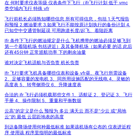
在 何时要求仪表等级 仪表条件下飞行（ifr飞行计划 低于 vmc
类空域内飞行 特殊 vfr
飞行前机长必须熟知哪些信息 所有可得信息，包括 1.天气报告
和预报 2.燃油要求 3.如果飞行不能按原计划执行的备份计划 4.
已知空中交通管制延误 可用跑道长度/起飞、着陆距离
Ifr 条件下飞行的燃油规定是什么 飞机携带的燃油必须足够飞到
第一个着陆机场 包括进近）及其备降机场（如果必要 的话 此后
还有45分钟 正常巡航功率 下的剩余油量
谁对决定飞机适航与否负责 机长负责
Ifr 飞行要求飞机具备哪些仪表和设备 vfr昼、夜飞行所需设备
2、足够容量的发电机 3、同所用设施匹配的无线电 4、灵敏的
高度表 5、转弯侧滑仪 6、升降速度表
合法的 ifr 飞行必须机载那些文件 1、适航证 2、登记证 3、飞行
手册 4、操作限制 5、重量和平衡数据
云高”的定义是什么 预报为 多云 满天云 而不是“少云 或“局地
云”的 最低 云层距地表的高度
到达备降场使用何种最低标准 如果该机场有公布的 仪表进近程
序 使用该 程序里指明的最低标准