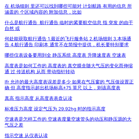
在 机场细则 里还可以找到哪些可能对 计划航路 有用的信息 所
涵盖的 个区域内容的 附加信息，比如
什么是航行通告 航行通告 临时的紧要航空信息 指 突发 的由于
自然 或
何处能获取航行通告 1.最近的飞行服务站 2.机场细则 3.本场通
告 4.航行通告 印刷本 通常不在简报中提供，机长要特别要求
哪些仪表设备要用到全 静压系统 高度表 升降速度表 空速表
高度表是如何工作的 高度表的 真空膜盒随大气压的变化而伸缩
通 过 传送机构 从而 带动指针转动
Ifr 允许的最大高度表误差是多少 如果在气压窗的 气压值设置正
确 但 高度指示超出机场标高±75 英尺 以上，则该高度表
真高 指示高度 从高度表表盘认读
标准压力高度 设定气压为 29.92hg 时的指示高度
空速表是怎样工作的 空速表度量空速管头的动压和静压源的大
气压之差
指示空速 从仪表认读