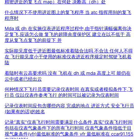
精密进近的复飞点 map）在何处 决断高（dh）处
什么情况下不使用进近图上的复飞程序 当 atc 指挥用别的复飞
程序时
Mda 或 dh 在实施仪表进近程序过程中,由于指针满幅偏离你决
定复飞,应该怎么做 复飞的超障余度保护区 建立在以不低于 高
度从复飞点复飞的前提下 并
实际能见度低于进近图最低标准着陆合法吗 不合法 任何人不得
在 飞行能见度小于使用的标准仪表进近程序规定时驾驶飞机着
陆
着陆时有云高要求吗 没有 飞机在 dh 或 mda 高度上可 能仍在
云中或者已经出云
何种情况下飞行员需要记录仪表时间 在真实或者模拟条件下,飞
行员 仅以仪表作参考飞行 的时间可以被记录为仪表时间
记录仪表时间应包含哪些内容 完成的地点 进近方式 安全飞行员
(如果有的话)的姓名
记录“真实”仪表飞行时间需要满足什么条件 真实”仪表飞行时间
包括在仪表气象条件下的所有飞行时间 仪表气象条件指低于目
视气象条件(vfr)最低标准的气象条件 vfr 最低标准在 ccar91.155