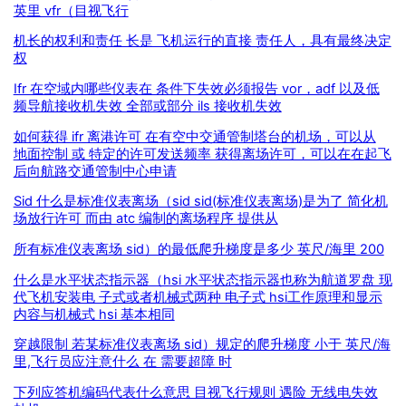
英里 vfr（目视飞行
机长的权利和责任 长是 飞机运行的直接 责任人，具有最终决定
权
Ifr 在空域内哪些仪表在 条件下失效必须报告 vor，adf 以及低
频导航接收机失效 全部或部分 ils 接收机失效
如何获得 ifr 离港许可 在有空中交通管制塔台的机场，可以从
地面控制 或 特定的许可发送频率 获得离场许可，可以在在起飞
后向航路交通管制中心申请
Sid 什么是标准仪表离场（sid sid(标准仪表离场)是为了 简化机
场放行许可 而由 atc 编制的离场程序 提供从
所有标准仪表离场 sid）的最低爬升梯度是多少 英尺/海里 200
什么是水平状态指示器（hsi 水平状态指示器也称为航道罗盘 现
代飞机安装电 子式或者机械式两种 电子式 hsi工作原理和显示
内容与机械式 hsi 基本相同
穿越限制 若某标准仪表离场 sid）规定的爬升梯度 小于 英尺/海
里,飞行员应注意什么 在 需要超障 时
下列应答机编码代表什么意思 目视飞行规则 遇险 无线电失效