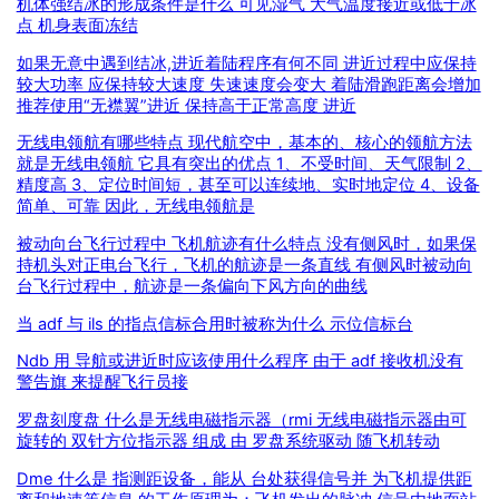
机体强结冰的形成条件是什么 可见湿气 大气温度接近或低于冰
点 机身表面冻结
如果无意中遇到结冰,进近着陆程序有何不同 进近过程中应保持
较大功率 应保持较大速度 失速速度会变大 着陆滑跑距离会增加
推荐使用“无襟翼”进近 保持高于正常高度 进近
无线电领航有哪些特点 现代航空中，基本的、核心的领航方法
就是无线电领航 它具有突出的优点 1、不受时间、天气限制 2、
精度高 3、定位时间短，甚至可以连续地、实时地定位 4、设备
简单、可靠 因此，无线电领航是
被动向台飞行过程中 飞机航迹有什么特点 没有侧风时，如果保
持机头对正电台飞行，飞机的航迹是一条直线 有侧风时被动向
台飞行过程中，航迹是一条偏向下风方向的曲线
当 adf 与 ils 的指点信标合用时被称为什么 示位信标台
Ndb 用 导航或进近时应该使用什么程序 由于 adf 接收机没有
警告旗 来提醒飞行员接
罗盘刻度盘 什么是无线电磁指示器（rmi 无线电磁指示器由可
旋转的 双针方位指示器 组成 由 罗盘系统驱动 随飞机转动
Dme 什么是 指测距设备，能从 台处获得信号并 为飞机提供距