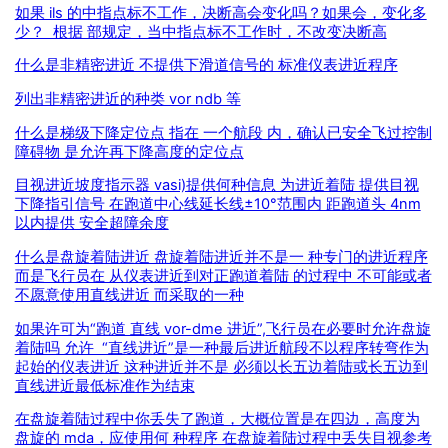
如果 ils 的中指点标不工作，决断高会变化吗？如果会，变化多
少？ 根据 部规定，当中指点标不工作时，不改变决断高
什么是非精密进近 不提供下滑道信号的 标准仪表进近程序
列出非精密进近的种类 vor ndb 等
什么是梯级下降定位点 指在 一个航段 内，确认已安全飞过控制
障碍物 是允许再下降高度的定位点
目视进近坡度指示器 vasi)提供何种信息 为进近着陆 提供目视
下降指引信号 在跑道中心线延长线±10°范围内 距跑道头 4nm
以内提供 安全超障余度
什么是盘旋着陆进近 盘旋着陆进近并不是一 种专门的进近程序
而是飞行员在 从仪表进近到对正跑道着陆 的过程中 不可能或者
不愿意使用直线进近 而采取的一种
如果许可为“跑道 直线 vor-dme 进近”,飞行员在必要时允许盘旋
着陆吗 允许 “直线进近”是一种最后进近航段不以程序转弯作为
起始的仪表进近 这种进近并不是 必须以长五边着陆或长五边到
直线进近最低标准作为结束
在盘旋着陆过程中你丢失了跑道，大概位置是在四边，高度为
盘旋的 mda，应使用何 种程序 在盘旋着陆过程中丢失目视参考