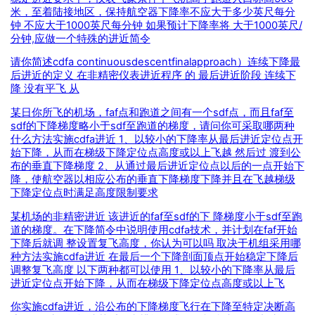
米，至着陆接地区，保持航空器下降率不应大于多少英尺每分
钟 不应大于1000英尺每分钟 如果预计下降率将 大于1000英尺/
分钟,应做一个特殊的进近简令
请你简述cdfa continuousdescentfinalapproach）连续下降最
后进近的定义 在非精密仪表进近程序 的 最后进近阶段 连续下
降 没有平飞 从
某日你所飞的机场，faf点和跑道之间有一个sdf点，而且faf至
sdf的下降梯度略小于sdf至跑道的梯度，请问你可采取哪两种
什么方法实施cdfa进近 1、以较小的下降率从最后进近定位点开
始下降，从而在梯级下降定位点高度或以上飞越 然后过 渡到公
布的垂直下降梯度 2、从通过最后进近定位点以后的一点开始下
降，使航空器以相应公布的垂直下降梯度下降并且在飞越梯级
下降定位点时满足高度限制要求
某机场的非精密进近 该进近的faf至sdf的下 降梯度小于sdf至跑
道的梯度。在下降简令中说明使用cdfa技术，并计划在faf开始
下降后就调 整设置复飞高度，你认为可以吗 取决于机组采用哪
种方法实施cdfa进近 在最后一个下降剖面顶点开始稳定下降后
调整复飞高度 以下两种都可以使用 1、以较小的下降率从最后
进近定位点开始下降，从而在梯级下降定位点高度或以上飞
你实施cdfa进近，沿公布的下降梯度飞行在下降至特定决断高