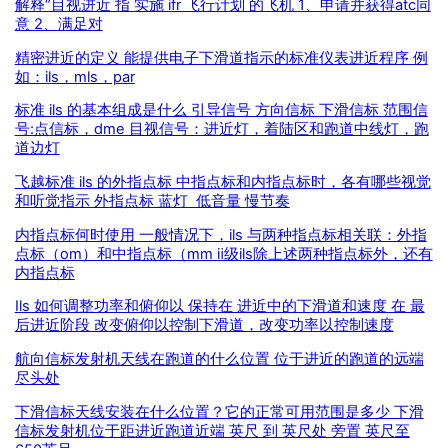
解释“目视进近 指 实施 ifr 飞行计划 的飞机 1、申请并获得atc同
意 2、满足对
精密进近的定义 能提供电子下滑道指示的标准仪表进近程序 例
如：ils，mls，par
标准 ils 的基本组成是什么 引导信号 方向信标 下滑信标 范围信
号:点信标，dme 目视信号：进近灯，着陆区和跑道中线灯，跑
道边灯
飞越标准 ils 的外指点标 中指点标和内指点标时，各有哪些视觉
和听觉指示 外指点标 蓝灯 低音量 慢节奏
内指点标何时使用 一般情况下，ils 与两种指点标相关联：外指
点标（om）和中指点标（mm ⅱ级ils除上述两种指点标外，还有
内指点标
Ils 如何调整功率和俯仰以 保持在 进近中的下滑道和速度 在 最
后进近阶段 改变俯仰以控制下滑道，改变功率以控制速度
航向信标发射机天线在跑道的什么位置 位于进近的跑道的远端
尽头处
下滑信标天线安装在什么位置？它的正常可用范围是多少 下滑
信标发射机位于距进近跑道近端 英尺 到 英尺处 旁置 英尺至