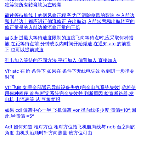
准等待所有转弯均为左转弯
简述等待航线上的侧风修正程序 为了消除侧风的影响 在入航边
和出航边上都应进行偏流修正 在出航边,入航转弯和出航转弯的
修正量是的入航边偏流修正量的三倍
当以超过最大等待速度限制的速度飞向等待点时,应采取何种措
施 在距等待点前 分钟或以内时间开始减速 在通知 atc 的前提
下,也可以提前减速
列出加入等待的不同方法 平行加入 偏置加入 直接加入
Vfr atc 在 ifr 条件下 如果在 条件下无线电失效 收到进一步指令
时间
Vfr 飞向 如果全部通讯导航设备失效(完全电气系统失效),你将使
用何种程序 首先,断定系统完全失效并 判断原因 检查断路器,发
电机,电流表等 从 气象简报
如果 cdi 偏离中心一半 飞机偏离 vor 径向线多少度 满偏=10º;因
此,半满偏 =5º
Adf 如何知道 相对方位 相对方位指飞机航向线与 ndb 台之间的
角度 由机头沿顺时针方向测量 该方位可由