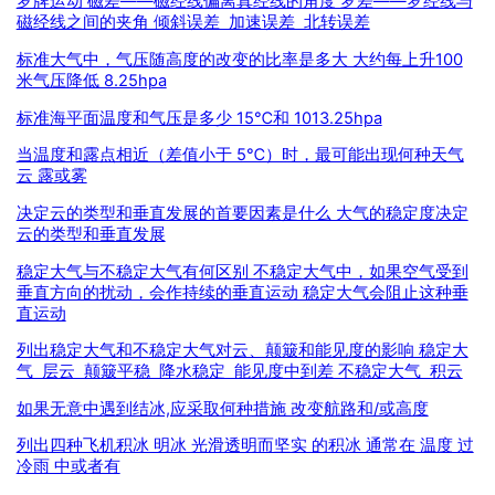
罗牌运动 磁差——磁经线偏离真经线的角度 罗差——罗经线与
磁经线之间的夹角 倾斜误差 加速误差 北转误差
标准大气中，气压随高度的改变的比率是多大 大约每上升100
米气压降低 8.25hpa
标准海平面温度和气压是多少 15℃和 1013.25hpa
当温度和露点相近（差值小于 5℃）时，最可能出现何种天气
云 露或雾
决定云的类型和垂直发展的首要因素是什么 大气的稳定度决定
云的类型和垂直发展
稳定大气与不稳定大气有何区别 不稳定大气中，如果空气受到
垂直方向的扰动，会作持续的垂直运动 稳定大气会阻止这种垂
直运动
列出稳定大气和不稳定大气对云、颠簸和能见度的影响 稳定大
气 层云 颠簸平稳 降水稳定 能见度中到差 不稳定大气 积云
如果无意中遇到结冰,应采取何种措施 改变航路和/或高度
列出四种飞机积冰 明冰 光滑透明而坚实 的积冰 通常在 温度 过
冷雨 中或者有