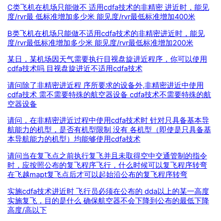
C类飞机在机场只能做不 适用cdfa技术的非精密 进近时，能见
度/rvr最 低标准增加多少米 能见度/rvr最低标准增加400米
B类飞机在机场只能做不适用cdfa技术的非精密进近时，能见
度/rvr最低标准增加多少米 能见度/rvr最低标准增加200米
某日，某机场因天气需要执行目视盘旋进近程序，你可以使用
cdfa技术吗 目视盘旋进近不适用cdfa技术
请问除了非精密进近程 序所要求的设备外,非精密进近中使用
cdfa技术 需不需要特殊的航空器设备 cdfa技术不需要特殊的航
空器设备
请问，在非精密进近过程中使用cdfa技术时 针对只具备基本导
航能力的机型，是否有机型限制 没有 各机型（即使是只具备基
本导航能力的机型）均能够使用cdfa技术
请问当在复飞点之前执行复飞并且未取得空中交通管制的指令
时，应按照公布的复飞程序飞行，什么时候可以复飞程序转弯
在飞越mapt复飞点后才可以起始沿公布的复飞程序转弯
实施cdfa技术进近时 飞行员必须在公布的 dda以上的某一高度
实施复飞，目的是什么 确保航空器不会下降到公布的最低下降
高度/高以下