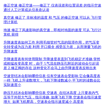
修正空速 修正空速——修正了 仪表误差和位置误差 的指示空速
通过人工计算或从仪表盘认读
真空速 修正了 非标准的温度 和 气压 的修正空速 可以从 飞行管
理计算机
地速 修正了风速影响的真空速，即相对地面的速度 可从 飞行计
算机 获得
升降速度表如何工作 利用毛细管对气流的阻滞作用，把气压变
化转变成为压力差 利用 开口膜盒 感受压力差，从而测量飞机的
升降速度
升降速度表有何使用限制 升降速度表直到飞机稳定才准确 突然
或粗猛改变高度 时，由于 1.气流在静压孔附近的波动会引起误
差 2.修正阀的存在 这种变化不会马上由升降速度表反映出来
空速管结冰会影响哪些仪表 仅有空速表会受影响 它会像高度表
一样 飞机上升读数增大，飞机下降读数减小 平飞时的读数会比
实际速度小
静压孔结冰会影响哪些仪表 空速表 在结冰高度 上只要表内气
压等于外部大气压，指示准确 如果飞机下降 空速表会指示速度
增大 如果飞机爬高，空速表会指示速度减小 高度表