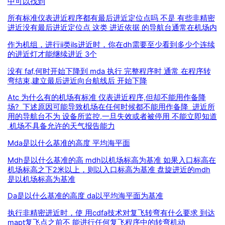
中可以找到
所有标准仪表进近程序都有最后进近定位点吗 不是 有些非精密
进近没有最后进近定位点 这类 进近依据 的导航台通常在机场内
作为机组，进行ii类ils进近时，你在dh需要至少看到多少个连续
的进近灯才能继续进近 3个
没有 faf,何时开始下降到 mda 执行 完整程序时 通常 在程序转
弯结束,建立最后进近向台航线后 开始下降
Atc 为什么有的机场有标准 仪表进近程序,但却不能用作备降
场? 下述原因可能导致机场在任何时候都不能用作备降 进近所
用的导航台不为 设备所监控,一旦失效或者被停用 不能立即知道
机场不具备允许的天气报告能力
Mda是以什么基准的高度 平均海平面
Mdh是以什么基准的高 mdh以机场标高为基准 如果入口标高在
机场标高之下2米以上，则以入口标高为基准 盘旋进近的mdh
是以机场标高为基准
Da是以什么基准的高度 da以平均海平面为基准
执行非精密进近时，使 用cdfa技术对复飞转弯有什么要求 到达
mapt复飞点之前不 能进行任何复飞程序中的转弯机动