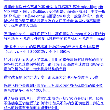
请问dh是以什么基准的高 dh以入口标高为基准 m)da和(m)dh
的区别是 不同，a是altitude基准面是qnh(修正海压)，中文一般
翻译"高度"；h是height基准面是qfe 中文一般翻译"高"。也就
是说这俩的数字相减肯定是跑道入口高或者 这里也有不同情
况，优先跑道入口高
应用cdfa技术，当我们复飞时，我们可以在 mapt点之前开始转
弯机动吗 不允许，任何复飞过程中的转弯机动不允许早于mapt
Ⅰ类运行（catⅰ）的运行标准中vis和rvr的要求是多少 ⅰ类运行
（catⅰ vis不小于800米或rvr不小于550米
如因为某种原因误入了雷暴，此时的操作建议解除自驾的高度
保持模式及速度保持模式，请问为什么 高度和速度自动控制会
增加飞机的机动，增大机身结构的负荷
通常i类ils的下滑角为3 度，那么最大允许为多少度吗 3.5度
仪表飞行中最低扇区高度msa对扇区内所有物体提供的最小超
障余度是多少英尺 1000英尺
进入等待航线飞行，通常以出航边正切定位点开始计时。如果
不能确定正切位置该如何计时 如果不能确定正切位置，则在完
成出航转弯至出航航向即开始计时