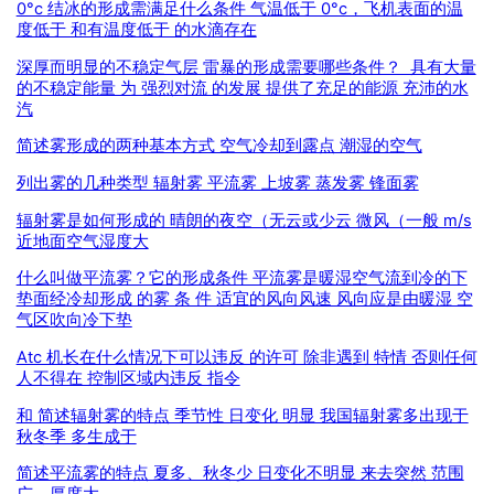
0°c 结冰的形成需满足什么条件 气温低于 0°c，飞机表面的温
度低于 和有温度低于 的水滴存在
深厚而明显的不稳定气层 雷暴的形成需要哪些条件？ 具有大量
的不稳定能量 为 强烈对流 的发展 提供了充足的能源 充沛的水
汽
简述雾形成的两种基本方式 空气冷却到露点 潮湿的空气
列出雾的几种类型 辐射雾 平流雾 上坡雾 蒸发雾 锋面雾
辐射雾是如何形成的 晴朗的夜空（无云或少云 微风（一般 m/s
近地面空气湿度大
什么叫做平流雾？它的形成条件 平流雾是暖湿空气流到冷的下
垫面经冷却形成 的雾 条 件 适宜的风向风速 风向应是由暖湿 空
气区吹向冷下垫
Atc 机长在什么情况下可以违反 的许可 除非遇到 特情 否则任何
人不得在 控制区域内违反 指令
和 简述辐射雾的特点 季节性 日变化 明显 我国辐射雾多出现于
秋冬季 多生成于
简述平流雾的特点 夏多、秋冬少 日变化不明显 来去突然 范围