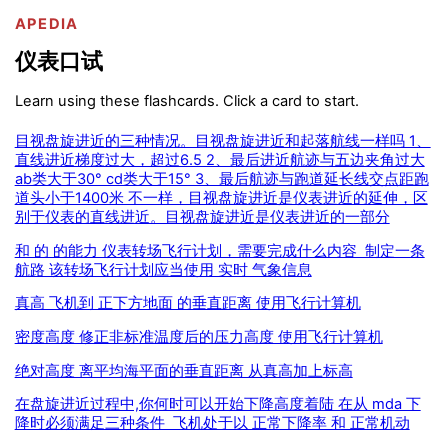
APEDIA
仪表口试
Learn using these flashcards. Click a card to start.
目视盘旋进近的三种情况。目视盘旋进近和起落航线一样吗 1、
直线进近梯度过大，超过6.5 2、最后进近航迹与五边夹角过大
ab类大于30° cd类大于15° 3、最后航迹与跑道延长线交点距跑
道头小于1400米 不一样，目视盘旋进近是仪表进近的延伸，区
别于仪表的直线进近。目视盘旋进近是仪表进近的一部分
和 的 的能力 仪表转场飞行计划，需要完成什么内容 制定一条
航路 该转场飞行计划应当使用 实时 气象信息
真高 飞机到 正下方地面 的垂直距离 使用飞行计算机
密度高度 修正非标准温度后的压力高度 使用飞行计算机
绝对高度 离平均海平面的垂直距离 从真高加上标高
在盘旋进近过程中,你何时可以开始下降高度着陆 在从 mda 下
降时必须满足三种条件 飞机处于以 正常下降率 和 正常机动