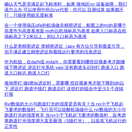
确认天气是否满足起飞标准时，如果 接地区rvr 设备故障，我们
该怎么办 可以使用中间点rvr代替；也可以 目测估算 如果都不
行，只能使用能见度标准
在一个使用场压qfe的机场做非精密进近，航图上的mdh是哪个
高度作为高度基准面 mdh以机场标高为基准 如果入口标高在机
场标高之下2米以上，则以入口标高为基准
什么是类精密进近 类精密进近（apv 有方位引导和垂直引导，
但不满足建立精密进近和着陆运行要求的仪表进近
作为机组，在da/h或 mda/h，你需要看到哪些目视参考才能继
续下降进近 进近灯光系统 vasi 没有跑道头识别灯 跑道入口 跑
道入口标志 跑道入口灯
接地带灯 做ii类ils进近时，需要哪 些目视参考才能下降到dh以
下 进近灯 跑道中线灯 跑道边灯 这些灯的组合中至少3 个连续
灯视
Rvr数值的大小与跑道灯光的强度是否有关？当 rvr小于飞机起
飞要求的数值时，飞行员可以提醒机场做什么 rvr数值的大小与
跑道灯光的强度有关 当rvr小于飞机起飞要求的数值时，应考虑
将跑道灯光强度调大直至最强（5级灯光），以提高飞机运行的
正常性