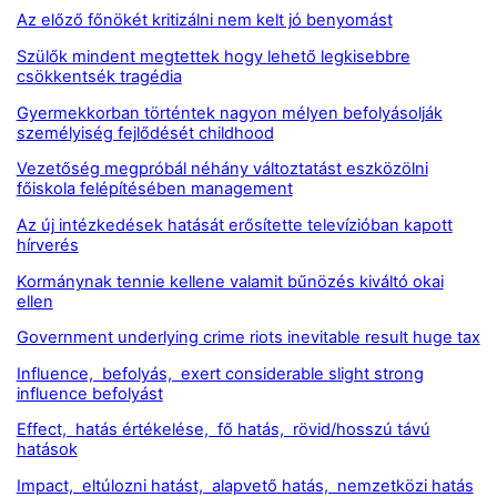
Az előző főnökét kritizálni nem kelt jó benyomást
Szülők mindent megtettek hogy lehető legkisebbre
csökkentsék tragédia
Gyermekkorban történtek nagyon mélyen befolyásolják
személyiség fejlődését childhood
Vezetőség megpróbál néhány változtatást eszközölni
főiskola felépítésében management
Az új intézkedések hatását erősítette televízióban kapott
hírverés
Kormánynak tennie kellene valamit bűnözés kiváltó okai
ellen
Government underlying crime riots inevitable result huge tax
Influence, befolyás, exert considerable slight strong
influence befolyást
Effect, hatás értékelése, fő hatás, rövid/hosszú távú
hatások
Impact, eltúlozni hatást, alapvető hatás, nemzetközi hatás