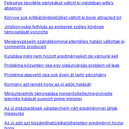
Felesége távolléte pletykákat váltott ki médiában wife’s
absence
Könyve sok kritikát/érdeklődést váltott ki book attracted lot
Jótékonysági felhívás az emberek széles körének
támogatását vonzotta
Megjegyzéseim szándékommal ellentétes hatást váltottak ki
comments produced
Kutatása még nem hozott eredményeket de várnunk kell
Probléma közvetlen oka egy olajszivárgás problem oil leak
Probléma alapvető oka sok éven át tartó pénzhiány
Kormány azt reméli hogy az új adók hatását
Miniszterelnök támogatása megerősítette/megnövelte
jelentés hatását support prime minister
Az új intézkedések váratlan/nem várt eredménnyel jártak
measures
Az új adó azt kiszámítható/elkerülhetetlen eredményt hozta
hogy