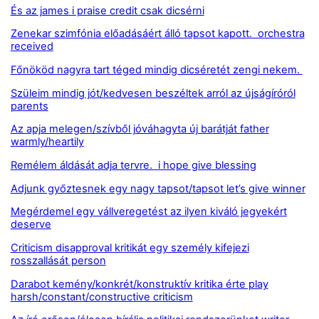
És az james i praise credit csak dicsérni
Zenekar szimfónia előadásáért álló tapsot kapott. orchestra
received
Főnököd nagyra tart téged mindig dicséretét zengi nekem.
Szüleim mindig jót/kedvesen beszéltek arról az újságíróról
parents
Az apja melegen/szívből jóváhagyta új barátját father
warmly/heartily
Remélem áldását adja tervre. i hope give blessing
Adjunk győztesnek egy nagy tapsot/tapsot let’s give winner
Megérdemel egy vállveregetést az ilyen kiváló jegyekért
deserve
Criticism disapproval kritikát egy személy kifejezi
rosszallását person
Darabot kemény/konkrét/konstruktív kritika érte play
harsh/constant/constructive criticism