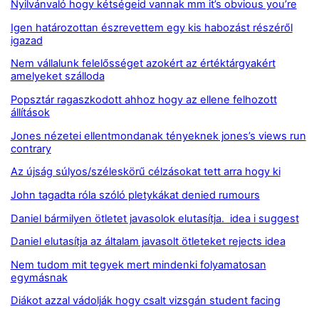
Nyilvánvaló hogy kétségeid vannak mm it’s obvious you’re
Igen határozottan észrevettem egy kis habozást részéről
igazad
Nem vállalunk felelősséget azokért az értéktárgyakért
amelyeket szálloda
Popsztár ragaszkodott ahhoz hogy az ellene felhozott
állítások
Jones nézetei ellentmondanak tényeknek jones’s views run
contrary
Az újság súlyos/széleskörű célzásokat tett arra hogy ki
John tagadta róla szóló pletykákat denied rumours
Daniel bármilyen ötletet javasolok elutasítja. idea i suggest
Daniel elutasítja az általam javasolt ötleteket rejects idea
Nem tudom mit tegyek mert mindenki folyamatosan
egymásnak
Diákot azzal vádolják hogy csalt vizsgán student facing