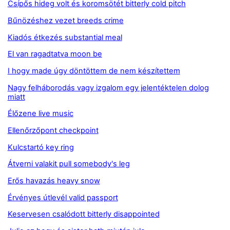
Csípős hideg volt és koromsötét bitterly cold pitch
Bűnözéshez vezet breeds crime
Kiadós étkezés substantial meal
El van ragadtatva moon be
I hogy made úgy döntöttem de nem készítettem
Nagy felháborodás vagy izgalom egy jelentéktelen dolog
miatt
Élőzene live music
Ellenőrzőpont checkpoint
Kulcstartó key ring
Átverni valakit pull somebody's leg
Erős havazás heavy snow
Érvényes útlevél valid passport
Keservesen csalódott bitterly disappointed