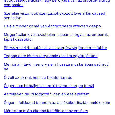
Gyógyszergyáraknak nagy befolyása van az orvosokra drug
companies
Szerelmi viszonyuk szenzációt okozott love affair caused
sensation
Halála mindenkit mélyen érintett death affected deeply
Megpróbálunk változást elérni abban ahogyan az emberek
táplálkozásukról
Stresszes élete hatással volt az egészségére stressful life
Tegnap este láttam terryt emlékszel rá együtt jártunk
Memóriám távú memory nem hosszú mostanában szörnyű
ha
Ő volt az akinek hosszú fekete haja és
Ó igen már homályosan emlékszem rá régen jo-val
Az teljesen de i’d forgotten igen én elfelejtettem
Ó igen. felidézed bennem az emlékeket tisztán emlékszem
Már értem miért akartad kitörölni ezt az emléket