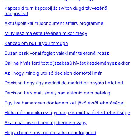
Kapcsold turn kapcsolj át switch dugd távvezérlő
hangosítsd
Aktuálpolitikai műsor current affairs programme
Mi tv lesz ma este tévében mikor megy
Kapcsolom put i'll you through
Susan csak vonal foglalt valaki már telefonál rossz
Call ha hívás fordított díjszabású hívást kezdeményez akkor
Az i hogy mindig utolsó decision döntöttél már
Decision hogy úgy madridi de madrid bizonyára hallottad
Decision he’s matt amely san antonio nem hetekig
Egy i’ve hamarosan döntenem kell jövő évről lehetőséget
Hűha dél-amerika ez úgy hangzik mintha életed lehetősége
Akár i hát hiszed nem ég bennem vágy
Hogy i home nos tudom soha nem fogadod