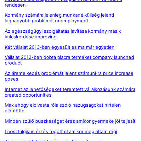
rendesen
Kormány számára jelenleg munkanélküliség jelenti
legnagyobb problémát unemployment
Az egészségügyi szolgáltatás javítása kormány másik
kulcskérdése improving
Két vállalat 2013-ban egyesült és ma már egyetlen
Vállalat 2012-ben dobta piacra terméket company launched
product
Az áremelkedés problémát jelent számunkra price increase
poses
Internet az lehetőségeket teremtett vállalkozásunk számára
created opportunities
Max ahogy elolvasta róla szóló hazugságokat hirtelen
elöntötte
Minden szülő büszkeséget érez amikor gyermeke jól teljesít
I nosztalgikus érzés fogott el amikor megláttam régi