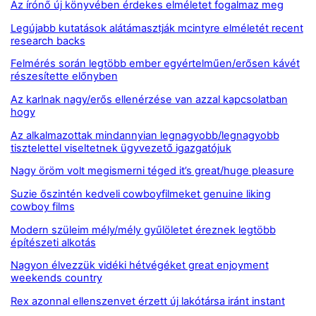
Az írónő új könyvében érdekes elméletet fogalmaz meg
Legújabb kutatások alátámasztják mcintyre elméletét recent
research backs
Felmérés során legtöbb ember egyértelműen/erősen kávét
részesítette előnyben
Az karlnak nagy/erős ellenérzése van azzal kapcsolatban
hogy
Az alkalmazottak mindannyian legnagyobb/legnagyobb
tisztelettel viseltetnek ügyvezető igazgatójuk
Nagy öröm volt megismerni téged it’s great/huge pleasure
Suzie őszintén kedveli cowboyfilmeket genuine liking
cowboy films
Modern szüleim mély/mély gyűlöletet éreznek legtöbb
építészeti alkotás
Nagyon élvezzük vidéki hétvégéket great enjoyment
weekends country
Rex azonnal ellenszenvet érzett új lakótársa iránt instant