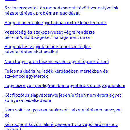
Szakszervezetek és menedzsment között vannak/voltak
nézeteltérések probléma megoldását
Hogy nem értünk egyet abban mit kellene tennünk
Vezetőség és szakszervezet végre rendezte
bérvitát/különbségeket management union
Hogy biztos vagyok benne rendezni tudjuk
nézeteltéréseinket anélkül
Nem hogy agree hiszem valaha egyet fogunk érteni
Teljes nukleáris hulladék kérdésében mértékben és
szívemből egyetértek
I egy bizonyos pontig/részben egyetértek de úgy gondolom
Két filozófus alapvetően/teljesen/erősen nem értett egyet
környezet viselkedésre
Nem volt i’ve gyakran határozott nézeteltérésem nancyvel
de
Két csoport közötti elmérgesedett vita végül erőszakhoz
vezetett