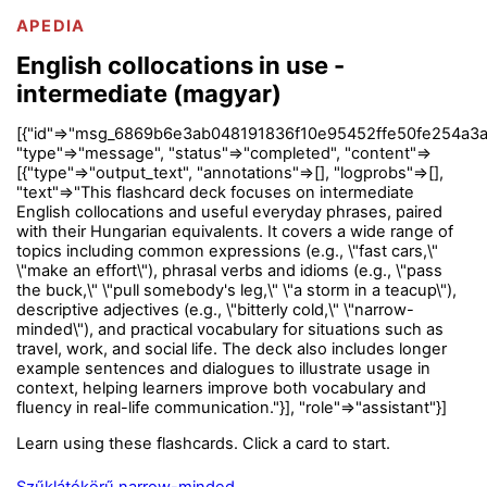
APEDIA
English collocations in use -
intermediate (magyar)
[{"id"=>"msg_6869b6e3ab048191836f10e95452ffe50fe254a3a
"type"=>"message", "status"=>"completed", "content"=>
[{"type"=>"output_text", "annotations"=>[], "logprobs"=>[],
"text"=>"This flashcard deck focuses on intermediate
English collocations and useful everyday phrases, paired
with their Hungarian equivalents. It covers a wide range of
topics including common expressions (e.g., \"fast cars,\"
\"make an effort\"), phrasal verbs and idioms (e.g., \"pass
the buck,\" \"pull somebody's leg,\" \"a storm in a teacup\"),
descriptive adjectives (e.g., \"bitterly cold,\" \"narrow-
minded\"), and practical vocabulary for situations such as
travel, work, and social life. The deck also includes longer
example sentences and dialogues to illustrate usage in
context, helping learners improve both vocabulary and
fluency in real-life communication."}], "role"=>"assistant"}]
Learn using these flashcards. Click a card to start.
Szűklátókörű narrow-minded