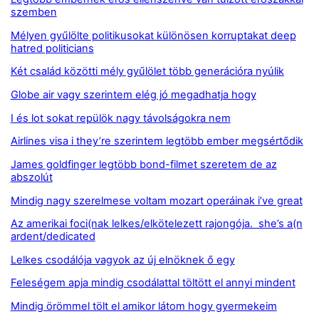
szemben
Mélyen gyűlölte politikusokat különösen korruptakat deep
hatred politicians
Két család közötti mély gyűlölet több generációra nyúlik
Globe air vagy szerintem elég jó megadhatja hogy
I és lot sokat repülök nagy távolságokra nem
Airlines visa i they’re szerintem legtöbb ember megsértődik
James goldfinger legtöbb bond-filmet szeretem de az
abszolút
Mindig nagy szerelmese voltam mozart operáinak i’ve great
Az amerikai foci(nak lelkes/elkötelezett rajongója. she’s a(n
ardent/dedicated
Lelkes csodálója vagyok az új elnöknek ő egy
Feleségem apja mindig csodálattal töltött el annyi mindent
Mindig örömmel tölt el amikor látom hogy gyermekeim