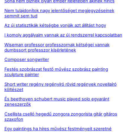
Soha nem bíznék olyan ember ítéletében akinek nincs
Nem tulajdonítok nagy jelentőséget megjegyzéseinek
semmit sem tud
Az új statisztikák kétségbe vonják azt állítást hogy
I komoly aggályaim vannak az új rendszerrel kapcsolatban
Wiseman professor professzornak kétségei vannak
dumbssort professzor kísérletének
Composer songwriter
Festés szobrászat festő művész szobrász painting
sculpture painter
Short writer regény regényíró rövid regények novellaíró
költészet
És beethoven schubert music played solo egyaránt
zeneszerzők
Csellista cselló hegedű zongora zongorista gitár gitáros
szaxofon
Egy paintings ha híres művész festményeit szeretné