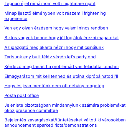
Tegnap éjjel rémálmom volt i nightmare night
Minap ijesztő élményben volt részem i frightening
experience
Van egy olyan érzésem hogy valami nincs rendben
Biztos vagyok benne hogy jól fogjátok érezni magatokat
Az igazgató meg akarta nézni hogy mit csinálunk
Tartsunk egy bulit félév végén let’s party end
Kérdezd meg tanárt ha problémád van feladattal teacher
Elmagyarázom mit kell tenned és utána kipróbálhatod i’ll
Hogy és jean mentünk nem ott néhány rengeteg
Posta post office
Jelenléte bizottságban mindannyiunk számára problémákat
okoz presence committee
Bejelentés zavargásokat/tüntetéseket váltott ki városokban
announcement sparked riots/demonstrations