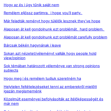
Hogy az és i úgy tűnik saját nem
Remélem eljössz partimra. i hope you’ll party.
Már feladták reményt hogy túlélők lesznek they’ve hope
Alaposan át kell gondolnunk ezt problémát. hard problem.
Alaposan át kell gondolnunk ezt problémát carefully problem
Bárcsak békén hagynának i leave
Sokan azt nézetet/véleményt vallják hogy people hold
view/opinion
Sok témában határozott véleménye van strong opinions
subjects
Hogy meg i és remélem tudjuk szeretném ha
Helytelen feltételezéseket tenni az emberekről mielőtt
igazán megismernénk
Közelmúlt eseményei befolyásolták az ítélőképességét és
már nem