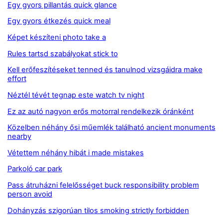
Egy gyors pillantás quick glance
Egy gyors étkezés quick meal
Képet készíteni photo take a
Rules tartsd szabályokat stick to
Kell erőfeszítéseket tenned és tanulnod vizsgáidra make
effort
Néztél tévét tegnap este watch tv night
Ez az autó nagyon erős motorral rendelkezik óránként
Közelben néhány ősi műemlék található ancient monuments
nearby
Vétettem néhány hibát i made mistakes
Parkoló car park
Pass átruházni felelősséget buck responsibility problem
person avoid
Dohányzás szigorúan tilos smoking strictly forbidden