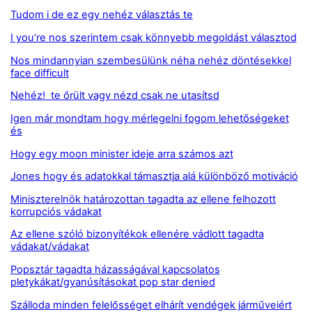
Tudom i de ez egy nehéz választás te
I you’re nos szerintem csak könnyebb megoldást választod
Nos mindannyian szembesülünk néha nehéz döntésekkel
face difficult
Nehéz! te őrült vagy nézd csak ne utasítsd
Igen már mondtam hogy mérlegelni fogom lehetőségeket
és
Hogy egy moon minister ideje arra számos azt
Jones hogy és adatokkal támasztja alá különböző motiváció
Miniszterelnök határozottan tagadta az ellene felhozott
korrupciós vádakat
Az ellene szóló bizonyítékok ellenére vádlott tagadta
vádakat/vádakat
Popsztár tagadta házasságával kapcsolatos
pletykákat/gyanúsításokat pop star denied
Szálloda minden felelősséget elhárít vendégek járműveiért