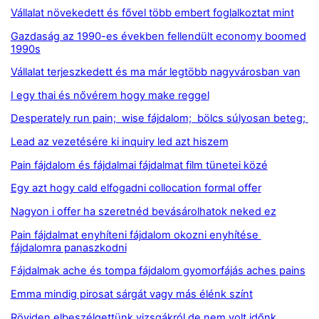
Vállalat növekedett és fővel több embert foglalkoztat mint
Gazdaság az 1990-es években fellendült economy boomed
1990s
Vállalat terjeszkedett és ma már legtöbb nagyvárosban van
I egy thai és nővérem hogy make reggel
Desperately run pain; wise fájdalom; bölcs súlyosan beteg;
Lead az vezetésére ki inquiry led azt hiszem
Pain fájdalom és fájdalmai fájdalmat film tünetei közé
Egy azt hogy cald elfogadni collocation formal offer
Nagyon i offer ha szeretnéd bevásárolhatok neked ez
Pain fájdalmat enyhíteni fájdalom okozni enyhítése
fájdalomra panaszkodni
Fájdalmak ache és tompa fájdalom gyomorfájás aches pains
Emma mindig pirosat sárgát vagy más élénk színt
Röviden elbeszélgettünk vizsgákról de nem volt időnk