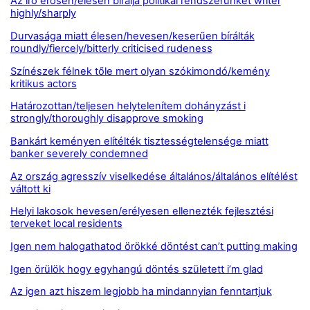
Az író erősen/élesen bírálja politikai rendszerünket writer
highly/sharply
Durvasága miatt élesen/hevesen/keserűen bírálták
roundly/fiercely/bitterly criticised rudeness
Színészek félnek tőle mert olyan szókimondó/kemény
kritikus actors
Határozottan/teljesen helytelenítem dohányzást i
strongly/thoroughly disapprove smoking
Bankárt keményen elítélték tisztességtelensége miatt
banker severely condemned
Az ország agresszív viselkedése általános/általános elítélést
váltott ki
Helyi lakosok hevesen/erélyesen ellenezték fejlesztési
terveket local residents
Igen nem halogathatod örökké döntést can’t putting making
Igen örülök hogy egyhangú döntés született i’m glad
Az igen azt hiszem legjobb ha mindannyian fenntartjuk