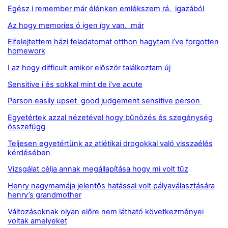
Egész i remember már élénken emlékszem rá. igazából
Az hogy memories ó igen így van. már
Elfelejtettem házi feladatomat otthon hagytam i’ve forgotten
homework
I az hogy difficult amikor először találkoztam új
Sensitive i és sokkal mint de i’ve acute
Person easily upset good judgement sensitive person
Egyetértek azzal nézetével hogy bűnözés és szegénység
összefügg
Teljesen egyetértünk az atlétikai drogokkal való visszaélés
kérdésében
Vizsgálat célja annak megállapítása hogy mi volt tűz
Henry nagymamája jelentős hatással volt pályaválasztására
henry’s grandmother
Változásoknak olyan előre nem látható következményei
voltak amelyeket