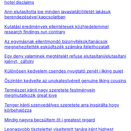
hotel disclaims
Ann elutasította joe minden javaslatát/ötletét lakásuk
berendezésével kapcsolatban
Kutatási eredmények ellentétesek közhiedelemmel
research findings run contrary
Az egymásnak ellentmondó bizonyítékok/tanácsok
megnehezítették esküdtszék számára ítélethozatalt
Egy deny valaminek megtételét refuse elutasítani/elutasítani
igényt, cáfolni
Különösen kedvelem csendes nyugtató zenét i liking quiet
Őszintén kedvelte az unokatestvéreit genuine liking cousins
Természet iránti nagy szeretete festményein
megmutatkozik great love
Tenger iránti szenvedélyes szeretete arra inspirálta hogy
körbehajózza
Mindig nagyra becsültem őt i greatest regard
Legnagyobb tisztelettel viseltetett tanára iránt highest