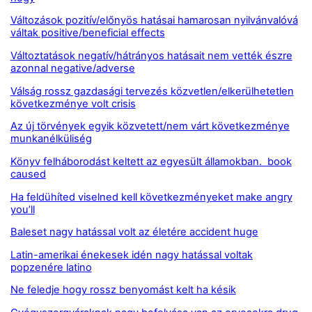
Változások pozitív/előnyös hatásai hamarosan nyilvánvalóvá
váltak positive/beneficial effects
Változtatások negatív/hátrányos hatásait nem vették észre
azonnal negative/adverse
Válság rossz gazdasági tervezés közvetlen/elkerülhetetlen
következménye volt crisis
Az új törvények egyik közvetett/nem várt következménye
munkanélküliség
Könyv felháborodást keltett az egyesült államokban. book
caused
Ha feldühíted viselned kell következményeket make angry
you’ll
Baleset nagy hatással volt az életére accident huge
Latin-amerikai énekesek idén nagy hatással voltak
popzenére latino
Ne feledje hogy rossz benyomást kelt ha késik