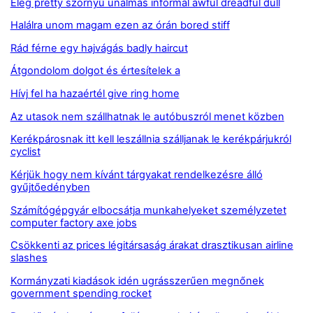
Elég pretty szörnyű unalmas informal awful dreadful dull
Halálra unom magam ezen az órán bored stiff
Rád férne egy hajvágás badly haircut
Átgondolom dolgot és értesítelek a
Hívj fel ha hazaértél give ring home
Az utasok nem szállhatnak le autóbuszról menet közben
Kerékpárosnak itt kell leszállnia szálljanak le kerékpárjukról
cyclist
Kérjük hogy nem kívánt tárgyakat rendelkezésre álló
gyűjtőedényben
Számítógépgyár elbocsátja munkahelyeket személyzetet
computer factory axe jobs
Csökkenti az prices légitársaság árakat drasztikusan airline
slashes
Kormányzati kiadások idén ugrásszerűen megnőnek
government spending rocket