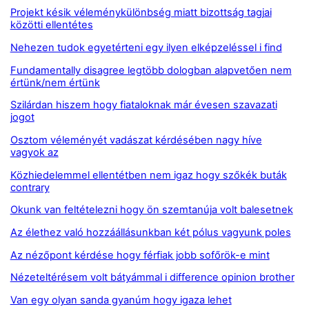
Projekt késik véleménykülönbség miatt bizottság tagjai
közötti ellentétes
Nehezen tudok egyetérteni egy ilyen elképzeléssel i find
Fundamentally disagree legtöbb dologban alapvetően nem
értünk/nem értünk
Szilárdan hiszem hogy fiataloknak már évesen szavazati
jogot
Osztom véleményét vadászat kérdésében nagy híve
vagyok az
Közhiedelemmel ellentétben nem igaz hogy szőkék buták
contrary
Okunk van feltételezni hogy ön szemtanúja volt balesetnek
Az élethez való hozzáállásunkban két pólus vagyunk poles
Az nézőpont kérdése hogy férfiak jobb sofőrök-e mint
Nézeteltérésem volt bátyámmal i difference opinion brother
Van egy olyan sanda gyanúm hogy igaza lehet