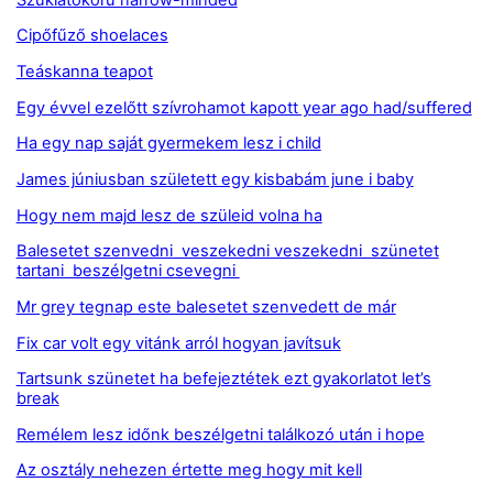
Cipőfűző shoelaces
Teáskanna teapot
Egy évvel ezelőtt szívrohamot kapott year ago had/suffered
Ha egy nap saját gyermekem lesz i child
James júniusban született egy kisbabám june i baby
Hogy nem majd lesz de szüleid volna ha
Balesetet szenvedni veszekedni veszekedni szünetet
tartani beszélgetni csevegni
Mr grey tegnap este balesetet szenvedett de már
Fix car volt egy vitánk arról hogyan javítsuk
Tartsunk szünetet ha befejeztétek ezt gyakorlatot let’s
break
Remélem lesz időnk beszélgetni találkozó után i hope
Az osztály nehezen értette meg hogy mit kell