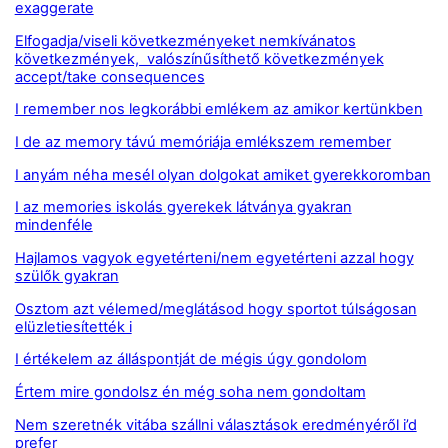
exaggerate
Elfogadja/viseli következményeket nemkívánatos
következmények, valószínűsíthető következmények
accept/take consequences
I remember nos legkorábbi emlékem az amikor kertünkben
I de az memory távú memóriája emlékszem remember
I anyám néha mesél olyan dolgokat amiket gyerekkoromban
I az memories iskolás gyerekek látványa gyakran
mindenféle
Hajlamos vagyok egyetérteni/nem egyetérteni azzal hogy
szülők gyakran
Osztom azt vélemed/meglátásod hogy sportot túlságosan
elüzletiesítették i
I értékelem az álláspontját de mégis úgy gondolom
Értem mire gondolsz én még soha nem gondoltam
Nem szeretnék vitába szállni választások eredményéről i’d
prefer