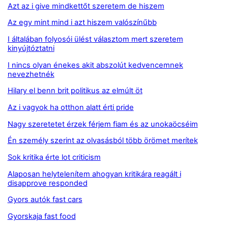
Azt az i give mindkettőt szeretem de hiszem
Az egy mint mind i azt hiszem valószínűbb
I általában folyosói ülést választom mert szeretem
kinyújtóztatni
I nincs olyan énekes akit abszolút kedvencemnek
nevezhetnék
Hilary el benn brit politikus az elmúlt öt
Az i vagyok ha otthon alatt érti pride
Nagy szeretetet érzek férjem fiam és az unokaöcséim
Én személy szerint az olvasásból több örömet merítek
Sok kritika érte lot criticism
Alaposan helytelenítem ahogyan kritikára reagált i
disapprove responded
Gyors autók fast cars
Gyorskaja fast food