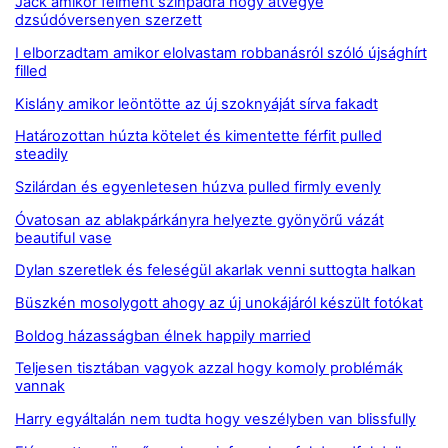
Jack amikor felment színpadra hogy átvegye
dzsúdóversenyen szerzett
I elborzadtam amikor elolvastam robbanásról szóló újsághírt
filled
Kislány amikor leöntötte az új szoknyáját sírva fakadt
Határozottan húzta kötelet és kimentette férfit pulled
steadily
Szilárdan és egyenletesen húzva pulled firmly evenly
Óvatosan az ablakpárkányra helyezte gyönyörű vázát
beautiful vase
Dylan szeretlek és feleségül akarlak venni suttogta halkan
Büszkén mosolygott ahogy az új unokájáról készült fotókat
Boldog házasságban élnek happily married
Teljesen tisztában vagyok azzal hogy komoly problémák
vannak
Harry egyáltalán nem tudta hogy veszélyben van blissfully