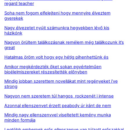
regard teacher
Soha nem fogom elfelejteni hogy mennyire élveztem
gyerekek
Nagy élvezetet nyújt számunkra hegyekben lévő kis
házikónk
Nagyon örültem találkozásnak remélem még találkozunk it’s
great
Hatalmas öröm volt hogy egy hétig pihenhettünk és
Amikor megkérdezték őket sokan egyértelműen
bioélelmiszereket részesítették előnyben
Mindig jobban szerettem novellákat mint regényeket i’ve
strong
Nagyon nem szeretem túl hangos rockzenét i intense
Azonnal ellenszenvet érzett peabody úr iránt de nem
Mindig nagy ellenszenvvel viseltetett kemény munka
minden formája
Legtöbb embernek erős ellenszenve van túlzott erőszakkal