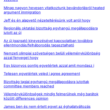
Minap nagyon hevesen vitatkoztunk bevándorlásról heated
argument immigration
Jeff és én alapvető nézeteltérésünk volt arról hogy
Regionális oktatási bizottság egyhangú megállapodásra
jutott az új
Az új igazgató kinevezésével kapcsolatban továbbra
ellentmondás/felháborodás tapasztalható
Nemzeti olimpiai szövetségen belüli véleménykülönbség
azzal fenyeget hogy
Egy bizonyos pontig egyetértek azzal amit mondasz i
Teljesen egyetértek veled i agree agreement
Bizottság tagjai egyhangú megállapodásra jutottak
committee members reached
Véleménykülönbségek mindig felmerülnek még barátok
között differences opinion
James ben és nem értett egyet az éghajlatváltozás