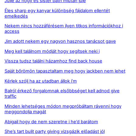
Julie az hogy és sister bath miután jule
Éles sharp egy kanyar különbség fájdalom ellentét
emelkedés
Nekem nincs hozzáférésem ilyen titkos információkhoz i
access
Jim adott nekem egy nagyon hasznos tanácsot gave
Meg kell találnom módját hogy segítsek neki i
Vissza tudsz találni házamhoz find back house
Saját bőrömön tapasztaltam meg hogy jackben nem lehet
Kérlek szólj ha az utadban állok i’m
Balról érkező forgalomnak elsőbbséget kell adnod give
traffic
Minden lehetséges módon megpróbáltam rávenni hogy
meggondolja magát
Abigail hogy de nem szeretne i he’d barátom
She’s tart bulit party giving vizsgázik előadást jól