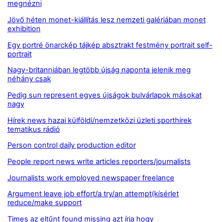
megnézni
Jövő héten monet-kiállítás lesz nemzeti galériában monet
exhibition
Egy portré önarckép tájkép absztrakt festmény portrait self-
portrait
Nagy-britanniában legtöbb újság naponta jelenik meg
néhány csak
Pedig sun represent egyes újságok bulvárlapok másokat
nagy
Hírek news hazai külföldi/nemzetközi üzleti sporthírek
tematikus rádió
Person control daily production editor
People report news write articles reporters/journalists
Journalists work employed newspaper freelance
Argument leave job effort/a try/an attempt(kísérlet
reduce/make support
Times az eltűnt found missing azt írja hogy