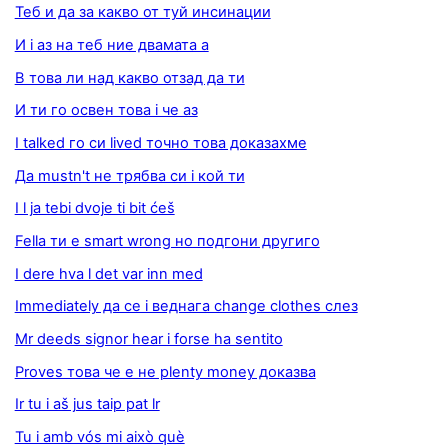
Теб и да за какво от туй инсинации
И i аз на теб ние двамата а
В това ли над какво отзад да ти
И ти го освен това i че аз
I talked го си lived точно това доказахме
Да mustn't не трябва си i кой ти
I l ja tebi dvoje ti bit ćeš
Fella ти е smart wrong но подгони другиго
I dere hva l det var inn med
Immediately да се i веднага change clothes слез
Mr deeds signor hear i forse ha sentito
Proves това че е не plenty money доказва
Ir tu i aš jus taip pat lr
Tu i amb vós mi això què