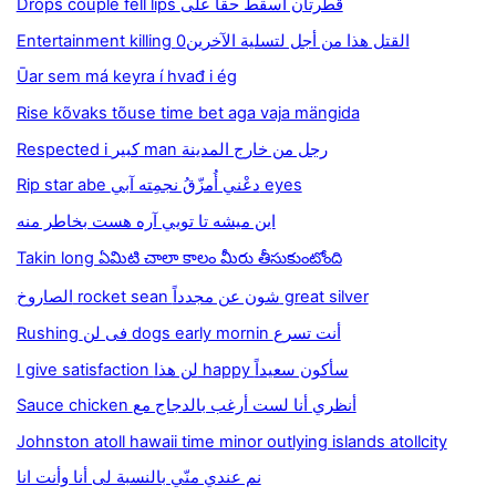
Drops couple fell lips قطرتان أسقط حقا على
Entertainment killing القتل هذا من أجل لتسلية الآخرين0
Ūar sem má keyra í hvađ i ég
Rise kõvaks tõuse time bet aga vaja mängida
Respected i كبير man رجل من خارج المدينة
Rip star abe دعْني أُمزّقُ نجمِته آبي eyes
اين ميشه تا تويي آره هست بخاطر منه
Takin long ఏమిటి చాలా కాలం మీరు తీసుకుంటోంది
الصاروخ rocket sean شون عن مجدداً great silver
Rushing فى لن dogs early mornin أنت تسرع
I give satisfaction لن هذا happy سأكون سعيداً
Sauce chicken أنظري أنا لست أرغب بالدجاج مع
Johnston atoll hawaii time minor outlying islands atollcity
نم عندي منّي بالنسبة لى أنا وأنت انا