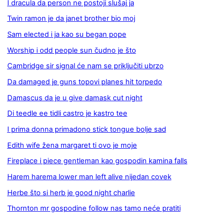
I dracula da person ne postoji slušaj ja
Twin ramon je da janet brother bio moj
Sam elected i ja kao su began pope
Worship i odd people sun čudno je što
Cambridge sir signal će nam se priključiti ubrzo
Da damaged je guns topovi planes hit torpedo
Damascus da je u give damask cut night
Di teedle ee tidli castro je kastro tee
I prima donna primadono stick tongue bolje sad
Edith wife žena margaret ti ovo je moje
Fireplace i piece gentleman kao gospodin kamina falls
Harem harema lower man left alive nijedan covek
Herbe što si herb je good night charlie
Thornton mr gospodine follow nas tamo neće pratiti