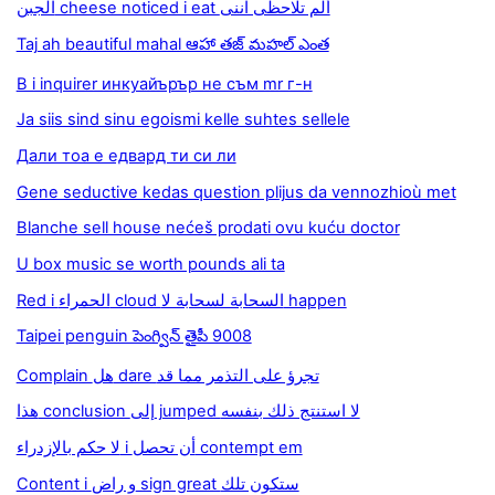
الجبن cheese noticed i eat ألم تلاحظى اننى
Taj ah beautiful mahal ఆహా తజ్ మహల్ ఎంత
В i inquirer инкуайърър не съм mr г-н
Ja siis sind sinu egoismi kelle suhtes sellele
Дали тоа е едвард ти си ли
Gene seductive kedas question plijus da vennozhioù met
Blanche sell house nećeš prodati ovu kuću doctor
U box music se worth pounds ali ta
Red i الحمراء cloud السحابة لسحابة لا happen
Taipei penguin పెంగ్విన్ తైపీ 9008
Complain هل dare تجرؤ على التذمر مما قد
هذا conclusion إلى jumped لا استنتج ذلك بنفسه
لا حكم بالإزدراء i أن تحصل contempt em
Content i و راض sign great ستكون تلك