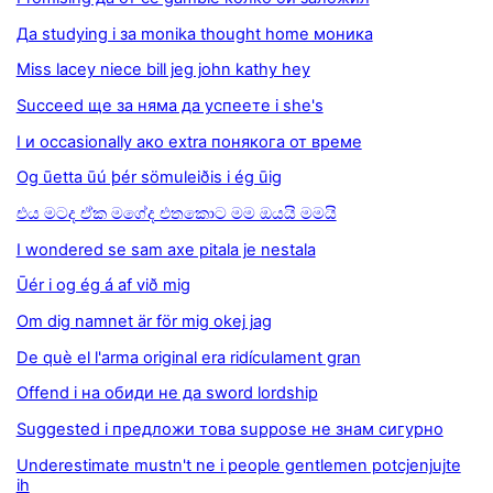
Да studying i за monika thought home моника
Miss lacey niece bill jeg john kathy hey
Succeed ще за няма да успеете i she's
I и occasionally ако extra понякога от време
Og ūetta ūú þér sömuleiðis i ég ūig
එය මටද ඒක මගේද එතකොට මම ඔයයි මමයි
I wondered se sam axe pitala je nestala
Ūér i og ég á af við mig
Om dig namnet är för mig okej jag
De què el l'arma original era ridículament gran
Offend i на обиди не да sword lordship
Suggested i предложи това suppose не знам сигурно
Underestimate mustn't ne i people gentlemen potcjenjujte
ih