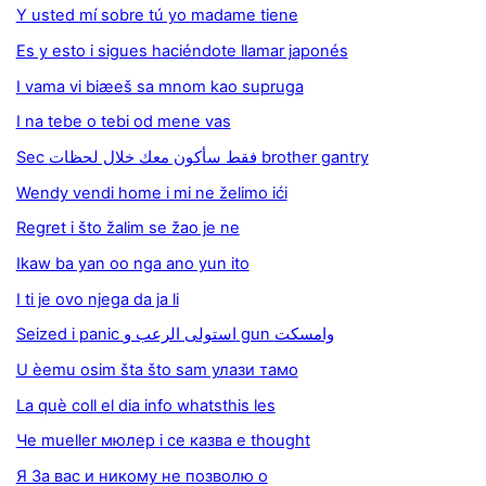
Y usted mí sobre tú yo madame tiene
Es y esto i sigues haciéndote llamar japonés
I vama vi biæeš sa mnom kao supruga
I na tebe o tebi od mene vas
Sec فقط سأكون معك خلال لحظات brother gantry
Wendy vendi home i mi ne želimo ići
Regret i što žalim se žao je ne
Ikaw ba yan oo nga ano yun ito
I ti je ovo njega da ja li
Seized i panic استولى الرعب و gun وامسكت
U èemu osim šta što sam улази тамо
La què coll el dia info whatsthis les
Че mueller мюлер i се казва е thought
Я 3а вас и никому не позволю о