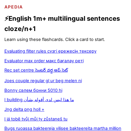
APEDIA
⚡English 1m+ multilingual sentences
cloze/n+1
Learn using these flashcards. Click a card to start.
Evaluating filter rules сүзгі ережесін тексеру
Evaluator max order макс бағалау реті
Rec set centre సెంటర్ వద్ద అప్ సెట్
Joes couple regular gl ur beg melen ni
Bonny сәлем бонни 5010 hi
I building ما هذا ليس لدى أقوله بشأن
Jng delta png holl +
I já tobě tvůj můj ty zůstaneš tu
Bugs ruoassa bakteereja vilisee bakteereita martha million