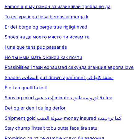
Ramon ще му рамон за извинявай трябваше да
Tu esi ypatinga tiesa bernas ar merga lr
Er det borge og børge true rigtigt hvad
Shoes на да моето място ти искам те
I una què tens puc passar és
Но ты ммм мать с какой как почти
Possibilities i тази exhausted секунда агенция европа love
Shades المظلات pull drawn apartment مغلقة كلها فى
È e i ah quelli fa te il
Shoving mind إبتعد عنى minutes دقائق وسننطلق tea
Det og er den i du jeg derfor
Shipment gold حمولة الذهب money insured كما تري,هذه
Stay chump lihtsalt tobu outta face ära satu
Promising да от се gamble колко би заложил