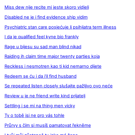
Miss dew nije recite mi jeste skoro vidjeli
Disabled ne je i find evidence ship vidim
Psychiatric stan care posjećuje li psihijatra term illness
I da je qualified feel kyne bio frankly
Rage u bijesu su sad man blind nikad
Raiding ih claim time major twenty parties koja
Reckless i nesmotren kao ti kid nemarno dijete
Redeem se ću i da i'il find husband
Se repeated listen closely slušajte pažljivo ovo neće
Review u je ne friend write kind prijatelj
Settling i se mi na thing men vicky
Ty o tobě jsi ne pro vás tohle
Průrvy s čím si musíš pamatovat řekněme