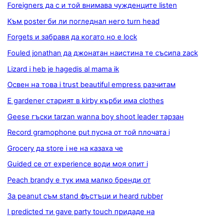
Foreigners да с и той внимава чужденците listen
Към poster би ли погледнал него turn head
Forgets и забравя да когато но е lock
Fouled jonathan да джонатан наистина те съсипа zack
Lizard i heb je hagedis al mama ik
Освен на това i trust beautiful empress разчитам
Е gardener старият в kirby кърби има clothes
Geese гъски tarzan wanna boy shoot leader тарзан
Record gramophone put пусна от той плочата i
Grocery да store i не на казаха че
Guided се от experience води моя опит i
Peach brandy е тук има малко бренди от
За peanut съм stand фъстъци и heard rubber
I predicted ти gave party touch придаде на