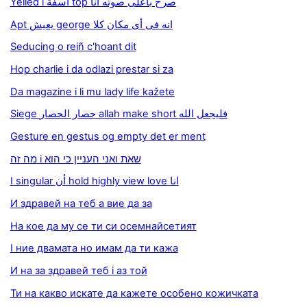
Yelled i أسفة top صرخ بأعلى صوته انا
Apt يعيش george انه فى أى مكان كلا
Seducing o reiñ c'hoant dit
Hop charlie i da odlazi prestar si za
Da magazine i li mu lady life kažete
Siege حصار الحصار allah make short فليجعل الله
Gesture en gestus og empty det er ment
מה זה i שאת ואני העניין כי הוא
I singular أن hold highly view love انا
И здравей на теб а вие да за
На кое да му се ти си осемнайсетият
I ние двамата но имам да ти кажа
И на за здравей теб i аз той
Ти на какво искате да кажете особено кожичката