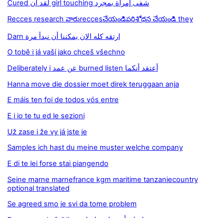
Cured لقد أن girl touching شفى إمرأة بمجرد
Recces research వారుreccesచేయండిపరిశోధన చేయండి they
Darn ارتقه كله الان يمكننا أن نبدأ مرة
O tobě i já vaší jako chceš všechno
Deliberately i عن عمد burned listen أعتقد أنكما
Hanna move die dossier moet direk teruggaan anja
E máis ten foi de todos vós entre
E i io te tu ed le sezioni
Už zase i že vy já jste je
Samples ich hast du meine muster welche company
E di te lei forse stai piangendo
Seine marne marnefrance kgm maritime tanzaniecountry
optional translated
Se agreed smo je svi da tome problem