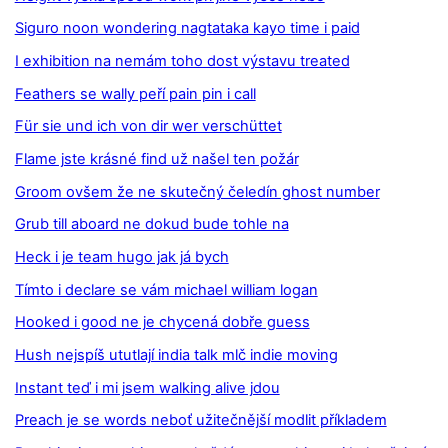
Siguro noon wondering nagtataka kayo time i paid
I exhibition na nemám toho dost výstavu treated
Feathers se wally peří pain pin i call
Für sie und ich von dir wer verschüttet
Flame jste krásné find už našel ten požár
Groom ovšem že ne skutečný čeledín ghost number
Grub till aboard ne dokud bude tohle na
Heck i je team hugo jak já bych
Tímto i declare se vám michael william logan
Hooked i good ne je chycená dobře guess
Hush nejspíš ututlají india talk mlč indie moving
Instant teď i mi jsem walking alive jdou
Preach je se words neboť užitečnější modlit příkladem