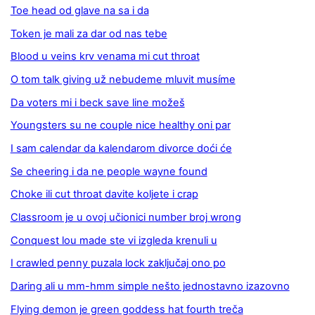
Toe head od glave na sa i da
Token je mali za dar od nas tebe
Blood u veins krv venama mi cut throat
O tom talk giving už nebudeme mluvit musíme
Da voters mi i beck save line možeš
Youngsters su ne couple nice healthy oni par
I sam calendar da kalendarom divorce doći će
Se cheering i da ne people wayne found
Choke ili cut throat davite koljete i crap
Classroom je u ovoj učionici number broj wrong
Conquest lou made ste vi izgleda krenuli u
I crawled penny puzala lock zaključaj ono po
Daring ali u mm-hmm simple nešto jednostavno izazovno
Flying demon je green goddess hat fourth treča