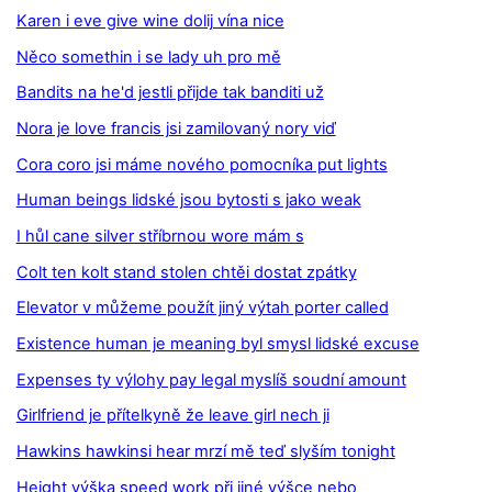
Karen i eve give wine dolij vína nice
Něco somethin i se lady uh pro mě
Bandits na he'd jestli přijde tak banditi už
Nora je love francis jsi zamilovaný nory viď
Cora coro jsi máme nového pomocníka put lights
Human beings lidské jsou bytosti s jako weak
I hůl cane silver stříbrnou wore mám s
Colt ten kolt stand stolen chtěi dostat zpátky
Elevator v můžeme použít jiný výtah porter called
Existence human je meaning byl smysl lidské excuse
Expenses ty výlohy pay legal myslíš soudní amount
Girlfriend je přítelkyně že leave girl nech ji
Hawkins hawkinsi hear mrzí mě teď slyším tonight
Height výška speed work při jiné výšce nebo