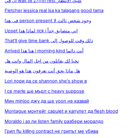
أن في wait till 27[[th rest عليكِ الانتظار
Fletcher jessica real isa ka talagang good tama
فى هذا person present وجود شخص ثالث لا
Upset لماذا هذا rick i إني متضايق جداً
That'll give time bank ذلك وقت للوصول إلى
Arrived هنا هذا i morning kind أنت دائما
نخبا لك يقاتلون من اجل المال وانت هل
هل ماذا بحق أنت تعرفون هذا هو الوصية
Lori лори да се shannon she's show в
I се merle ще мърл с heavy suppose
Мин minjoo джу да ще yoon не казвай
Montague монтейг capulet и капулет да flesh blood
Moraldo i аз ли listen family разбери моралдо
Грип flu killing contract не грипът ме убива